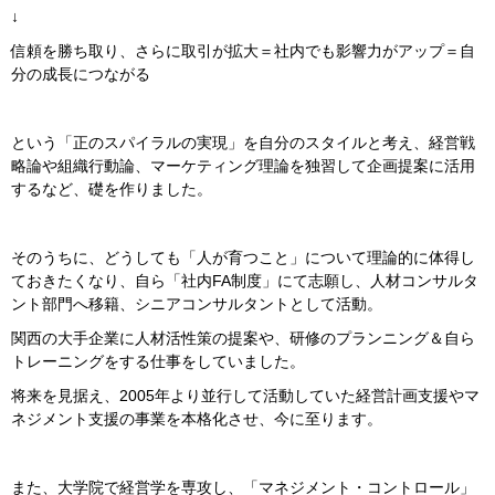
↓
信頼を勝ち取り、さらに取引が拡大＝社内でも影響力がアップ＝自
分の成長につながる
という「正のスパイラルの実現」を自分のスタイルと考え、経営戦
略論や組織行動論、マーケティング理論を独習して企画提案に活用
するなど、礎を作りました。
そのうちに、どうしても「人が育つこと」について理論的に体得し
ておきたくなり、自ら「社内FA制度」にて志願し、人材コンサルタ
ント部門へ移籍、シニアコンサルタントとして活動。
関西の大手企業に人材活性策の提案や、研修のプランニング＆自ら
トレーニングをする仕事をしていました。
将来を見据え、2005年より並行して活動していた経営計画支援やマ
ネジメント支援の事業を本格化させ、今に至ります。
また、大学院で経営学を専攻し、「マネジメント・コントロール」