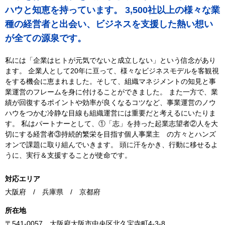
ハウと知恵を持っています。 3,500社以上の様々な業
種の経営者と出会い、ビジネスを支援した熱い想い
が全ての源泉です。
私には「企業はヒトが元気でないと成立しない」という信念があり
ます。 企業人として20年に亘って、様々なビジネスモデルを客観視
をする機会に恵まれました。そして、組織マネジメントの知見と事
業運営のフレームを身に付けることができました。 また一方で、業
績が回復するポイントや効率が良くなるコツなど、事業運営のノウ
ハウをつかむ冷静な目線も組織運営には重要だと考えるにいたりま
す。 私はパートナーとして、①「志」を持った起業志望者②人を大
切にする経営者③持続的繁栄を目指す個人事業主 の方々とハンズ
オンで課題に取り組んでいきます。 頭に汗をかき、行動に移せるよ
うに、実行＆支援することが使命です。
対応エリア
大阪府 / 兵庫県 / 京都府
所在地
〒541-0057 大阪府大阪市中央区北久宝寺町4-3-8