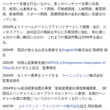
ベンチャー支援を行ないながら、多くのベンチャー企業に出資、
又、経営にも参画する。ＩＴ関係、不動産関係、人材関係、教育関
係、飲食関係、スポーツ関係、医療関係等の会社の幅広い支援を行
っている。
2004年よりドリームゲートにてアドバイザーとして税務・会計、ビ
ジネスプラン、会社設立の相談を中心に日夜回答に励む。初心者に
も分かり易い解説に心がけ、これまでの相談件数は2000件を超え
る。
2004年 英語が使えるお店を推進する
EnglishOK
株式会社 取締役 就
任
2003年 外国人起業家支援の
NPO法人Entrepreneur Association of
Tokyo
をカナダ人と設立、監事就任
2004年 セミナー業界をリードする
ラーニングエッジ
株式会社
監査役就任
2004年から経済産業省委託事業「新規産業創出環境整備調査」（財
団法人ベンチャーエンタープライズセンター）に参加。全国のベン
チャー企業の実態についてのケーススタディを行っている。
2007年
ユナイテッド・アドバイザーズ株式会社
設立 同社取締