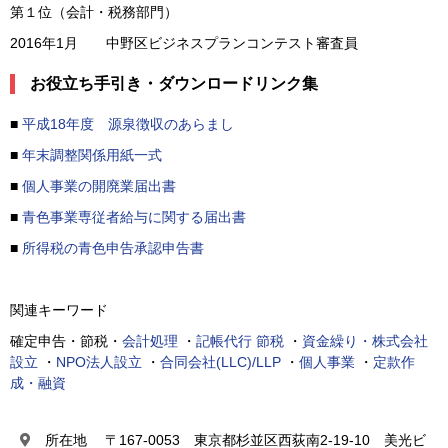
第１位（会計・税務部門）
2016年1月 中野区ビジネスプランコンテスト審査員
お役立ち手引き・ダウンロードリンク集
■
平成18年度 源泉徴収のあらまし
■
年末調整関係用紙一式
■
個人事業の開廃業届出書
■
青色事業専従者給与に関する届出書
■
所得税の青色申告承認申告書
関連キーワード
確定申告・節税・
会計処理
・
記帳代行
節税
・
資金繰り・株式会社
設立
・
NPO法人設立
・
合同会社(LLC)/LLP
・
個人事業
・
定款作
成・融資
所在地 〒167-0053 東京都杉並区西荻南2-19-10 美光ビ