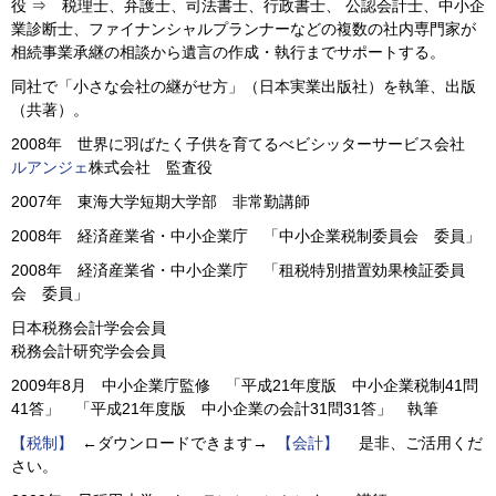
役 ⇒ 税理士、弁護士、司法書士、行政書士、 公認会計士、中小企
業診断士、ファイナンシャルプランナーなどの複数の社内専門家が
相続事業承継の相談から遺言の作成・執行までサポートする。
同社で「小さな会社の継がせ方」（日本実業出版社）を執筆、出版
（共著）。
2008年 世界に羽ばたく子供を育てるべビシッターサービス会社
ルアンジェ
株式会社 監査役
2007年 東海大学短期大学部 非常勤講師
2008年 経済産業省・中小企業庁 「中小企業税制委員会 委員」
2008年 経済産業省・中小企業庁 「租税特別措置効果検証委員
会 委員」
日本税務会計学会会員
税務会計研究学会会員
2009年8月 中小企業庁監修 「平成21年度版 中小企業税制41問
41答」 「平成21年度版 中小企業の会計31問31答」 執筆
【税制】
←ダウンロードできます→
【会計】
是非、ご活用くだ
さい。