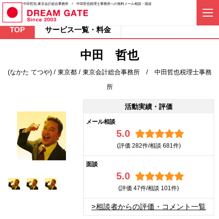
中田哲也-東京会計総合事務所 / 中田哲也税理士事務所への無料メール相談・面談
TOP
サービス一覧・料金
中田 哲也
(なかた てつや) / 東京都 / 東京会計総合事務所 / 中田哲也税理士事務
所
活動実績・評価
メール相談
5.0
(評価
282件/相談
681件)
面談
5.0
(評価
47件/相談
101件)
>相談者からの評価・コメント一覧