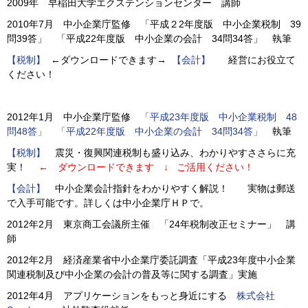
2009年 早稲田大学エクステンションセンター 講師
2010年7月 中小企業庁監修 「平成２2年度版 中小企業税制 39
問39答」 「平成22年度版 中小企業の会計 34問34答」 執筆
【税制】
←ダウンロードできます→
【会計】
経営にお役立て
ください！
2012年1月 中小企業庁監修
「平成23年度版 中小企業税制 48
問48答」
「平成22年度版 中小企業の会計 34問34答」
執筆
【税制】
震災・復興関連税制も盛り込み、わかりやすささらに充
実！
← ダウンロードできます ↓ ご活用ください！
【会計】
中小企業会計指針をわかりやすく解説！ 実物は郵送
で入手可能です。詳しくは中小企業庁ＨＰで。
2012年2月 東京商工会議所主催 「24年税制改正セミナー」 講
師
2012年2月 経済産業省中小企業庁委託調査「平成23年度中小企業
関連税制及び中小企業の会計の普及等に関する調査」実施
2012年4月 アプリケーションをもっと身近にする
株式会社