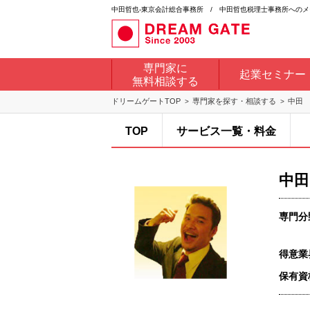
中田哲也-東京会計総合事務所 / 中田哲也税理士事務所へのメ
専門家に
起業セミナー
無料相談する
ドリームゲートTOP
専門家を探す・相談する
中田
TOP
サービス一覧・料金
中田
専門分
得意業
保有資