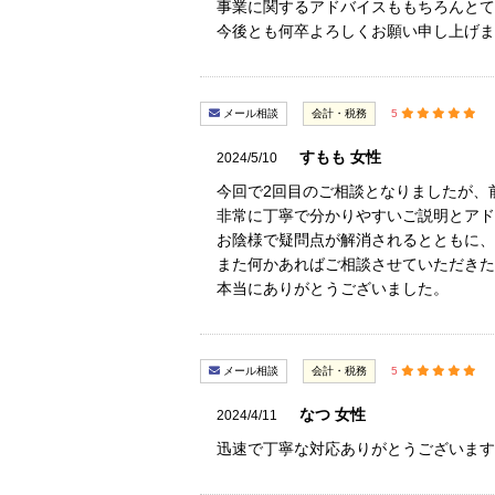
事業に関するアドバイスももちろんとて
今後とも何卒よろしくお願い申し上げま
メール相談
会計・税務
5
すもも 女性
2024/5/10
今回で2回目のご相談となりましたが、
非常に丁寧で分かりやすいご説明とアド
お陰様で疑問点が解消されるとともに、
また何かあればご相談させていただきた
本当にありがとうございました。
メール相談
会計・税務
5
なつ 女性
2024/4/11
迅速で丁寧な対応ありがとうございます