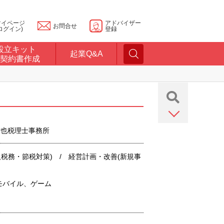
マイページ
アドバイザー
お問合せ
ログイン)
登録
設立キット
起業Q&A
契約書作成
田哲也税理士事務所
税務・節税対策) / 経営計画・改善(新規事
、モバイル、ゲーム