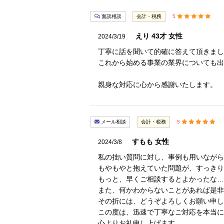
面談相談
会計・税務
5
えり 43才 女性
2024/3/19
丁寧に話を聞いて的確に答えて頂きまし
これから始める事業の業界についても出
親身な対応に心から感謝いたします。
メール相談
会計・税務
5
すもも 女性
2024/3/8
私の拙い質問に対し、事例も用いながら
もやもやと抱えていた問題が、すっきり
もっと、早くご相談するとよかったな…
また、何かわからないことがあれば是非
その折には、どうぞよろしくお願い申し
この度は、迅速で丁寧なご対応を本当に
心よりお礼申し上げます。