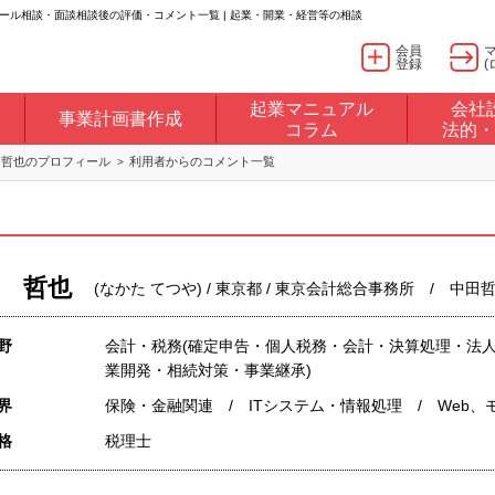
ール相談・面談相談後の評価・コメント一覧 | 起業・開業・経営等の相談
会員
登録
(
起業マニュアル
会社
事業計画書作成
コラム
法的・
 哲也のプロフィール
利用者からのコメント一覧
 哲也
(なかた てつや) / 東京都 / 東京会計総合事務所 / 中
野
会計・税務(確定申告・個人税務・会計・決算処理・法人
業開発・相続対策・事業継承)
界
保険・金融関連 / ITシステム・情報処理 / Web
格
税理士