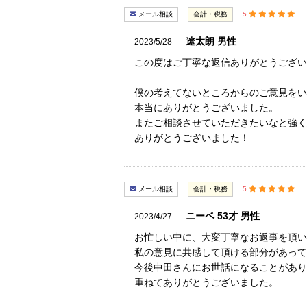
メール相談
会計・税務
5
遼太朗 男性
2023/5/28
この度はご丁寧な返信ありがとうござい
僕の考えてないところからのご意見をい
本当にありがとうございました。
またご相談させていただきたいなと強く
ありがとうございました！
メール相談
会計・税務
5
ニーベ 53才 男性
2023/4/27
お忙しい中に、大変丁寧なお返事を頂い
私の意見に共感して頂ける部分があって
今後中田さんにお世話になることがあり
重ねてありがとうございました。