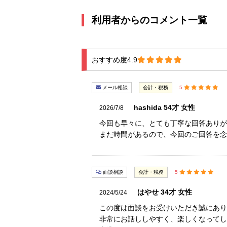
利用者からのコメント一覧
おすすめ度4.9
メール相談
会計・税務
5
hashida 54才 女性
2026/7/8
今回も早々に、とても丁寧な回答ありが
まだ時間があるので、今回のご回答を念
面談相談
会計・税務
5
はやせ 34才 女性
2024/5/24
この度は面談をお受けいただき誠にあり
非常にお話ししやすく、楽しくなってし