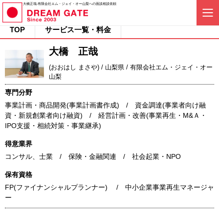
大橋正哉-有限会社エム・ジェイ・オー山梨への面談相談依頼
TOP
サービス一覧・料金
大橋 正哉
(おおはし まさや) / 山梨県 / 有限会社エム・ジェイ・オー
山梨
専門分野
事業計画・商品開発(事業計画書作成) / 資金調達(事業者向け融
資・新規創業者向け融資) / 経営計画・改善(事業再生・M&Ａ・
IPO支援・相続対策・事業継承)
得意業界
コンサル、士業 / 保険・金融関連 / 社会起業・NPO
保有資格
FP(ファイナンシャルプランナー) / 中小企業事業再生マネージャ
ー