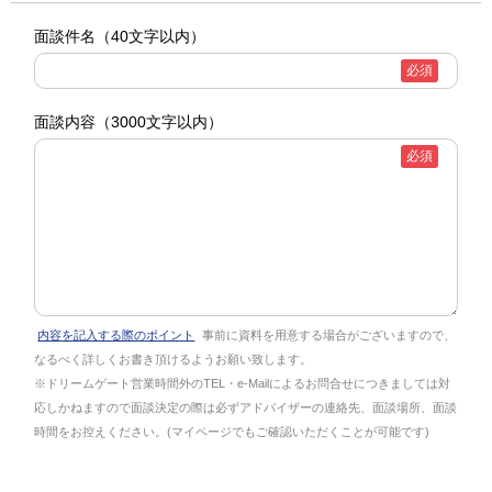
面談件名
（40文字以内）
必須
面談内容
（3000文字以内）
必須
内容を記入する際のポイント
事前に資料を用意する場合がございますので、
なるべく詳しくお書き頂けるようお願い致します。
※ドリームゲート営業時間外のTEL・e-Mailによるお問合せにつきましては対
応しかねますので面談決定の際は必ずアドバイザーの連絡先、面談場所、面談
時間をお控えください。(マイページでもご確認いただくことが可能です)