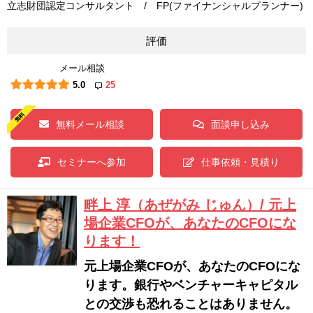
立志財団認定コンサルタント / FP(ファイナンシャルプランナー)
評価
メール相談
5.0
25
無料メール相談
面談申し込み
セミナーへ参加
仕事依頼・見積り
畔上 淳（あぜがみ じゅん）/ 元上
場企業CFOが、あなたのCFOにな
ります！
元上場企業CFOが、あなたのCFOにな
ります。銀行やベンチャーキャピタル
との交渉も恐れることはありません。