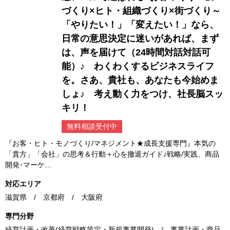
づくり×ヒト・組織づくり×街づくり～
「やりたい！」「変えたい！」なら、
日常の意思決定に迷いがあれば、まず
は、声を届けて（24時間対話対話可
能）♪ わくわくするビジネスライフ
を。さあ、貴社も、あなたも今始めま
しょ♪ 考え動く力をつけ、社長脳スッ
キリ！
無料相談受付中
『お客・ヒト・モノづくり/マネジメント★成長支援専門』本気の
「貴方」「会社」の思考＆行動＋心を撤退ガイド♪戦略/実践、商品
開発･マーケ…
対応エリア
滋賀県 / 京都府 / 大阪府
専門分野
経営計画・改善(経営戦略策定・新規事業開発) / 事業計画・商品