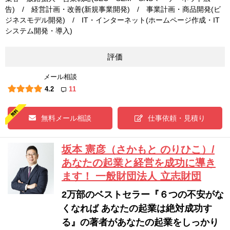
告) / 経営計画・改善(新規事業開発) / 事業計画・商品開発(ビ
ジネスモデル開発) / IT・インターネット(ホームページ作成・IT
システム開発・導入)
評価
メール相談
4.2
11
無料メール相談
仕事依頼・見積り
坂本 憲彦（さかもと のりひこ）/
あなたの起業と経営を成功に導き
ます！ 一般財団法人 立志財団
2万部のベストセラー『６つの不安がな
くなれば あなたの起業は絶対成功す
る』の著者があなたの起業をしっかり