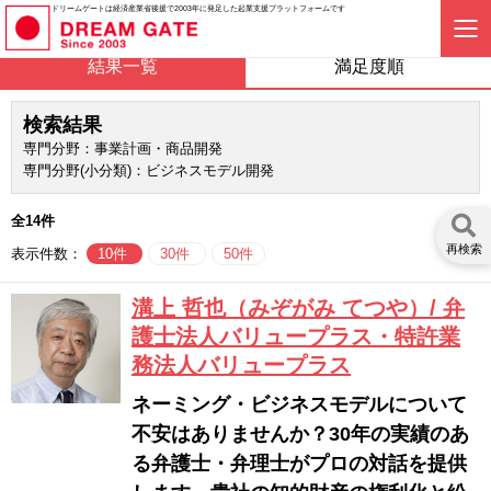
ドリームゲートは経済産業省後援で2003年に発足した起業支援プラットフォームです
結果一覧
満足度順
検索結果
専門分野：事業計画・商品開発
専門分野(小分類)：ビジネスモデル開発
全14件
再検索
表示件数：
10件
30件
50件
溝上 哲也（みぞがみ てつや）/ 弁
護士法人バリュープラス・特許業
務法人バリュープラス
ネーミング・ビジネスモデルについて
不安はありませんか？30年の実績のあ
る弁護士・弁理士がプロの対話を提供