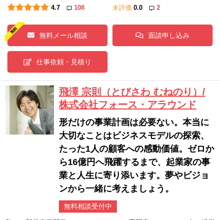
4.7
108
未評価
0.0
2
無料メール相談
面談申し込み
仕事依頼・見積り
飛澤 宗則（とびさわ むねのり）/
株式会社フォース・アラウンド
形だけの事業計画は必要ない。本当に
大切なことはビジネスモデルの探索、
たった1人の顧客への感動価値。ゼロか
ら16億円へ飛躍するまで、起業家の事
業と人生に寄り添います。夢やビジョ
ンから一緒に考えましょう。
無料相談受付中