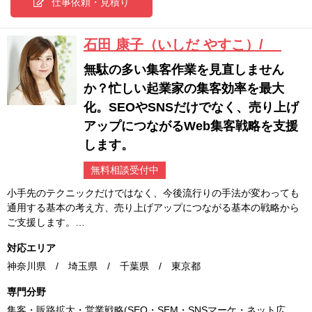
仕事依頼・見積り
石田 康子（いしだ やすこ）/
無駄の多い集客作業を見直しません
か？忙しい起業家の集客効率を最大
化。SEOやSNSだけでなく、売り上げ
アップにつながるWeb集客戦略を支援
します。
無料相談受付中
小手先のテクニックだけではなく、今後流行りの手法が変わっても
通用する基本の考え方、売り上げアップにつながる基本の戦略から
ご支援します。…
対応エリア
神奈川県 / 埼玉県 / 千葉県 / 東京都
専門分野
集客・販路拡大・営業戦略(SEO・SEM・SNSマーケ・ネット広