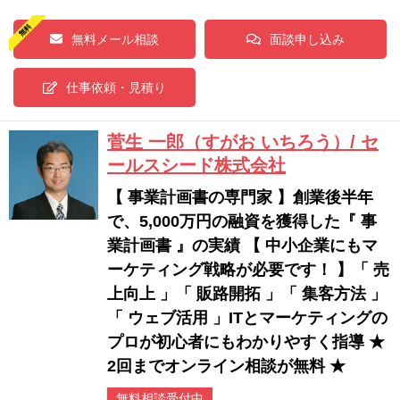
無料メール相談
面談申し込み
仕事依頼・見積り
菅生 一郎（すがお いちろう）/ セ
ールスシード株式会社
【 事業計画書の専門家 】創業後半年
で、5,000万円の融資を獲得した『 事
業計画書 』の実績 【 中小企業にもマ
ーケティング戦略が必要です！ 】「 売
上向上 」「 販路開拓 」「 集客方法 」
「 ウェブ活用 」ITとマーケティングの
プロが初心者にもわかりやすく指導 ★
2回までオンライン相談が無料 ★
無料相談受付中