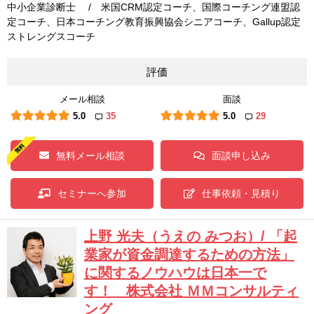
中小企業診断士 / 米国CRM認定コーチ、国際コーチング連盟認
定コーチ、日本コーチング教育振興協会シニアコーチ、Gallup認定
ストレングスコーチ
評価
メール相談
面談
5.0
35
5.0
29
無料メール相談
面談申し込み
セミナーへ参加
仕事依頼・見積り
上野 光夫（うえの みつお）/ 「起
業家が資金調達するための方法」
に関するノウハウは日本一で
す！ 株式会社 ＭＭコンサルティ
ング