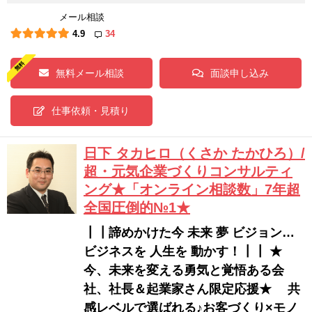
メール相談
4.9
34
無料メール相談
面談申し込み
仕事依頼・見積り
日下 タカヒロ（くさか たかひろ）/
超・元気企業づくりコンサルティ
ング★「オンライン相談数」7年超
全国圧倒的№1★
┃┃諦めかけた今 未来 夢 ビジョン…
ビジネスを 人生を 動かす！┃┃ ★
今、未来を変える勇気と覚悟ある会
社、社長＆起業家さん限定応援★ 共
感レベルで選ばれる♪お客づくり×モノ