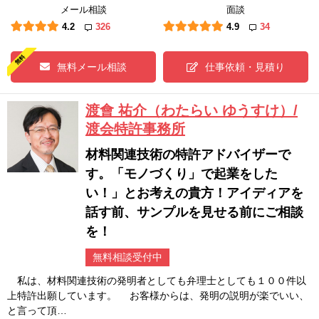
メール相談
面談
4.2
326
4.9
34
無料メール相談
仕事依頼・見積り
渡會 祐介（わたらい ゆうすけ）/
渡会特許事務所
材料関連技術の特許アドバイザーで
す。「モノづくり」で起業をした
い！」とお考えの貴方！アイディアを
話す前、サンプルを見せる前にご相談
を！
無料相談受付中
私は、材料関連技術の発明者としても弁理士としても１００件以
上特許出願しています。 お客様からは、発明の説明が楽でいい、
と言って頂…