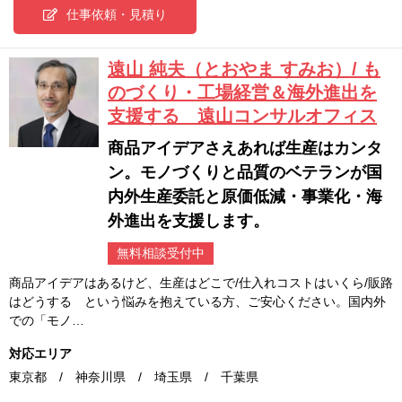
仕事依頼・見積り
遠山 純夫（とおやま すみお）/ も
のづくり・工場経営＆海外進出を
支援する 遠山コンサルオフィス
商品アイデアさえあれば生産はカンタ
ン。モノづくりと品質のベテランが国
内外生産委託と原価低減・事業化・海
外進出を支援します。
無料相談受付中
商品アイデアはあるけど、生産はどこで/仕入れコストはいくら/販路
はどうする という悩みを抱えている方、ご安心ください。国内外
での「モノ…
対応エリア
東京都 / 神奈川県 / 埼玉県 / 千葉県