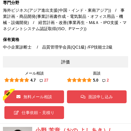
専門分野
海外ビジネス(アジア進出支援(中国・インド・東南アジア)) / 事
業計画・商品開発(事業計画書作成・電気製品・オフィス用品・機
械・設備開発) / 経営計画・改善(事業再生・M&Ａ・IPO支援・マ
ネジメントシステム認証取得(ISO、Pマーク))
保有資格
中小企業診断士 / 品質管理学会員(QC1級) /FP技能士2級
評価
メール相談
面談
4.7
27
5.0
2
無料メール相談
面談申し込み
仕事依頼・見積り
小野 芳章（おの よしあき）/