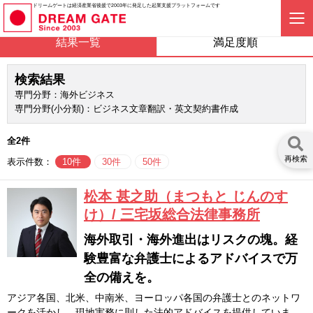
ドリームゲートは経済産業省後援で2003年に発足した起業支援プラットフォームです
結果一覧
満足度順
検索結果
専門分野：海外ビジネス
専門分野(小分類)：ビジネス文章翻訳・英文契約書作成
全2件
再検索
表示件数：
10件
30件
50件
松本 甚之助（まつもと じんのす
け）/ 三宅坂総合法律事務所
海外取引・海外進出はリスクの塊。経
験豊富な弁護士によるアドバイスで万
全の備えを。
アジア各国、北米、中南米、ヨーロッパ各国の弁護士とのネットワ
ークを活かし、現地実務に則した法的アドバイスを提供していま