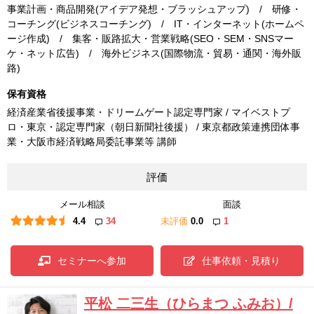
事業計画・商品開発(アイデア発想・ブラッシュアップ) / 研修・
コーチング(ビジネスコーチング) / IT・インターネット(ホームペ
ージ作成) / 集客・販路拡大・営業戦略(SEO・SEM・SNSマー
ケ・ネット広告) / 海外ビジネス(国際物流・貿易・通関・海外販
路)
保有資格
経済産業省後援事業・ドリームゲート認定専門家 / マイベストプ
ロ・東京・認定専門家（朝日新聞社後援） / 東京都政策連携団体事
業・大阪市経済戦略局委託事業等 講師
評価
メール相談
面談
4.4
34
未評価
0.0
1
セミナーへ参加
仕事依頼・見積り
平松 二三生（ひらまつ ふみお）/