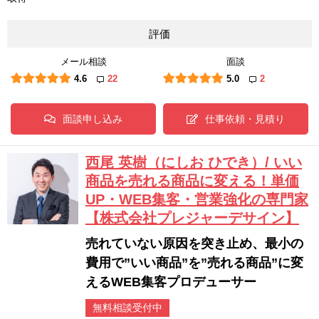
評価
メール相談
面談
4.6
22
5.0
2
面談申し込み
仕事依頼・見積り
西尾 英樹（にしお ひでき）/ いい
商品を売れる商品に変える！単価
UP・WEB集客・営業強化の専門家
【株式会社プレジャーデサイン】
売れていない原因を突き止め、最小の
費用で”いい商品”を”売れる商品”に変
えるWEB集客プロデューサー
無料相談受付中