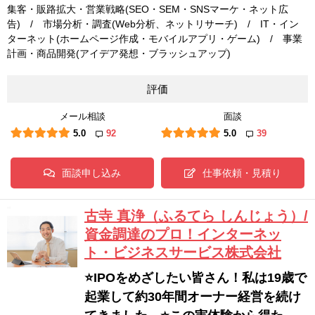
集客・販路拡大・営業戦略(SEO・SEM・SNSマーケ・ネット広
告) / 市場分析・調査(Web分析、ネットリサーチ) / IT・イン
ターネット(ホームページ作成・モバイルアプリ・ゲーム) / 事業
計画・商品開発(アイデア発想・ブラッシュアップ)
評価
メール相談
面談
5.0
92
5.0
39
面談申し込み
仕事依頼・見積り
古寺 真浄（ふるてら しんじょう）/
資金調達のプロ！インターネッ
ト・ビジネスサービス株式会社
⭐️IPOをめざしたい皆さん！私は19歳で
起業して約30年間オーナー経営を続け