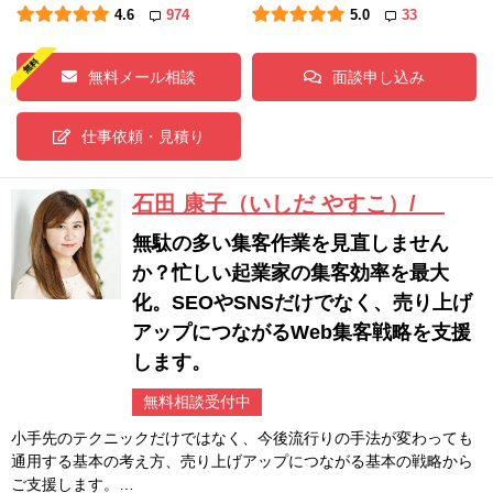
4.6
974
5.0
33
無料メール相談
面談申し込み
仕事依頼・見積り
石田 康子（いしだ やすこ）/
無駄の多い集客作業を見直しません
か？忙しい起業家の集客効率を最大
化。SEOやSNSだけでなく、売り上げ
アップにつながるWeb集客戦略を支援
します。
無料相談受付中
小手先のテクニックだけではなく、今後流行りの手法が変わっても
通用する基本の考え方、売り上げアップにつながる基本の戦略から
ご支援します。…