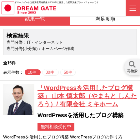
ドリームゲートは経済産業省後援で2003年に発足した起業支援プラットフォームです
結果一覧
満足度順
検索結果
専門分野：IT・インターネット
専門分野(小分類)：ホームページ作成
全15件
再検索
表示件数：
10件
30件
50件
「WordPressを活用したブログ構
築」 山本 慎太郎（やまもと しんた
ろう）/ 有限会社 ミキホーム
WordPressを活用したブログ構築
無料相談受付中
WordPressを活用したブログ構築 WordPressブログの作り方