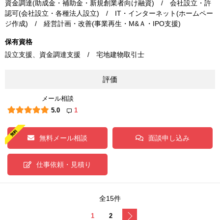
資金調達(助成金・補助金・新規創業者向け融資) / 会社設立・許
認可(会社設立・各種法人設立) / IT・インターネット(ホームペー
ジ作成) / 経営計画・改善(事業再生・M&Ａ・IPO支援)
保有資格
設立支援、資金調達支援 / 宅地建物取引士
評価
メール相談
5.0
1
無料メール相談
面談申し込み
仕事依頼・見積り
全15件
次へ
1
2