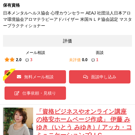
保有資格
日本メンタルヘルス協会 心理カウンセラー AEAJ 社団法人日本アロ
マ環境協会アロマテラピーアドバイザー 米国ＮＬＰ協会認定 マスタ
ープラクティショナー
評価
メール相談
面談
2.0
3
未評価
0.0
1
無料メール相談
面談申し込み
仕事依頼・見積り
「資格ビジネスやオンライン講座
の格安ホームページ作成」 伊藤 み
ゆき（いとう みゆき）/ アッカ・コ