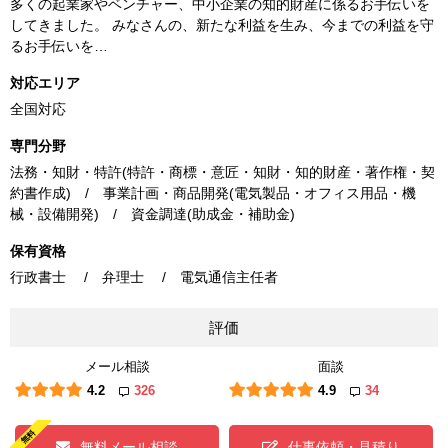
多くの起業家やベンチャー、中小企業の知的財産に係るお手伝いを
してきました。 みなさんの、新たな利益を生み、今までの利益を守
るお手伝いを…
対応エリア
全国対応
専門分野
法務・知財・特許(特許・商標・意匠・知財・知的財産・著作権・契
約書作成) / 事業計画・商品開発(電気製品・オフィス用品・機
械・設備開発) / 資金調達(助成金・補助金)
保有資格
行政書士 / 弁理士 / 電気通信主任者
評価
メール相談
面談
4.2
326
4.9
34
無料メール相談
仕事依頼・見積り