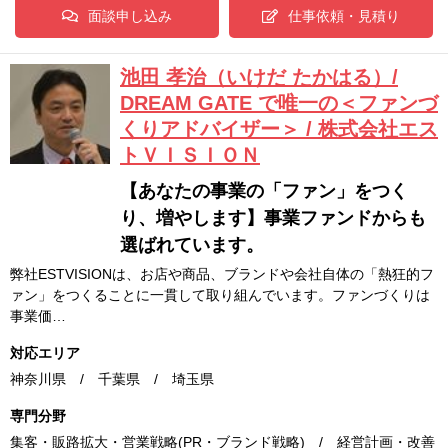
面談申し込み
仕事依頼・見積り
池田 孝治（いけだ たかはる）/
DREAM GATE で唯一の＜ファンづ
くりアドバイザー＞ / 株式会社エス
トＶＩＳＩＯＮ
【あなたの事業の「ファン」をつく
り、増やします】事業ファンドからも
選ばれています。
弊社ESTVISIONは、お店や商品、ブランドや会社自体の「熱狂的フ
ァン」をつくることに一貫して取り組んでいます。ファンづくりは
事業価…
対応エリア
神奈川県 / 千葉県 / 埼玉県
専門分野
集客・販路拡大・営業戦略(PR・ブランド戦略) / 経営計画・改善