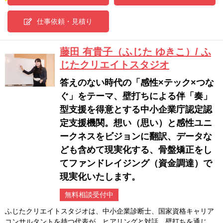
仕事依頼・見積り
藤田 有貴子（ふじた ゆきこ）/ ふ
じたクリエイトスタジオ
答えのない時代の「感性×テック×つな
ぐ」をテーマ、壁打ちによる伴「奏」
型支援を得意とする中小企業庁認定認
定支援機関。想い（思い）と感性ユニ
ークネスをビジョンに翻訳、データな
ども含めて現実化する、骨盤矯正をし
てファンドレイジング（資金調達）で
現実化いたします。
無料相談受付中
ふじたクリエイトスタジオは、中小企業診断士、国家資格キャリア
コンサルタントを持つ代表が、ヒアリングと対話、壁打ちを通じ