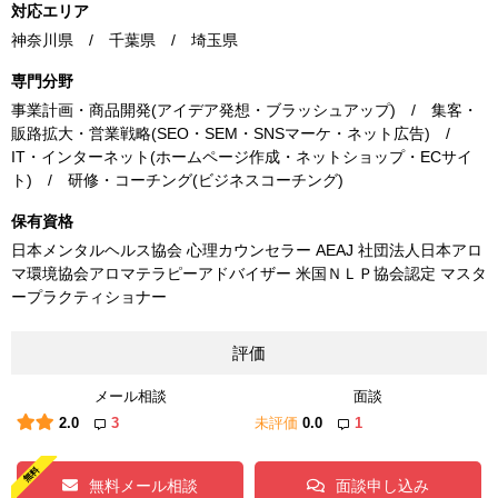
対応エリア
神奈川県 / 千葉県 / 埼玉県
専門分野
事業計画・商品開発(アイデア発想・ブラッシュアップ) / 集客・
販路拡大・営業戦略(SEO・SEM・SNSマーケ・ネット広告) /
IT・インターネット(ホームページ作成・ネットショップ・ECサイ
ト) / 研修・コーチング(ビジネスコーチング)
保有資格
日本メンタルヘルス協会 心理カウンセラー AEAJ 社団法人日本アロ
マ環境協会アロマテラピーアドバイザー 米国ＮＬＰ協会認定 マスタ
ープラクティショナー
評価
メール相談
面談
2.0
3
未評価
0.0
1
無料メール相談
面談申し込み