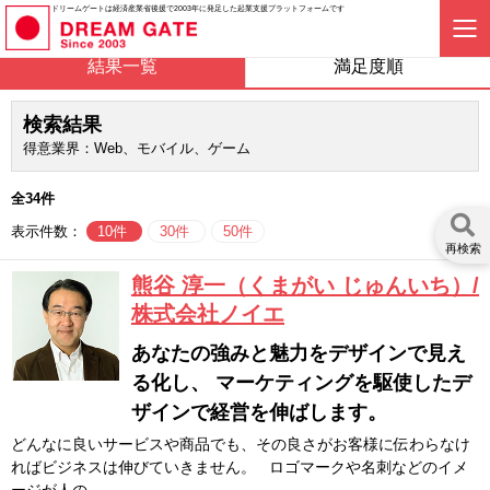
ドリームゲートは経済産業省後援で2003年に発足した起業支援プラットフォームです
結果一覧
満足度順
検索結果
得意業界：Web、モバイル、ゲーム
全34件
表示件数：
10件
30件
50件
再検索
熊谷 淳一（くまがい じゅんいち）/
株式会社ノイエ
あなたの強みと魅力をデザインで見え
る化し、 マーケティングを駆使したデ
ザインで経営を伸ばします。
どんなに良いサービスや商品でも、その良さがお客様に伝わらなけ
ればビジネスは伸びていきません。 ロゴマークや名刺などのイメ