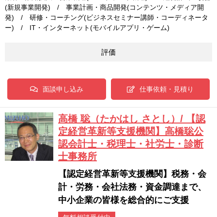
(新規事業開発) / 事業計画・商品開発(コンテンツ・メディア開
発) / 研修・コーチング(ビジネスセミナー講師・コーディネータ
ー) / IT・インターネット(モバイルアプリ・ゲーム)
評価
面談申し込み
仕事依頼・見積り
高橋 聡（たかはし さとし）/ 【認
定経営革新等支援機関】高橋聡公
認会計士・税理士・社労士・診断
士事務所
【認定経営革新等支援機関】税務・会
計・労務・会社法務・資金調達まで、
中小企業の皆様を総合的にご支援