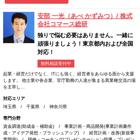
安部 一光（あべ かずみつ）/ 株式
会社コマース総研
独りで悩む必要はありません。一緒に
頑張りましょう！東京都内および全国
対応！
無料相談受付中
起業・経営だけでなく、ITにも強く、経営者をあらゆる面から支援
します。 他士業や各企業、官庁勤務の人達が集まる異業種交流の場
を主宰し…
対応エリア
埼玉県 / 千葉県 / 神奈川県
専門分野
資金調達(助成金・補助金) / 事業計画・商品開発(事業計画書作
成・アイデア発想・ブラッシュアップ) / 経営計画・改善(新規事
業開発) / 研修・コーチング(プレゼンテーション指導・プレゼン