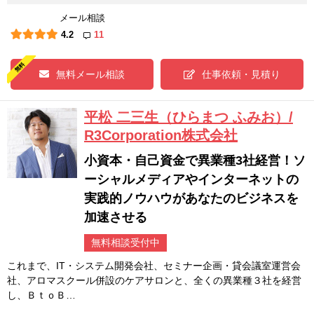
メール相談
4.2
11
無料メール相談
仕事依頼・見積り
平松 二三生（ひらまつ ふみお）/
R3Corporation株式会社
小資本・自己資金で異業種3社経営！ソ
ーシャルメディアやインターネットの
実践的ノウハウがあなたのビジネスを
加速させる
無料相談受付中
これまで、IT・システム開発会社、セミナー企画・貸会議室運営会
社、アロマスクール併設のケアサロンと、全くの異業種３社を経営
し、ＢｔｏＢ…