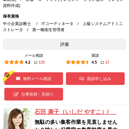
資料作成)
保有資格
中小企業診断士 / ITコーディネータ / 上級システムアドミニ
ストレータ / 第一種衛生管理者
評価
メール相談
面談
4.2
133
4.5
17
無料メール相談
面談申し込み
仕事依頼・見積り
石田 康子（いしだ やすこ）/
無駄の多い集客作業を見直しません