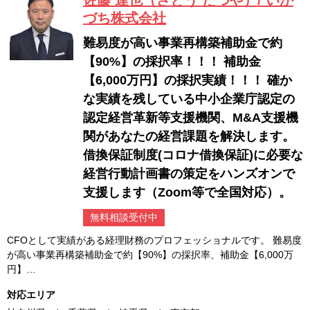
佐藤 達也（さとう たつや）/ いか
づち株式会社
難易度が高い事業再構築補助金で約
【90%】の採択率！！！ 補助金
【6,000万円】の採択実績！！！ 確か
な実績を残している中小企業庁認定の
認定経営革新等支援機関、M&A支援機
関があなたの経営課題を解決します。
借換保証制度(コロナ借換保証)に必要な
経営行動計画書の策定をハンズオンで
支援します（Zoom等で全国対応）。
無料相談受付中
CFOとして実績がある経理財務のプロフェッショナルです。 難易度
が高い事業再構築補助金で約【90%】の採択率、補助金【6,000万
円】…
対応エリア