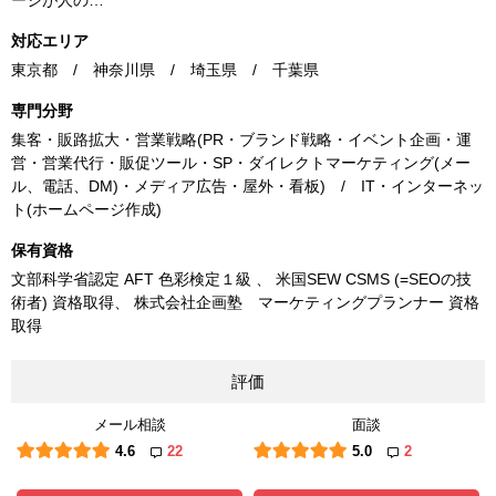
ージが人の…
対応エリア
東京都 / 神奈川県 / 埼玉県 / 千葉県
専門分野
集客・販路拡大・営業戦略(PR・ブランド戦略・イベント企画・運
営・営業代行・販促ツール・SP・ダイレクトマーケティング(メー
ル、電話、DM)・メディア広告・屋外・看板) / IT・インターネッ
ト(ホームページ作成)
保有資格
文部科学省認定 AFT 色彩検定１級 、 米国SEW CSMS (=SEOの技
術者) 資格取得、 株式会社企画塾 マーケティングプランナー 資格
取得
評価
メール相談
面談
4.6
22
5.0
2