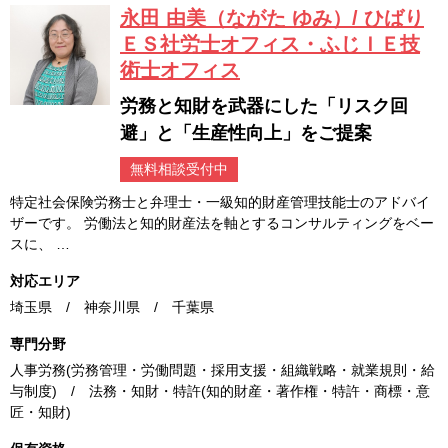
永田 由美（ながた ゆみ）/ ひばり
ＥＳ社労士オフィス・ふじＩＥ技
術士オフィス
労務と知財を武器にした「リスク回
避」と「生産性向上」をご提案
無料相談受付中
特定社会保険労務士と弁理士・一級知的財産管理技能士のアドバイ
ザーです。 労働法と知的財産法を軸とするコンサルティングをベー
スに、 …
対応エリア
埼玉県 / 神奈川県 / 千葉県
専門分野
人事労務(労務管理・労働問題・採用支援・組織戦略・就業規則・給
与制度) / 法務・知財・特許(知的財産・著作権・特許・商標・意
匠・知財)