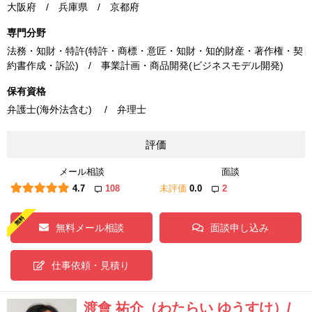
大阪府 / 兵庫県 / 京都府
専門分野
法務・知財・特許(特許・商標・意匠・知財・知的財産・著作権・契
約書作成・訴訟) / 事業計画・商品開発(ビジネスモデル開発)
保有資格
弁護士(海外法含む) / 弁理士
評価
メール相談
面談
4.7
108
未評価
0.0
2
無料メール相談
面談申し込み
仕事依頼・見積り
渡會 祐介（わたらい ゆうすけ）/