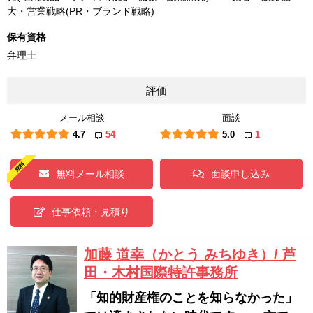
大・営業戦略(PR・ブランド戦略)
保有資格
弁理士
評価
メール相談
面談
4.7
54
5.0
1
無料メール相談
面談申し込み
仕事依頼・見積り
加藤 道幸（かとう みちゆき）/ 芦
田・木村国際特許事務所
「知的財産権のことを知らなかった」