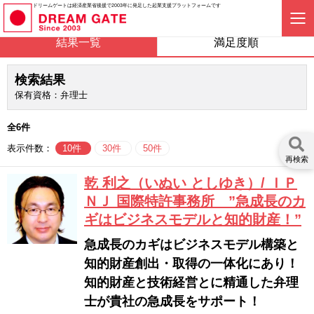
ドリームゲートは経済産業省後援で2003年に発足した起業支援プラットフォームです
結果一覧
満足度順
検索結果
保有資格：弁理士
全6件
表示件数：
10件
30件
50件
再検索
乾 利之（いぬい としゆき）/ ＩＰ
ＮＪ 国際特許事務所 ”急成長のカ
ギはビジネスモデルと知的財産！”
急成長のカギはビジネスモデル構築と
知的財産創出・取得の一体化にあり！
知的財産と技術経営とに精通した弁理
士が貴社の急成長をサポート！