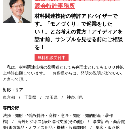
渡会特許事務所
材料関連技術の特許アドバイザーで
す。「モノづくり」で起業をした
い！」とお考えの貴方！アイディアを
話す前、サンプルを見せる前にご相談
を！
無料相談受付中
私は、材料関連技術の発明者としても弁理士としても１００件以
上特許出願しています。 お客様からは、発明の説明が楽でいい、
と言って頂…
対応エリア
東京都 / 千葉県 / 埼玉県 / 神奈川県
専門分野
法務・知財・特許(特許・商標・意匠・知財・知的財産・著作
権) / 海外ビジネス(海外進出支援(その他)) / 事業計画・商品開
発(電気製品・オフィス用品・機械・設備開発) / 集客・販路拡