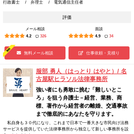
行政書士 / 弁理士 / 電気通信主任者
評価
メール相談
面談
4.2
326
4.9
34
無料メール相談
仕事依頼・見積り
服部 勇人（はっとり はやと）/ 名
古屋駅ヒラソル法律事務所
強い者にも勇敢に挑む「難しいとこ
ろ」を狙う弁護士－経営、業務、商
標、著作から経営者の離婚、交通事故
まで徹底的にあなたを守ります。
私自身も３０代になり、これまで日本で一番大きな市民向け法務
サービスを提供していた法律事務所から独立して新しい事務所を設