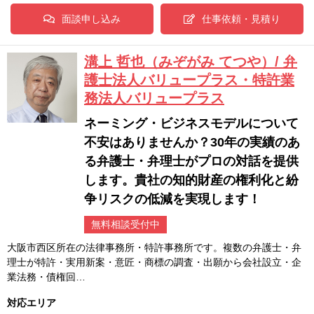
面談申し込み
仕事依頼・見積り
溝上 哲也（みぞがみ てつや）/ 弁
護士法人バリュープラス・特許業
務法人バリュープラス
ネーミング・ビジネスモデルについて
不安はありませんか？30年の実績のあ
る弁護士・弁理士がプロの対話を提供
します。貴社の知的財産の権利化と紛
争リスクの低減を実現します！
無料相談受付中
大阪市西区所在の法律事務所・特許事務所です。複数の弁護士・弁
理士が特許・実用新案・意匠・商標の調査・出願から会社設立・企
業法務・債権回…
対応エリア