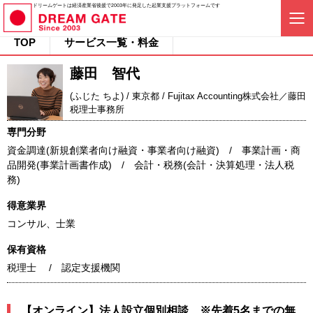
ドリームゲートは経済産業省後援で2003年に発足した起業支援プラットフォームです
TOP
サービス一覧・料金
藤田 智代
(ふじた ちよ) / 東京都 / Fujitax Accounting株式会社／藤田
税理士事務所
専門分野
資金調達(新規創業者向け融資・事業者向け融資) / 事業計画・商
品開発(事業計画書作成) / 会計・税務(会計・決算処理・法人税
務)
得意業界
コンサル、士業
保有資格
税理士 / 認定支援機関
【オンライン】法人設立個別相談 ※先着5名までの無