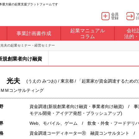
日本最大級の起業支援プラットフォームです
会員
登録
(
起業マニュアル
会社
事業計画書作成
コラム
法的・
 光夫の起業セミナー・経営セミナー
新規創業者向け融資
 光夫
(うえの みつお) / 東京都 / 「起業家が資金調達する
 ＭＭコンサルティング
野
資金調達(新規創業者向け融資・事業者向け融資) / 
モデル開発・アイデア発想・ブラッシュアップ)
界
Web、モバイル、ゲーム / 飲食・外食・フードデリ
格
資金調達コーディネーターⓇ 融資コンサルタント /