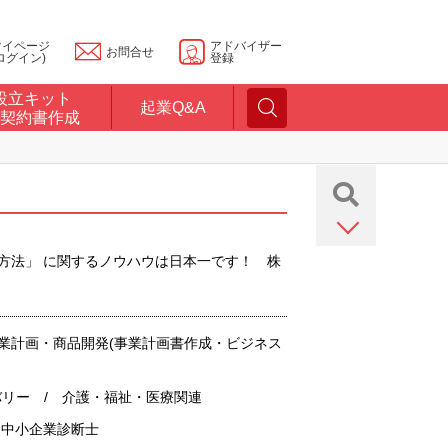
マイページ
アドバイザー
お問合せ
ログイン)
登録
設立キット
起業Q&A
契約書作成
ための方法」 に関するノウハウは日本一です！ 株
事業計画・商品開発(事業計画書作成・ビジネス
バリー / 介護・福祉・医療関連
 中小企業診断士