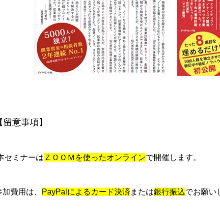
【留意事項】
本セミナーは
ＺＯＯＭを使ったオンライン
で開催します。
参加費用は、
PayPalによるカード決済
または
銀行振込
でお願い