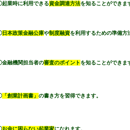
◯起業時に利用できる
資金調達方法
を知ることができま
◯
日本政策金融公庫
や
制度融資
を利用するための準備方
◯金融機関担当者の
審査のポイント
を知ることができま
◯
「創業計画書」
の書き方を習得できます。
◯
お金に困らない起業家
になれます。