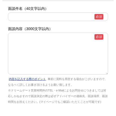
面談件名
（40文字以内）
必須
面談内容
（3000文字以内）
必須
内容を記入する際のポイント
事前に資料を用意する場合がございますので、
なるべく詳しくお書き頂けるようお願い致します。
※ドリームゲート営業時間外のTEL・e-Mailによるお問合せにつきましては対
応しかねますので面談決定の際は必ずアドバイザーの連絡先、面談場所、面談
時間をお控えください。(マイページでもご確認いただくことが可能です)