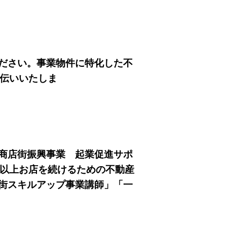
得！
↓
ださい。事業物件に特化した不
手伝いいたしま
。
↓
★
商店街振興事業 起業促進サポ
年以上お店を続けるための不動産
街スキルアップ事業講師」「一
」