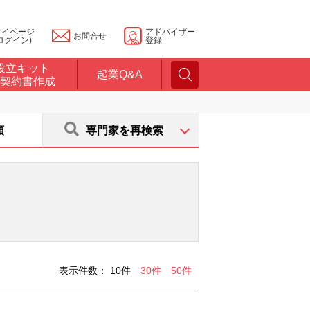
マイページ
アドバイザー
お問合せ
ログイン)
登録
設立キット
起業Q&A
契約書作成
順
専門家を再検索
表示件数：
10件
30件
50件