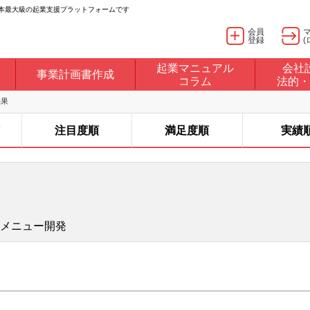
日本最大級の起業支援プラットフォームです
会員
登録
(
起業マニュアル
会社
事業計画書作成
コラム
法的・
結果
注目度順
満足度順
実績
店メニュー開発