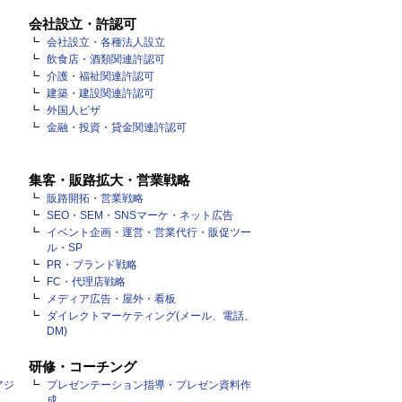
会社設立・許認可
会社設立・各種法人設立
飲食店・酒類関連許認可
介護・福祉関連許認可
建築・建設関連許認可
外国人ビザ
金融・投資・貸金関連許認可
集客・販路拡大・営業戦略
販路開拓・営業戦略
SEO・SEM・SNSマーケ・ネット広告
イベント企画・運営・営業代行・販促ツー
ル・SP
PR・ブランド戦略
FC・代理店戦略
メディア広告・屋外・看板
ダイレクトマーケティング(メール、電話、
DM)
研修・コーチング
アジ
プレゼンテーション指導・プレゼン資料作
成