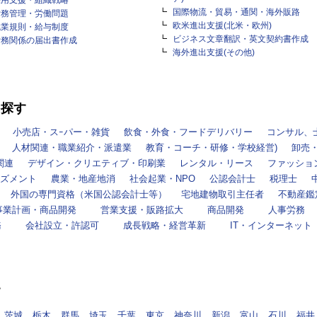
採用支援・組織戦略
国際物流・貿易・通関・海外販路
労務管理・労働問題
欧米進出支援(北米・欧州)
就業規則・給与制度
ビジネス文章翻訳・英文契約書作成
労務関係の届出書作成
海外進出支援(その他)
を探す
小売店・スｰパー・雑貨
飲食・外食・フードデリバリー
コンサル、
人材関連・職業紹介・派遣業
教育・コーチ・研修・学校経営)
卸売
関連
デザイン・クリエティブ・印刷業
レンタル・リース
ファッショ
ズメント
農業・地産地消
社会起業・NPO
公認会計士
税理士
外国の専門資格（米国公認会計士等）
宅地建物取引主任者
不動産鑑
事業計画・商品開発
営業支援・販路拡大
商品開発
人事労務
務
会社設立・許認可
成長戦略・経営革新
IT・インターネット
す
茨城
栃木
群馬
埼玉
千葉
東京
神奈川
新潟
富山
石川
福井