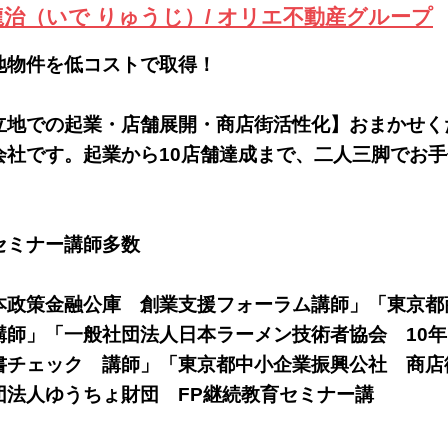
龍治（いで りゅうじ）/ オリエ不動産グループ
立地物件を低コストで取
立地での起業・店舗展開・商店街活性化】おまかせく
会社です。起業から10店舗達成まで、二人三脚でお
す
セミナー講師多数
★
本政策金融公庫 創業支援フォーラム講師」「東京都
講師」「一般社団法人日本ラーメン技術者協会 10
書チェック 講師」「東京都中小企業振興公社 商店
団法人ゆうちょ財団 FP継続教育セミナー講
師