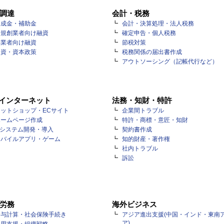
調達
会計・税務
助成金・補助金
会計・決算処理・法人税務
新規創業者向け融資
確定申告・個人税務
事業者向け融資
節税対策
出資・資本政策
税務関係の届出書作成
アウトソーシング（記帳代行など）
・インターネット
法務・知財・特許
ットショップ・ECサイト
企業間トラブル
ホームページ作成
特許・商標・意匠・知財
Tシステム開発・導入
契約書作成
モバイルアプリ・ゲーム
知的財産・著作権
社内トラブル
訴訟
労務
海外ビジネス
給与計算・社会保険手続き
アジア進出支援(中国・インド・東南
ア)