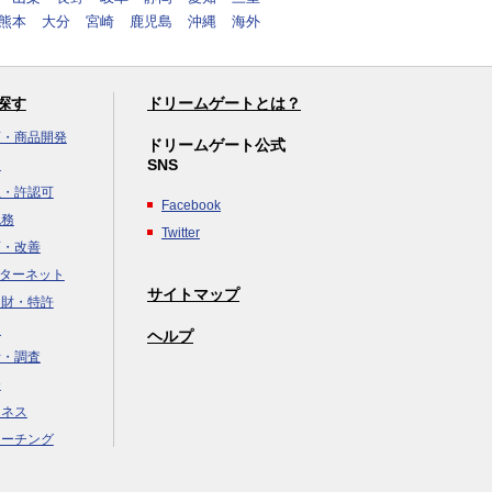
熊本
大分
宮崎
鹿児島
沖縄
海外
探す
ドリームゲートとは？
画・商品開発
ドリームゲート公式
SNS
達
立・許認可
Facebook
税務
Twitter
画・改善
ンターネット
サイトマップ
知財・特許
援
ヘルプ
析・調査
務
ジネス
コーチング