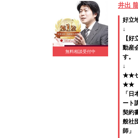
井出 
好
【好
動産
無料相談受付中
★★
「日
ート
契約
般社