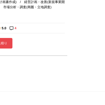
画書作成) / 経営計画・改善(新規事業開
/ 市場分析・調査(商圏・立地調査)
5.0
4
見積り