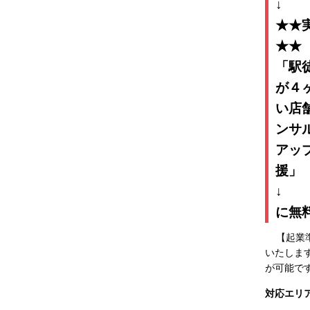
★★
「駅
が４
い店
ンサ
アッ
に無
【起業準
いたしま
が可能で
対応エリ