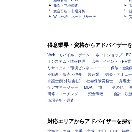
顧客管理・CRM
商圏・立地調査
競合分析・市場分析
Web分析、ネットリサーチ
得意業界・資格からアドバイザー
Web、モバイル、ゲーム
ネットショップ・EC
ITシステム・情報処理
広告・イベント・PR業
リサイクル・環境ビジネス・エコ
保険・金融
不動産・販売・仲介
製造業
娯楽・アミュー
弁護士(海外法含む)
社会保険労務士
弁理士
ケアマネージャー
MBA
博士
その他
研修・コーチング
資金調達
会計・税
市場分析・調査
対応エリアからアドバイザーを探
北海道
青森
岩手
宮城
秋田
山形
福島