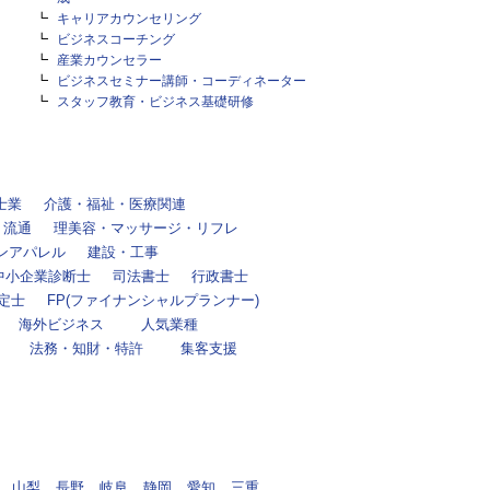
キャリアカウンセリング
ビジネスコーチング
産業カウンセラー
ビジネスセミナー講師・コーディネーター
スタッフ教育・ビジネス基礎研修
士業
介護・福祉・医療関連
・流通
理美容・マッサージ・リフレ
ンアパレル
建設・工事
中小企業診断士
司法書士
行政書士
定士
FP(ファイナンシャルプランナー)
海外ビジネス
人気業種
法務・知財・特許
集客支援
山梨
長野
岐阜
静岡
愛知
三重