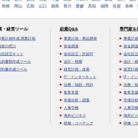
島根
岡山
広島
山口
徳島
香川
愛媛
高知
福岡
佐賀
長崎
業・経営ツール
起業Q&A
専門家を
事業計画作成 開業計画
事業計画・商品開発
事業計
融資の窓口
資金調達
資金調
会社設立キット
会社設立・許認可
会社設
法的書類作成ツール
会計・税務
会計・
契約書作成ツール
経営計画・改善
経営計
IT・インターネット
IT・イ
法務・知財・特許
法務・
集客支援
集客支
市場分析・調査
市場分
人事労務
人事労
海外ビジネス
海外ビ
研修・コーチング
研修・