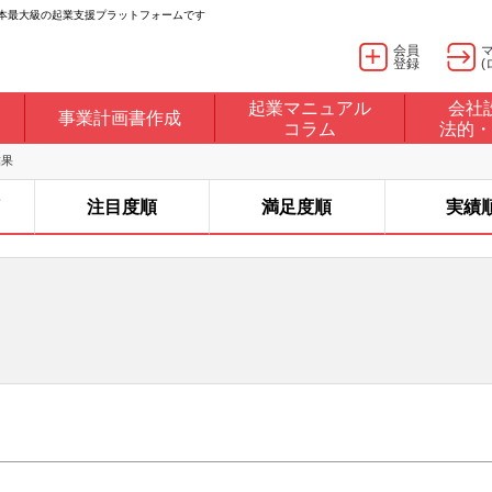
日本最大級の起業支援プラットフォームです
会員
登録
(
起業マニュアル
会社
事業計画書作成
コラム
法的・
結果
注目度順
満足度順
実績