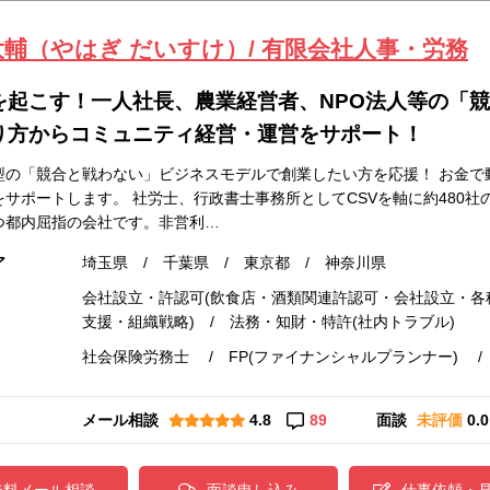
大輔（やはぎ だいすけ）/ 有限会社人事・労務
を起こす！一人社長、農業経営者、NPO法人等の「
り方からコミュニティ経営・運営をサポート！
型の「競合と戦わない」ビジネスモデルで創業したい方を応援！ お金で
をサポートします。 社労士、行政書士事務所としてCSVを軸に約480
つ都内屈指の会社です。非営利…
ア
埼玉県 / 千葉県 / 東京都 / 神奈川県
会社設立・許認可(飲食店・酒類関連許認可・会社設立・各種
支援・組織戦略) / 法務・知財・特許(社内トラブル)
社会保険労務士 / FP(ファイナンシャルプランナー) /
メール相談
4.8
89
面談
未評価
0.0