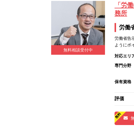
「労働
務所
労働
労働省告
ようにポ
無料相談受付中
対応エリ
専門分野
保有資格
評価