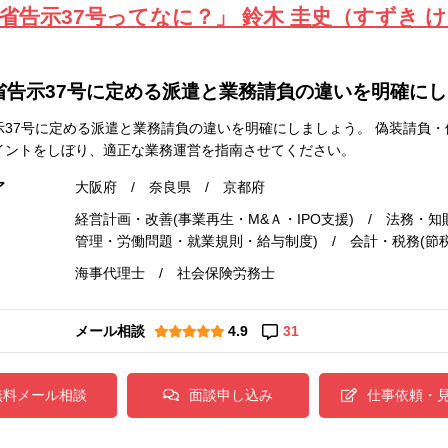
省告示37号ってなに？」 鈴木 圭史（すずき 
省告示37号に定める派遣と業務請負の違いを明確に
示37号に定める派遣と業務請負の違いを明確にしましょう。 偽装請負
イントをしぼり、適正な業務運営を指南させてください。
ア
大阪府 / 奈良県 / 京都府
経営計画・改善(事業再生・M&Ａ・IPO支援) / 法務・知
管理・労働問題・就業規則・給与制度) / 会計・税務(節税
海事代理士 / 社会保険労務士
メール相談
4.9
31
無料メール相談
面談申し込み
仕事依頼・