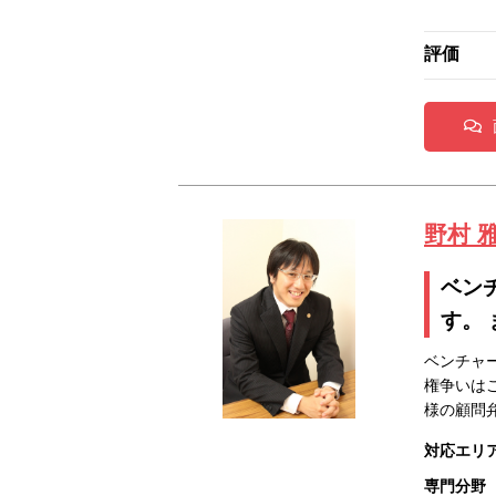
評価
野村 
ベン
す。
ベンチャ
権争いは
様の顧問
対応エリ
専門分野