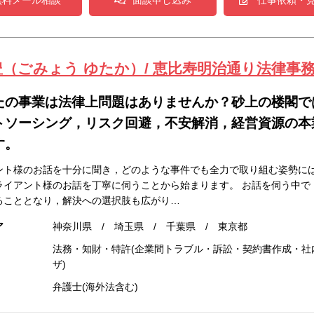
無料メール相談
面談申し込み
仕事依頼・
豊（ごみょう ゆたか）/ 恵比寿明治通り法律事
たの事業は法律上問題はありませんか？砂上の楼閣で
トソーシング，リスク回避，不安解消，経営資源の本
す。
ント様のお話を十分に聞き，どのような事件でも全力で取り組む姿勢には
ライアント様のお話を丁寧に伺うことから始まります。 お話を伺う中で
ることとなり，解決への選択肢も広がり…
ア
神奈川県 / 埼玉県 / 千葉県 / 東京都
法務・知財・特許(企業間トラブル・訴訟・契約書作成・社内
ザ)
弁護士(海外法含む)