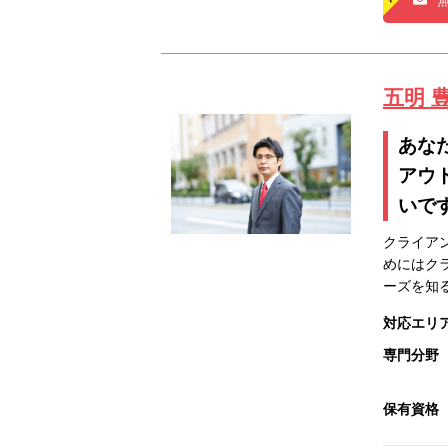
五明 
あな
アウ
いで
クライア
めにはク
ーズを知
対応エリ
専門分野
保有資格