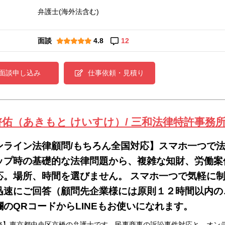
弁護士(海外法含む)
面談
4.8
12
面談申し込み
仕事依頼・見積り
啓佑（あきもと けいすけ）/ 三和法律特許事務
ンライン法律顧問/もちろん全国対応】スマホ一つで
ップ時の基礎的な法律問題から、複雑な知財、労働案
応。場所、時間を選びません。 スマホ一つで気軽に
迅速にご回答（顧問先企業様には原則１２時間以内の
欄のQRコードからLINEもお使いになれます。
務】東京都中央区京橋の弁護士です。民事商事の訴訟事件対応と、オン