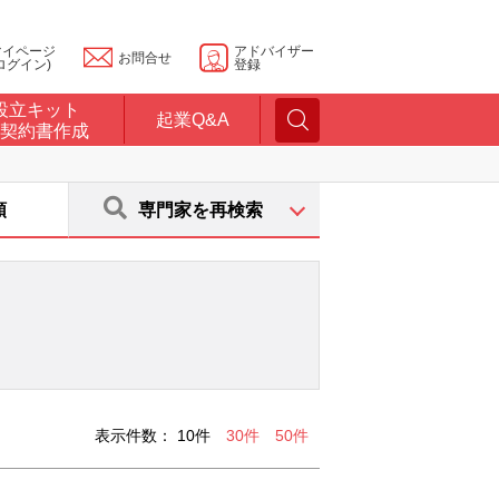
マイページ
アドバイザー
お問合せ
ログイン)
登録
設立キット
起業Q&A
契約書作成
順
専門家を再検索
表示件数：
10件
30件
50件