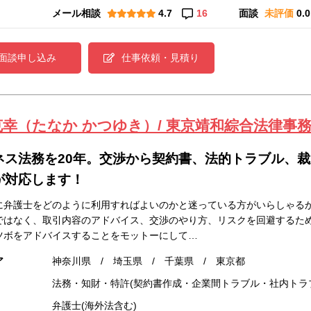
メール相談
4.7
16
面談
未評価
0.0
面談申し込み
仕事依頼・見積り
克幸（たなか かつゆき）/ 東京靖和綜合法律事
ネス法務を20年。交渉から契約書、法的トラブル、
が対応します！
に弁護士をどのように利用すればよいのかと迷っている方がいらしゃる
ではなく、取引内容のアドバイス、交渉のやり方、リスクを回避するた
ツボをアドバイスすることをモットーにして…
ア
神奈川県 / 埼玉県 / 千葉県 / 東京都
法務・知財・特許(契約書作成・企業間トラブル・社内トラ
弁護士(海外法含む)