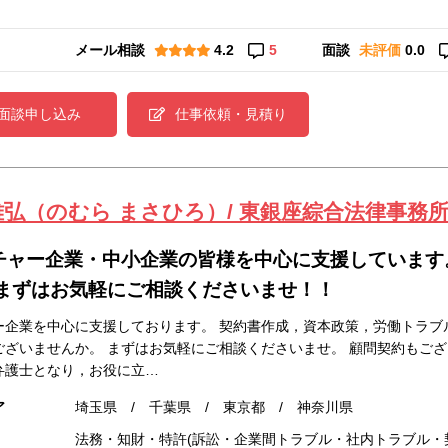
メール相談
4.2
5
面談
未評価
0.0
面談申し込み
仕事依頼・見積り
雅弘（のむら まさひろ）/ 東銀座綜合法律事務
チャー企業・中小企業の皆様を中心に支援しています
 まずはお気軽にご相談くださいませ！！
ー企業を中心に支援しております。 契約書作成，資本政策，労働トラブ
ございませんか。 まずはお気軽にご相談くださいませ。 顧問契約もござ
弁護士となり，お役に立…
ア
埼玉県 / 千葉県 / 東京都 / 神奈川県
法務・知財・特許(訴訟・企業間トラブル・社内トラブル・