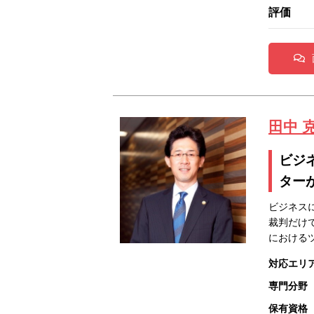
評価
田中 
ビジ
ター
ビジネス
裁判だけ
における
対応エリ
専門分野
保有資格