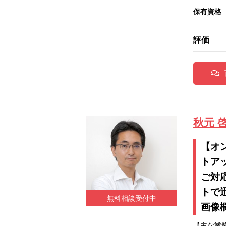
保有資格
評価
秋元 
【オ
トア
ご対
トで
無料相談受付中
画像
【主な業