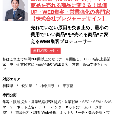
商品を売れる商品に変える！単価
UP・WEB集客・営業強化の専門家
【株式会社プレジャーデサイン】
売れていない原因を突き止め、最小の
費用で”いい商品”を”売れる商品”に変
えるWEB集客プロデューサー
無料相談受付中
私はこれまで年間260回以上のセミナーを開催し、1,000名以上起業
家・中小企業経営に 商品開発やWEB集客、営業・販売支援を行っ
て…
対応エリア
福岡県 / 愛知県 / 神奈川県 / 東京都
専門分野
集客・販路拡大・営業戦略(販路開拓・営業戦略・SEO・SEM・SNS
マーケ・ネット広告) / IT・インターネット(ホームページ作
成) / 市場分析・調査(Web分析、ネットリサーチ・競合分析・市