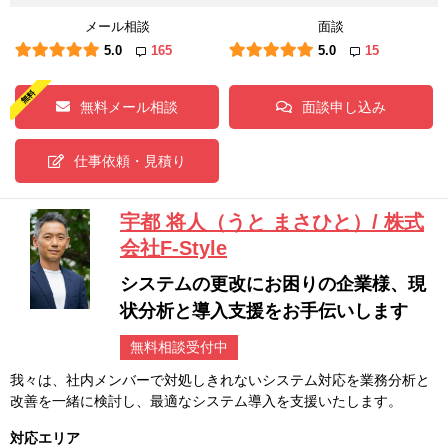
メール相談
面談
5.0
165
5.0
15
無料メール相談
面談申し込み
仕事依頼・見積り
宇都 将人（うと まさひと）/ 株式
会社F-Style
システムの更改にお困りの企業様、現
状分析と導入支援をお手伝いします
無料相談受付中
我々は、社内メンバーで対処しきれないシステム対応を業務分析と
改善を一緒に検討し、最適なシステム導入を支援いたします。
対応エリア