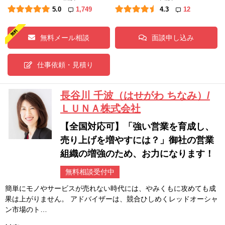
5.0
1,749
4.3
12
無料メール相談
面談申し込み
仕事依頼・見積り
長谷川 千波（はせがわ ちなみ）/
ＬＵＮＡ株式会社
【全国対応可】「強い営業を育成し、
売り上げを増やすには？」御社の営業
組織の増強のため、お力になります！
無料相談受付中
簡単にモノやサービスが売れない時代には、やみくもに攻めても成
果は上がりません。 アドバイザーは、競合ひしめくレッドオーシャ
ン市場のト…