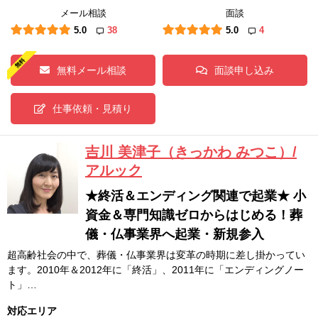
メール相談
面談
5.0
38
5.0
4
無料メール相談
面談申し込み
仕事依頼・見積り
吉川 美津子（きっかわ みつこ）/
アルック
★終活＆エンディング関連で起業★ 小
資金＆専門知識ゼロからはじめる！葬
儀・仏事業界へ起業・新規参入
超高齢社会の中で、葬儀・仏事業界は変革の時期に差し掛かってい
ます。2010年＆2012年に「終活」、2011年に「エンディングノー
ト」…
対応エリア