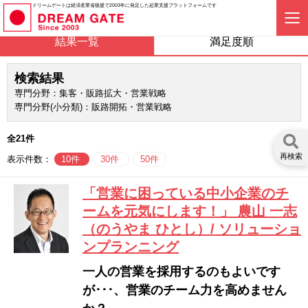
ドリームゲートは経済産業省後援で2003年に発足した起業支援プラットフォームです
結果一覧
満足度順
検索結果
専門分野：集客・販路拡大・営業戦略
専門分野(小分類)：販路開拓・営業戦略
全21件
再検索
表示件数：
10件
30件
50件
「営業に困っている中小企業のチ
ームを元気にします！」 農山 一志
（のうやま ひとし）/ ソリューショ
ンプランニング
一人の営業を採用するのもよいです
が･･･、営業のチーム力を高めません