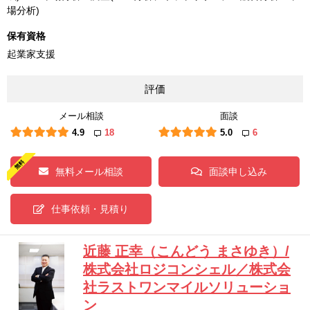
場分析)
保有資格
起業家支援
評価
メール相談
面談
4.9
18
5.0
6
無料メール相談
面談申し込み
仕事依頼・見積り
近藤 正幸（こんどう まさゆき）/
株式会社ロジコンシェル／株式会
社ラストワンマイルソリューショ
ン