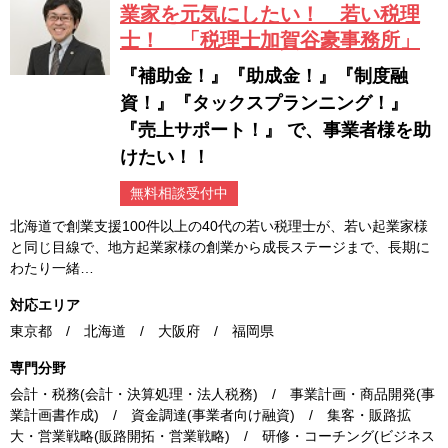
業家を元気にしたい！ 若い税理
士！ 「税理士加賀谷豪事務所」
『補助金！』『助成金！』『制度融
資！』『タックスプランニング！』
『売上サポート！』 で、事業者様を助
けたい！！
無料相談受付中
北海道で創業支援100件以上の40代の若い税理士が、若い起業家様
と同じ目線で、地方起業家様の創業から成長ステージまで、長期に
わたり一緒…
対応エリア
東京都 / 北海道 / 大阪府 / 福岡県
専門分野
会計・税務(会計・決算処理・法人税務) / 事業計画・商品開発(事
業計画書作成) / 資金調達(事業者向け融資) / 集客・販路拡
大・営業戦略(販路開拓・営業戦略) / 研修・コーチング(ビジネス