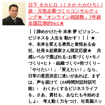
日下 タカヒロ（くさか たかひろ）/
超・元気企業づくりコンサルティ
ング★「オンライン相談数」7年超
全国圧倒的№1★
┃┃諦めかけた今 未来 夢 ビジョン…
ビジネスを 人生を 動かす！┃┃ ★
今、未来を変える勇気と覚悟ある会
社、社長＆起業家さん限定応援★ 共
感レベルで選ばれる♪お客づくり×モノ
づくり×ヒト・組織づくり×街づくり～
「やりたい！」「変えたい！」なら、
日常の意思決定に迷いがあれば、まず
は、声を届けて（24時間対話対話可
能）♪ わくわくするビジネスライフ
を。さあ、貴社も、あなたも今始めま
しょ♪ 考え動く力をつけ、社長脳スッ