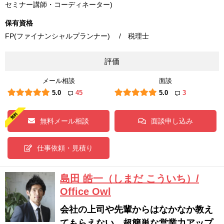
セミナー講師・コーディネーター)
保有資格
FP(ファイナンシャルプランナー) / 税理士
評価
メール相談
面談
5.0
45
5.0
3
無料メール相談
面談申し込み
仕事依頼・見積り
島田 皓一（しまだ こういち）/
Office Owl
会社の上司や先輩からはなかなか教え
てもらえない、超簡単な営業力アップ