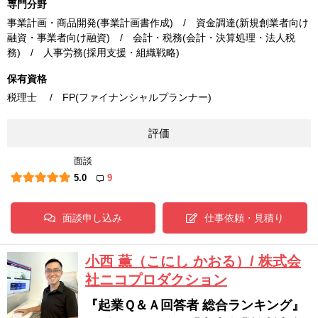
専門分野
事業計画・商品開発(事業計画書作成) / 資金調達(新規創業者向け
融資・事業者向け融資) / 会計・税務(会計・決算処理・法人税
務) / 人事労務(採用支援・組織戦略)
保有資格
税理士 / FP(ファイナンシャルプランナー)
評価
面談
5.0
9
面談申し込み
仕事依頼・見積り
小西 薫（こにし かおる）/ 株式会
社ニコプロダクション
『起業Ｑ＆Ａ回答者 総合ランキング』