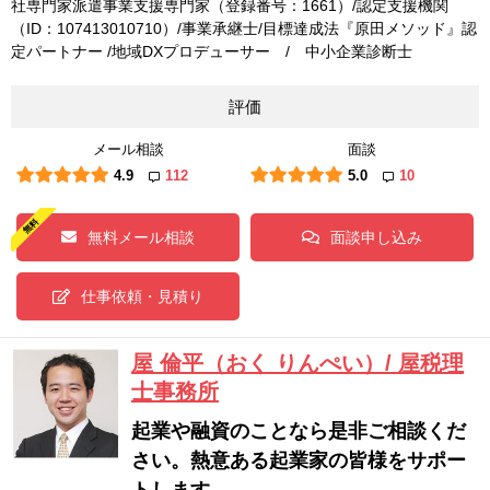
社専門家派遣事業支援専門家（登録番号：1661）/認定支援機関
（ID：107413010710）/事業承継士/目標達成法『原田メソッド』認
定パートナー /地域DXプロデューサー / 中小企業診断士
評価
メール相談
面談
4.9
112
5.0
10
無料メール相談
面談申し込み
仕事依頼・見積り
屋 倫平（おく りんぺい）/ 屋税理
士事務所
起業や融資のことなら是非ご相談くだ
さい。熱意ある起業家の皆様をサポー