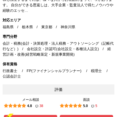
す。 自分ができる恩返しは、大手企業・監査法人で得たノウハウや
経験のエッセ…
対応エリア
福島県 / 栃木県 / 東京都 / 神奈川県
専門分野
会計・税務(会計・決算処理・法人税務・アウトソーシング（記帳代
行など）) / 会社設立・許認可(会社設立・各種法人設立) / 経
営計画・改善(経営戦略策定・新規事業開発)
保有資格
行政書士 / FP(ファイナンシャルプランナー) / 税理士 /
公認会計士
評価
メール相談
面談
4.8
38
5.0
5