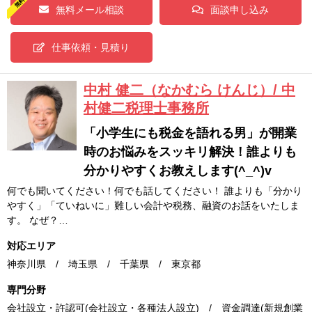
無料メール相談
面談申し込み
仕事依頼・見積り
中村 健二（なかむら けんじ）/ 中
村健二税理士事務所
「小学生にも税金を語れる男」が開業
時のお悩みをスッキリ解決！誰よりも
分かりやすくお教えします(^_^)v
何でも聞いてください！何でも話してください！ 誰よりも「分かり
やすく」「ていねいに」難しい会計や税務、融資のお話をいたしま
す。 なぜ？…
対応エリア
神奈川県 / 埼玉県 / 千葉県 / 東京都
専門分野
会社設立・許認可(会社設立・各種法人設立) / 資金調達(新規創業