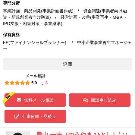
専門分野
事業計画・商品開発(事業計画書作成) / 資金調達(事業者向け融
資・新規創業者向け融資) / 経営計画・改善(事業再生・M&Ａ・
IPO支援・相続対策・事業継承)
保有資格
FP(ファイナンシャルプランナー) / 中小企業事業再生マネージャ
ー
評価
メール相談
5.0
6
無料メール相談
面談申し込み
仕事依頼・見積り
農山 一志（のうやま ひとし）/ ソ