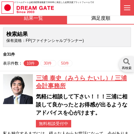
ドリームゲートは経済産業省後援で2003年に発足した起業支援プラットフォームです
結果一覧
満足度順
検索結果
保有資格：FP(ファイナンシャルプランナー)
全31件
表示件数：
10件
30件
50件
再検索
三浦 泰史（みうら たいし）/ 三浦
会計事務所
気軽に相談して下さい！！！三浦に相
談して良かったとお得感が出るような
アドバイスを心がけます。
無料相談受付中
私も独立するまでには、様々な人からお世話になって、今がありま