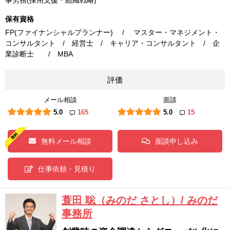
事労務(採用支援・組織戦略)
保有資格
FP(ファイナンシャルプランナー) / マスター・マネジメント・
コンサルタント / 経営士 / キャリア・コンサルタント / 企
業診断士 / MBA
評価
メール相談
面談
5.0
165
5.0
15
無料メール相談
面談申し込み
仕事依頼・見積り
蓑田 聡（みのだ さとし）/ みのだ
事務所