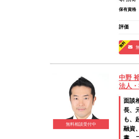
保有資格
評価
中野 
法人・社
面談
長、
も、
無料相談受付中
融資
書、