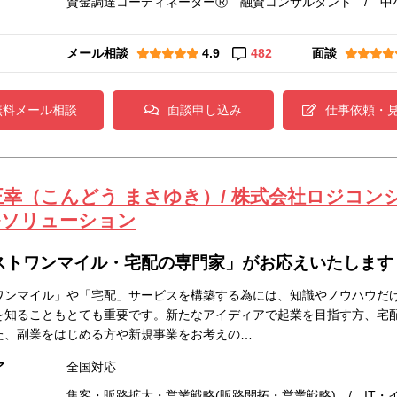
資金調達コーディネーターⓇ 融資コンサルタント / 中
メール相談
4.9
482
面談
無料メール相談
面談申し込み
仕事依頼・
正幸（こんどう まさゆき）/ 株式会社ロジコ
ルソリューション
ストワンマイル・宅配の専門家」がお応えいたします
ワンマイル」や「宅配」サービスを構築する為には、知識やノウハウだ
を知ることもとても重要です。新たなアイディアで起業を目指す方、宅
た、副業をはじめる方や新規事業をお考えの…
ア
全国対応
集客・販路拡大・営業戦略(販路開拓・営業戦略) / IT・