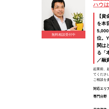
ハウは
【資
を本
5,
無料相談受付中
位。
関は
る「
／融
起業前、
てくださ
ご相談を
対応エリ
専門分野