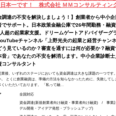
日本一です！ 株式会社 ＭＭコンサルティン
金調達の不安を解決しましょう！】創業者から中小企
音でサポート。日本政策金融公庫で26年間勤務・融資課
000人超の起業家支援。ドリームゲートアドバイザーグ
YouTubeチャンネル「上野光夫の起業と経営チャンネ
どう見ているのか？審査を通すには何が必要か？融資
本音」であなたの不安を解消します。中小企業診断士
資コンサルタント
起業後、いずれのステージにおいても資金調達は大きな課題の一つです。
い。 とくに創業融資は、準備の方法を知らなかったために、失敗してし
多くいただいております。 「私って融…
ア
全国対応
資金調達(新規創業者向け融資・事業者向け融資) / 事業
デル開発・アイデア発想・ブラッシュアップ)