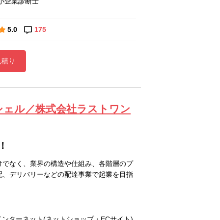
小企業診断士
5.0
175
見積り
ンシェル／株式会社ラストワン
！
けでなく、業界の構造や仕組み、各階層のプ
配、デリバリーなどの配達事業で起業を目指
インターネット(ネットショップ・ECサイト)