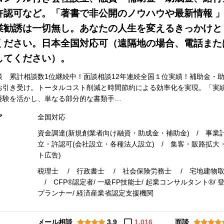
許認可など。「著書で非公開のノウハウや最新情報 
業勧誘は一切無し。あなたの人生を変えるきっかけと
ください。日本全国対応可（遠隔地の場合、電話また
してください）。
談 累計相談数1位継続中！面談相談12年連続全国１位実績！補助金・助
お引き受け。トータルコスト削減と時間節約による効率化を実現。「実
経験を活かし、単なる部分的な書類手…
ア
全国対応
資金調達(新規創業者向け融資・助成金・補助金) / 事業
立・許認可(会社設立・各種法人設立) / 集客・販路拡大・
ト広告)
税理士 / 行政書士 / 社会保険労務士 / 宅地建物取
/ CFP®認定者/ 一級FP技能士/ 起業コンサルタント®/ 
プランナー/ 経済産業省認定支援機関
メール相談
3.9
1,016
面談