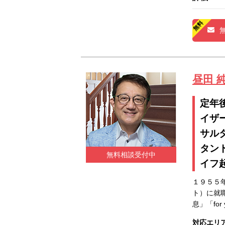
昼田 
定年
イザ
サル
タン
無料相談受付中
イフ
１９５５
ト）に就
息」「for
対応エリ