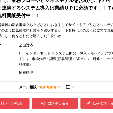
まで、業務フローやビジネスモデルを含めたアドバイ
と連携するシステム導入は業績ＵＰに必須です！ＩＴ
無料面談受付中！！
起業後の新規事業立ち上げなどにおきましてサイトやアプリなどシステム
どのように見積依頼し業者を選択するか、予算感はどのように立てて見
成にして何をどれだけ購入したら良いか、…
ア
全国対応
IT・インターネット(ITシステム開発・導入・モバイルア
ト) / 市場分析・調査(顧客管理・CRM) / 研修・コ
料作成)
情報処理
メール相談
5.0
29
無料メール相談
面談申し込み
仕事依頼・