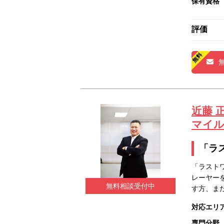
保有資格
評価
近藤 
マイ
「ラ
「ラスト
レーヤー
無料相談受付中
す方、ま
対応エリ
専門分野