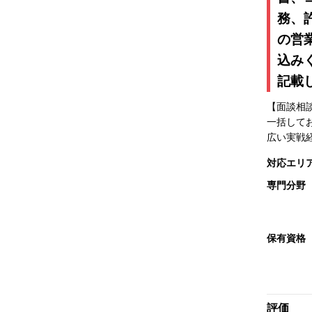
務、
の営
込み
記載
【面談相
一括して
広い実戦
対応エリ
専門分野
保有資格
評価