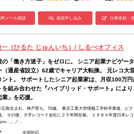
無料メール相談
面談申し込み
仕事依頼・
純一（ひるた じゅんいち）/ しるべオフィス
後の「働き方迷子」をゼロに。 シニア起業ナビゲー
ー（通産省設立）62歳でキャリア大転換。 元レコ大音
タント。 サポートしたシニア起業家は、月収100万
トを組み合わせた『ハイブリッド・サポート』により
起業」を応援。
年広島生まれ、神戸育ち。70歳。 東京工業大学情報工学科卒業後、ビ
職。 その後、大手レコード会社に２５年間在籍。 １９８４年度日本レコ
 you…」／…
ア
全国対応