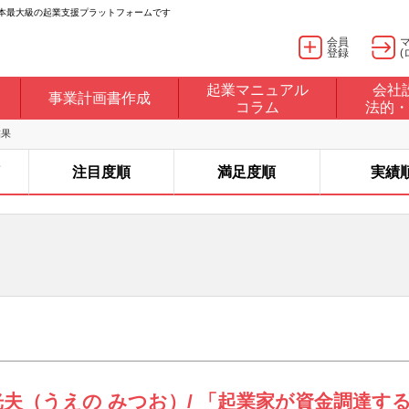
日本最大級の起業支援プラットフォームです
会員
登録
(
起業マニュアル
会社
事業計画書作成
コラム
法的・
結果
注目度順
満足度順
実績
光夫（うえの みつお）/ 「起業家が資金調達す