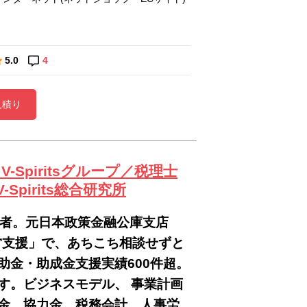
5.0
4
見積り
-Spiritsグループ／税理士
Spirits総合研究所
著者。元日本政策金融公庫支店
営支援」で、あちこち相談せずと
金・助成金支援実績600件超。
す。ビジネスモデル、 事業計画
金、協力金、税務会計、人事労