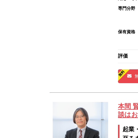
専門分野
保有資格
評価
本間 
談はお
起業