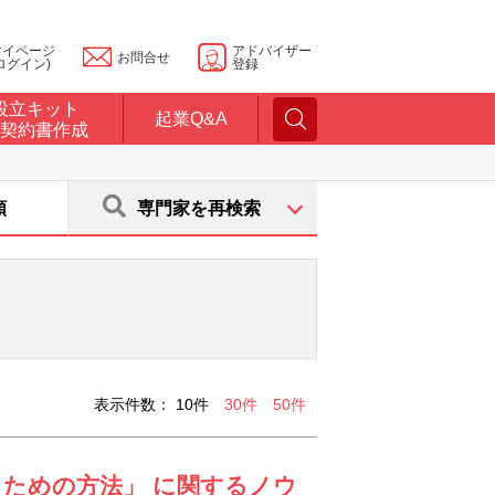
マイページ
アドバイザー
お問合せ
ログイン)
登録
設立キット
起業Q&A
契約書作成
順
専門家を再検索
表示件数：
10件
30件
50件
るための方法」 に関するノウ