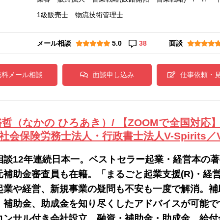
1級販売士 物流技術管理士
メール相談
5.0
38
面談
無料メール相談
面談申し込み
仕事依頼・
裕哲（なかの ひろあき）/ 【ZOOMで全国対応】V
会保険労務士法人・行政書士法人V-Spirits／V-
相談12年連続日本一。ベストセラー起業・経営本の
元補助金審査員も在籍。「まるごと起業支援(R)・経
起業や経営、新規事業の疑問も不安も一度で解消。補助
、補助金、助成金を知り尽くしたアドバイスが可能で
コンサル付き会社設立、融資・補助金・助成金、給付