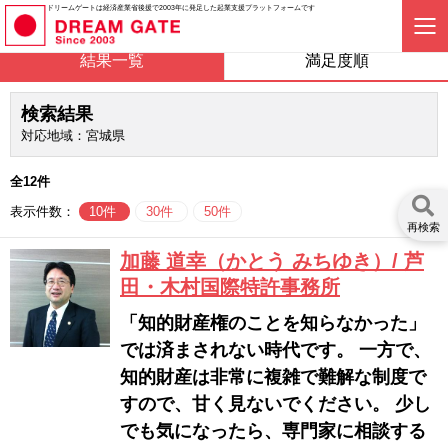
ドリームゲートは経済産業省後援で2003年に発足した起業支援プラットフォームです
結果一覧
満足度順
検索結果
対応地域：宮城県
全12件
表示件数：
10件
30件
50件
再検索
加藤 道幸（かとう みちゆき）/ 芦
田・木村国際特許事務所
「知的財産権のことを知らなかった」
では済まされない時代です。 一方で、
知的財産は非常に複雑で難解な制度で
すので、甘く見ないでください。 少し
でも気になったら、専門家に相談する