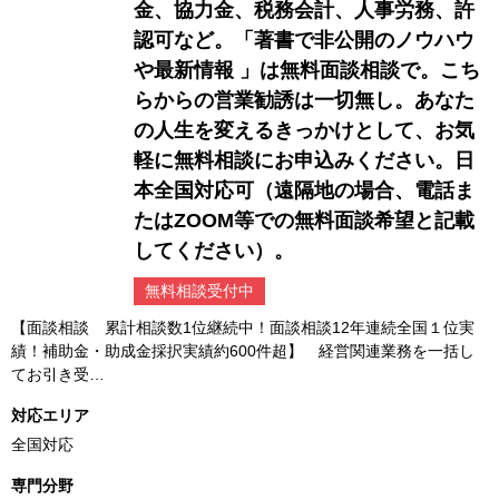
金、協力金、税務会計、人事労務、許
認可など。「著書で非公開のノウハウ
や最新情報 」は無料面談相談で。こち
らからの営業勧誘は一切無し。あなた
の人生を変えるきっかけとして、お気
軽に無料相談にお申込みください。日
本全国対応可（遠隔地の場合、電話ま
たはZOOM等での無料面談希望と記載
してください）。
無料相談受付中
【面談相談 累計相談数1位継続中！面談相談12年連続全国１位実
績！補助金・助成金採択実績約600件超】 経営関連業務を一括し
てお引き受…
対応エリア
全国対応
専門分野