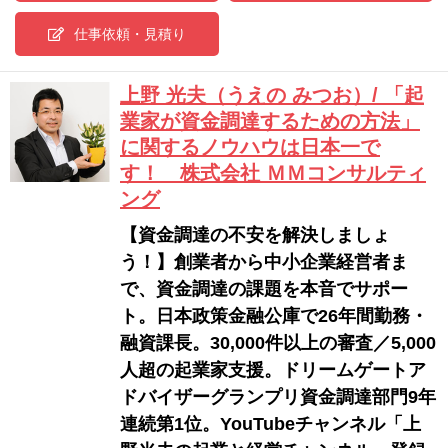
仕事依頼・見積り
上野 光夫（うえの みつお）/ 「起
業家が資金調達するための方法」
に関するノウハウは日本一で
す！ 株式会社 ＭＭコンサルティ
ング
【資金調達の不安を解決しましょ
う！】創業者から中小企業経営者ま
で、資金調達の課題を本音でサポー
ト。日本政策金融公庫で26年間勤務・
融資課長。30,000件以上の審査／5,000
人超の起業家支援。ドリームゲートア
ドバイザーグランプリ資金調達部門9年
連続第1位。YouTubeチャンネル「上