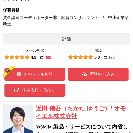
保有資格
資金調達コーディネーターⓇ 融資コンサルタント / 中小企業診
断士
評価
メール相談
面談
4.9
482
5.0
175
無料メール相談
面談申し込み
仕事依頼・見積り
近田 侑吾（ちかた ゆうご）/ オモ
イエル株式会社
≫≫≫ 製品・サービスについて内省し