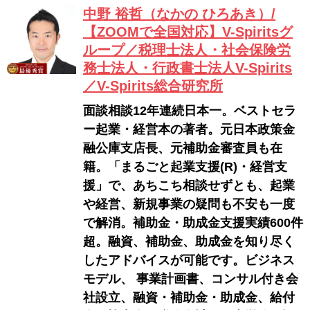
中野 裕哲（なかの ひろあき）/
【ZOOMで全国対応】V-Spiritsグ
ループ／税理士法人・社会保険労
務士法人・行政書士法人V-Spirits
／V-Spirits総合研究所
面談相談12年連続日本一。ベストセラ
ー起業・経営本の著者。元日本政策金
融公庫支店長、元補助金審査員も在
籍。「まるごと起業支援(R)・経営支
援」で、あちこち相談せずとも、起業
や経営、新規事業の疑問も不安も一度
で解消。補助金・助成金支援実績600件
超。融資、補助金、助成金を知り尽く
したアドバイスが可能です。ビジネス
モデル、 事業計画書、コンサル付き会
社設立、融資・補助金・助成金、給付