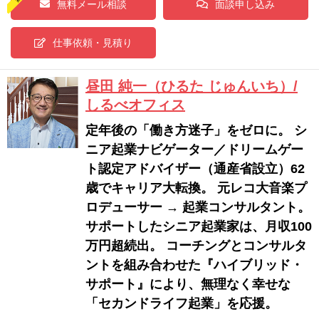
無料メール相談
面談申し込み
仕事依頼・見積り
昼田 純一（ひるた じゅんいち）/
しるべオフィス
定年後の「働き方迷子」をゼロに。 シ
ニア起業ナビゲーター／ドリームゲー
ト認定アドバイザー（通産省設立）62
歳でキャリア大転換。 元レコ大音楽プ
ロデューサー → 起業コンサルタント。
サポートしたシニア起業家は、月収100
万円超続出。 コーチングとコンサルタ
ントを組み合わせた『ハイブリッド・
サポート』により、無理なく幸せな
「セカンドライフ起業」を応援。