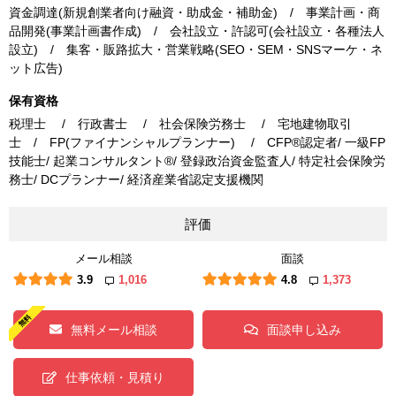
資金調達(新規創業者向け融資・助成金・補助金) / 事業計画・商
品開発(事業計画書作成) / 会社設立・許認可(会社設立・各種法人
設立) / 集客・販路拡大・営業戦略(SEO・SEM・SNSマーケ・ネ
ット広告)
保有資格
税理士 / 行政書士 / 社会保険労務士 / 宅地建物取引
士 / FP(ファイナンシャルプランナー) / CFP®認定者/ 一級FP
技能士/ 起業コンサルタント®/ 登録政治資金監査人/ 特定社会保険労
務士/ DCプランナー/ 経済産業省認定支援機関
評価
メール相談
面談
3.9
1,016
4.8
1,373
無料メール相談
面談申し込み
仕事依頼・見積り