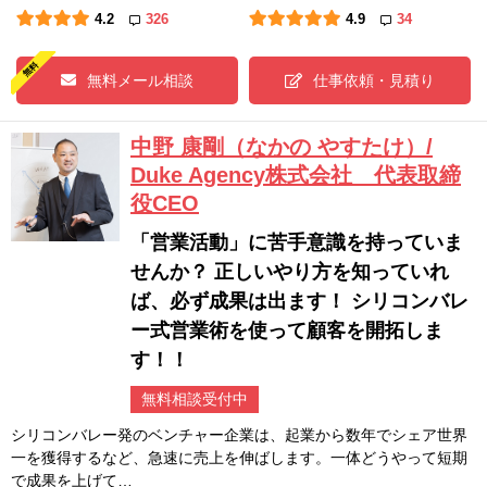
4.2
326
4.9
34
無料メール相談
仕事依頼・見積り
中野 康剛（なかの やすたけ）/
Duke Agency株式会社 代表取締
役CEO
「営業活動」に苦手意識を持っていま
せんか？ 正しいやり方を知っていれ
ば、必ず成果は出ます！ シリコンバレ
ー式営業術を使って顧客を開拓しま
す！！
無料相談受付中
シリコンバレー発のベンチャー企業は、起業から数年でシェア世界
一を獲得するなど、急速に売上を伸ばします。一体どうやって短期
で成果を上げて…