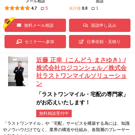
メール相談
面談
4.7
5
未評価
0.0
1
無料メール相談
面談申し込み
セミナーへ参加
仕事依頼・見積り
近藤 正幸（こんどう まさゆき）/
株式会社ロジコンシェル／株式会
社ラストワンマイルソリューショ
ン
「ラストワンマイル・宅配の専門家」
がお応えいたします！
無料相談受付中
「ラストワンマイル」や「宅配」サービスを構築する為には、知識
やノウハウだけでなく、業界の構造や仕組み、各階層のプレーヤー