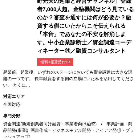
野光夫の起業と経営チャンネル」登録
者7,000人超。金融機関はどう見ている
のか？審査を通すには何が必要か？融
資する側にいたからこそ伝えられる
「本音」であなたの不安を解消しま
す。中小企業診断士／資金調達コーデ
ィネーターⓇ／融資コンサルタント
無料相談受付中
起業前、起業後、いずれのステージにおいても資金調達は大きな課
題の一つです。 長年融資をする側の立場にいた私を活用してくださ
い。 とくに…
対応エリア
全国対応
専門分野
資金調達(新規創業者向け融資・事業者向け融資) / 事業計画・商
品開発(事業計画書作成・ビジネスモデル開発・アイデア発想・ブラ
ッシュアップ)