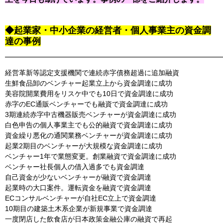
◆起業家・中小企業の経営者・個人事業主の資金調
達の事例
━━━━━━━━━━━━━━━━━━━━━━━━━━━━━━━
経営革新等認定支援機関で連続赤字債務超過に追加融資
生鮮食品卸のベンチャー起業立上から資金調達に成功
美容院開業費用をリスケ中でも10日で資金調達に成功
赤字のEC通販ベンチャーでも融資で資金調達に成功
3期連続赤字中古機器販売ベンチャーが資金調達に成功
白色申告の個人事業主でも公的融資で資金調達に成功
資金繰り悪化の通関業務ベンチャーが資金調達に成功
起業2期目のベンチャーが大規模な資金調達に成功
ベンチャー1年で業態変更。創業融資で資金調達に成功
ベンチャー社長個人の借入過多でも資金調達
自己資金が少ないベンチャーが融資で資金調達
起業時の大口案件。運転資金を融資で資金調達
ECコンサルベンチャーが自社EC立上で資金調達
10期目の建築土木系企業が新規事業で資金調達
一度閉店した飲食店が日本政策金融公庫の融資で再起