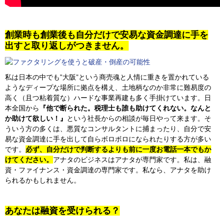
創業時も創業後も自分だけで安易な資金調達に手を
出すと取り返しがつきません。
私は日本の中でも”大阪”という商売魂と人情に重きを置かれている
ようなディープな場所に拠点を構え、土地柄なのか非常に難易度の
高く（且つ粘着質な）ハードな事業再建も多く手掛けています。日
本全国から
『他で断られた。税理士も誰も助けてくれない。なんと
か助けて欲しい！』
という社長からの相談が毎日やって来ます。そ
ういう方の多くは、悪質なコンサルタントに捕まったり、自分で安
易な資金調達に手を出して自らボロボロになられたりする方が多い
です。
必ず、自分だけで判断するよりも前に一度お電話一本でもか
けてください。
アナタのビジネスはアナタが専門家です。私は、融
資・ファイナンス・資金調達の専門家です。私なら、アナタを助け
られるかもしれません。
あなたは融資を受けられる？