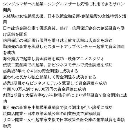
シングルマザーの起業～シングルマザーも気軽に利用できるサロン
開業
未経験の女性起業支援。日本政策金融公庫-創業融資の女性特例を活
用
日本政策金融公庫で否認直後、銀行・信用保証協会の創業融資を受
け店舗を開業
信用保証の保証履行履歴を乗り越え飲食店舗出店資金を調達
勤務先の事業を承継したスタートアップベンチャー起業で資金調達
を成功
海外拠店で起業し資金調達を成功－映像アニメスタジオ
伝統工芸産業での起業。新ビジネスモデルで資金調達を成功
起業後2年間で４回の資金調達に成功する
雇われ社長から独立起業して資金調達を成功させる
起業1期目からビジネスモデルを変更して資金調達を成功
年商700万未満でも500万円の資金調達に成功
創業1期目で大幅赤字ながら財務分析により満額融資で資金調達に成
功
取引先の事業を小規模承継融資で資金調達を行い譲受に成功
焼肉店開業～日本政策金融公庫の創業融資で満額融資
サロン開業～女性起業家支援で日本政策金融公庫の創業融資を満額
融資