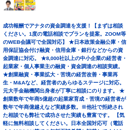
成功報酬でアナタの資金調達を支援！【まずは相談
ください。1度の電話相談でプランを提案。ZOOM等
のWEB会議可で全国対応】 ★日本政策金融公庫・信
用保証協会付け融資・信用金庫・銀行などからの資
金調達に対応。 ★8,000社以上の中小企業の経営者・
起業家・個人事業主の融資・資金調達の相談実績。
★創業融資・事業拡大・苦境の経営改善・事業再
生・M&Aなど、経営者のあらゆるステージに対応。
元大手金融機関出身者が丁寧に相談にのります。 ★
創業数年で年商5億超の起業家育成・苦境の経営者が
数年で年商億越えなど実績多数。※他社で拒絶され
た相談でも弊社で成功させた実績も豊富です。 【気
軽に無料相談してください。日本全国対応可（電話