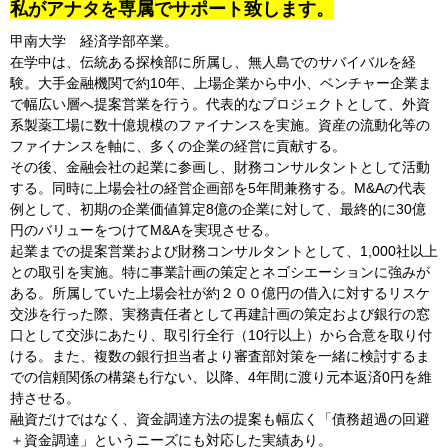
私がアナタを専属でサポート致します。
甲南大学 経済学部卒業。
在学中は、伝統ある探検部に所属し、無人島でのサバイバルを経
験。大手金融機関で約10年、上場企業から中小、ベンチャー企業ま
で幅広い層へ提案営業を行う。代表的なプロジェクトとして、外資
系製薬工場に数十億規模のファイナンスを実施。資産の流動化等の
ファイナンスを軸に、多くの企業の経営に貢献する。
その後、金融会社の起業に参画し、財務コンサルタントとして活動
する。同時に上場会社の経営企画部を5年間兼務する。M&Aの代表
例として、初期の企業価値算定8億の企業に対して、最終的に30億
円のバリューをつけてM&Aを実現させる。
起業までの提案営業および財務コンサルタントとして、1,000社以上
との取引を実施。特に事業計画の策定とネゴシエーションに強みが
ある。所属していた上場会社が約２００億円の借入に対するリスケ
交渉を行った際、実務責任者として再建計画の策定および銀行の窓
口として交渉にあたり、取引行全行（10行以上）から合意を取り付
ける。また、複数の銀行担当者より審査部対策を一緒に検討するま
での信頼関係の構築も行ない、以降、4年間に渡り元本返済0円を維
持させる。
融資だけではなく、資金調達方法の提案も幅広く「債務超過の回避
＋資金調達」というニーズにも対応した実績あり。