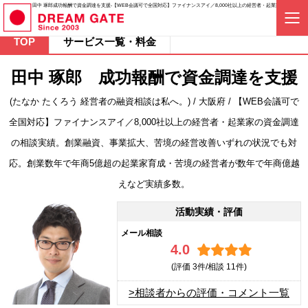
田中 琢郎成功報酬で資金調達を支援-【WEB会議可で全国対応】ファイナンスアイ／8,000社以上の経営者・起業家の資金
TOP
サービス一覧・料金
田中 琢郎 成功報酬で資金調達を支援
(たなか たくろう 経営者の融資相談は私へ。) / 大阪府 / 【WEB会議可で
全国対応】ファイナンスアイ／8,000社以上の経営者・起業家の資金調達
の相談実績。創業融資、事業拡大、苦境の経営改善いずれの状況でも対
応。創業数年で年商5億超の起業家育成・苦境の経営者が数年で年商億越
えなど実績多数。
活動実績・評価
メール相談
4.0
(評価
3件/相談
11件)
>相談者からの評価・コメント一覧