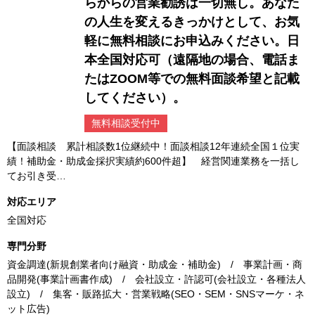
らからの営業勧誘は一切無し。あなた
の人生を変えるきっかけとして、お気
軽に無料相談にお申込みください。日
本全国対応可（遠隔地の場合、電話ま
たはZOOM等での無料面談希望と記載
してください）。
無料相談受付中
【面談相談 累計相談数1位継続中！面談相談12年連続全国１位実
績！補助金・助成金採択実績約600件超】 経営関連業務を一括し
てお引き受…
対応エリア
全国対応
専門分野
資金調達(新規創業者向け融資・助成金・補助金) / 事業計画・商
品開発(事業計画書作成) / 会社設立・許認可(会社設立・各種法人
設立) / 集客・販路拡大・営業戦略(SEO・SEM・SNSマーケ・ネ
ット広告)