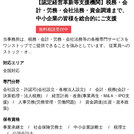
【認定経営革新等支援機関】税務・会
計・労務・会社法務・資金調達まで、
中小企業の皆様を総合的にご支援
無料相談受付中
当事務所は、税務・会計・労務・会社法務等の各種専門サービスを
ワンストップでご提供できることを強みとしています。 従業員への
ストック・オ…
対応エリア
全国対応
専門分野
会社設立・許認可(会社設立・各種法人設立) / 会計・税務(会計・
決算処理・法人税務) / 経営計画・改善(事業再生・M&Ａ・IPO支
援) / 人事労務(労務管理・労働問題) / 資金調達(出資・資本政
策)
保有資格
事業承継士 / 社会保険労務士 / 中小企業診断士 / 税理士
/ 公認会計士