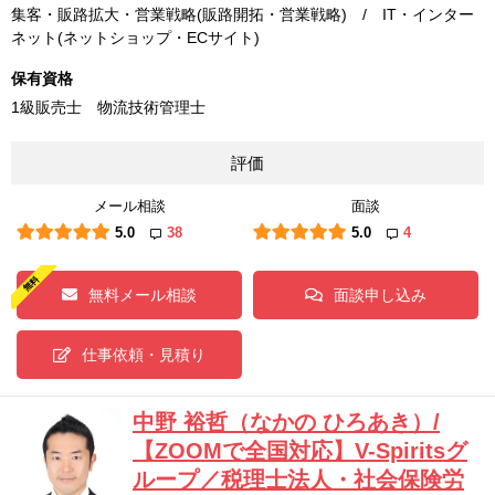
集客・販路拡大・営業戦略(販路開拓・営業戦略) / IT・インター
ネット(ネットショップ・ECサイト)
保有資格
1級販売士 物流技術管理士
評価
メール相談
面談
5.0
38
5.0
4
無料メール相談
面談申し込み
仕事依頼・見積り
中野 裕哲（なかの ひろあき）/
【ZOOMで全国対応】V-Spiritsグ
ループ／税理士法人・社会保険労