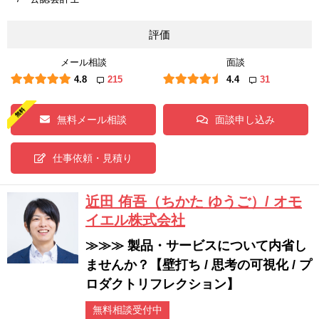
評価
メール相談
面談
4.8
215
4.4
31
無料メール相談
面談申し込み
仕事依頼・見積り
近田 侑吾（ちかた ゆうご）/ オモ
イエル株式会社
≫≫≫ 製品・サービスについて内省し
ませんか？【壁打ち / 思考の可視化 / プ
ロダクトリフレクション】
無料相談受付中