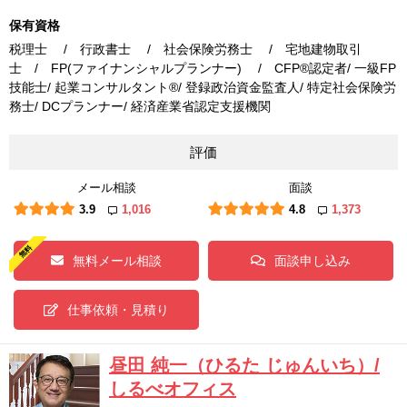
保有資格
税理士 / 行政書士 / 社会保険労務士 / 宅地建物取引
士 / FP(ファイナンシャルプランナー) / CFP®認定者/ 一級FP
技能士/ 起業コンサルタント®/ 登録政治資金監査人/ 特定社会保険労
務士/ DCプランナー/ 経済産業省認定支援機関
評価
メール相談
面談
3.9
1,016
4.8
1,373
無料メール相談
面談申し込み
仕事依頼・見積り
昼田 純一（ひるた じゅんいち）/
しるべオフィス