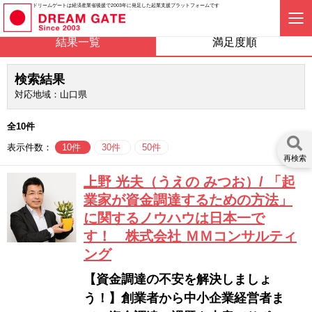
ドリームゲートは経済産業省後援で2003年に発足した起業支援プラットフォームです
結果一覧
満足度順
検索結果
対応地域：山口県
全10件
表示件数：
10件
30件
50件
再検索
上野 光夫（うえの みつお）/ 「起
業家が資金調達するための方法」
に関するノウハウは日本一で
す！ 株式会社 ＭＭコンサルティ
ング
【資金調達の不安を解決しましょ
う！】創業者から中小企業経営者ま