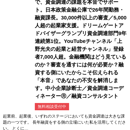
で、資金調達の課題を本音でサポー
ト。日本政策金融公庫で26年間勤務・
融資課長。30,000件以上の審査／5,000
人超の起業家支援。ドリームゲートア
ドバイザーグランプリ資金調達部門9年
連続第1位。YouTubeチャンネル「上
野光夫の起業と経営チャンネル」登録
者7,000人超。金融機関はどう見ている
のか？審査を通すには何が必要か？融
資する側にいたからこそ伝えられる
「本音」であなたの不安を解消しま
す。中小企業診断士／資金調達コーデ
ィネーターⓇ／融資コンサルタント
無料相談受付中
起業前、起業後、いずれのステージにおいても資金調達は大きな課
題の一つです。 長年融資をする側の立場にいた私を活用してくださ
い。 とくに…