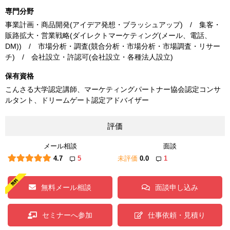
専門分野
事業計画・商品開発(アイデア発想・ブラッシュアップ) / 集客・
販路拡大・営業戦略(ダイレクトマーケティング(メール、電話、
DM)) / 市場分析・調査(競合分析・市場分析・市場調査・リサー
チ) / 会社設立・許認可(会社設立・各種法人設立)
保有資格
こんさる大学認定講師、マーケティングパートナー協会認定コンサ
ルタント、ドリームゲート認定アドバイザー
評価
メール相談
面談
4.7
5
未評価
0.0
1
無料メール相談
面談申し込み
セミナーへ参加
仕事依頼・見積り