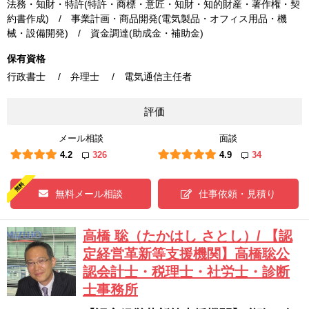
法務・知財・特許(特許・商標・意匠・知財・知的財産・著作権・契
約書作成) / 事業計画・商品開発(電気製品・オフィス用品・機
械・設備開発) / 資金調達(助成金・補助金)
保有資格
行政書士 / 弁理士 / 電気通信主任者
評価
メール相談
面談
4.2
326
4.9
34
無料メール相談
仕事依頼・見積り
高橋 聡（たかはし さとし）/ 【認
定経営革新等支援機関】高橋聡公
認会計士・税理士・社労士・診断
士事務所