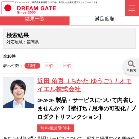
ドリームゲートは経済産業省後援で2003年に発足した起業支援プラットフォームです
結果一覧
満足度順
検索結果
対応地域：福岡県
全18件
表示件数：
10件
30件
50件
再検索
近田 侑吾（ちかた ゆうご）/ オモ
イエル株式会社
≫≫≫ 製品・サービスについて内省し
ませんか？【壁打ち / 思考の可視化 / プ
ロダクトリフレクション】
無料相談受付中
あなたが想い描く製品/サービスについて、顧客に提供すべき価値や