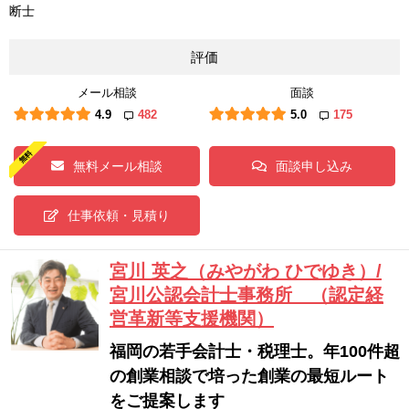
断士
評価
メール相談
面談
4.9
482
5.0
175
無料メール相談
面談申し込み
仕事依頼・見積り
宮川 英之（みやがわ ひでゆき）/
宮川公認会計士事務所 （認定経
営革新等支援機関）
福岡の若手会計士・税理士。年100件超
の創業相談で培った創業の最短ルート
をご提案します