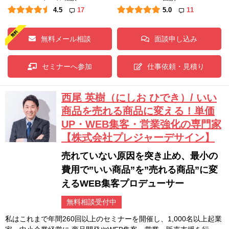
4.5
17
5.0
11
無料メール相談
面談申し込み
セミナーへ参加
仕事依頼・見積り
西尾 英樹（にしお ひでき）/ いい
商品を売れる商品に変える！単価
UP・WEB集客・営業強化の専門家
【株式会社プレジャーデサイン】
売れていない原因を突き止め、最小の
費用で”いい商品”を”売れる商品”に変
えるWEB集客プロデューサー
無料相談受付中
私はこれまで年間260回以上のセミナーを開催し、1,000名以上起業