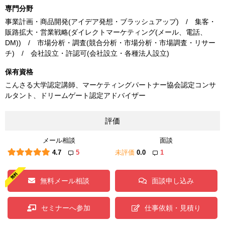
専門分野
事業計画・商品開発(アイデア発想・ブラッシュアップ) / 集客・
販路拡大・営業戦略(ダイレクトマーケティング(メール、電話、
DM)) / 市場分析・調査(競合分析・市場分析・市場調査・リサー
チ) / 会社設立・許認可(会社設立・各種法人設立)
保有資格
こんさる大学認定講師、マーケティングパートナー協会認定コンサ
ルタント、ドリームゲート認定アドバイザー
評価
メール相談
面談
4.7
5
未評価
0.0
1
無料メール相談
面談申し込み
セミナーへ参加
仕事依頼・見積り