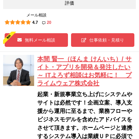
評価
メール相談
4.7
20
無料メール相談
仕事依頼・見積り
本間 賢一（ほんま けんいち）/ サ
イト・アプリを開発＆発注したい
～ ITよろず相談はお気軽に！ プ
ライムウェア株式会社
起業・新規事業立ち上げにシステムや
サイトは必然です！企画立案、導入支
援から運用に至るまで、業務フローや
ビジネスモデルを含めたアドバイスを
させて頂きます。ホームページと連携
するシステム導入は業績ＵＰに必須で