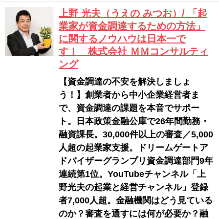
上野 光夫（うえの みつお）/ 「起
業家が資金調達するための方法」
に関するノウハウは日本一で
す！ 株式会社 ＭＭコンサルティ
ング
【資金調達の不安を解決しましょ
う！】創業者から中小企業経営者ま
で、資金調達の課題を本音でサポー
ト。日本政策金融公庫で26年間勤務・
融資課長。30,000件以上の審査／5,000
人超の起業家支援。ドリームゲートア
ドバイザーグランプリ資金調達部門9年
連続第1位。YouTubeチャンネル「上
野光夫の起業と経営チャンネル」登録
者7,000人超。金融機関はどう見ている
のか？審査を通すには何が必要か？融