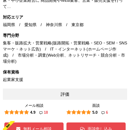
家・中小企業経営に 商品開発やWEB集客、営業・販売支援を行っ
て…
対応エリア
福岡県 / 愛知県 / 神奈川県 / 東京都
専門分野
集客・販路拡大・営業戦略(販路開拓・営業戦略・SEO・SEM・SNS
マーケ・ネット広告) / IT・インターネット(ホームページ作
成) / 市場分析・調査(Web分析、ネットリサーチ・競合分析・市
場分析)
保有資格
起業家支援
評価
メール相談
面談
4.9
18
5.0
6
無料メール相談
面談申し込み