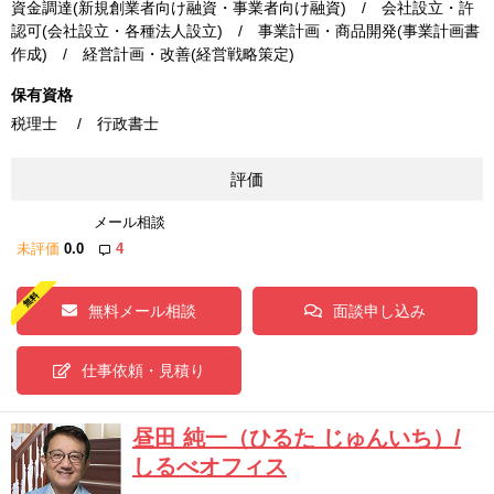
資金調達(新規創業者向け融資・事業者向け融資) / 会社設立・許
認可(会社設立・各種法人設立) / 事業計画・商品開発(事業計画書
作成) / 経営計画・改善(経営戦略策定)
保有資格
税理士 / 行政書士
評価
メール相談
未評価
0.0
4
無料メール相談
面談申し込み
仕事依頼・見積り
昼田 純一（ひるた じゅんいち）/
しるべオフィス