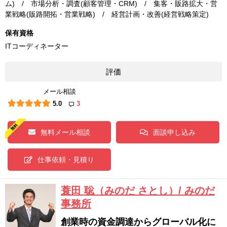
ム) / 市場分析・調査(顧客管理・CRM) / 集客・販路拡大・営
業戦略(販路開拓・営業戦略) / 経営計画・改善(経営戦略策定)
保有資格
ITコーディネーター
評価
メール相談
5.0
3
無料メール相談
面談申し込み
仕事依頼・見積り
蓑田 聡（みのだ さとし）/ みのだ
事務所
創業時の資金調達からグローバル化に