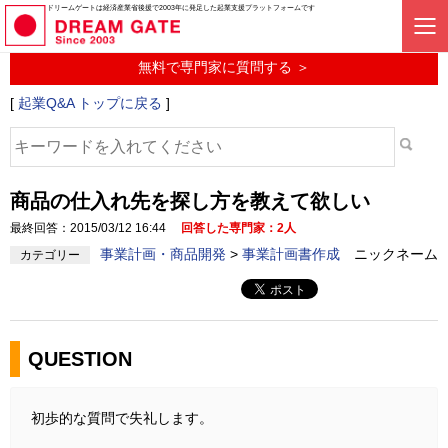
起業に関するみんなの質問投稿サービス
ドリームゲートは経済産業省後援で2003年に発足した起業支援プラットフォームです
起業Q&A
無料で専門家に質問する ＞
[
起業Q&A トップに戻る
]
商品の仕入れ先を探し方を教えて欲しい
最終回答：2015/03/12 16:44
回答した専門家：2人
事業計画・商品開発
>
事業計画書作成
ニックネーム
カテゴリー
QUESTION
初歩的な質問で失礼します。