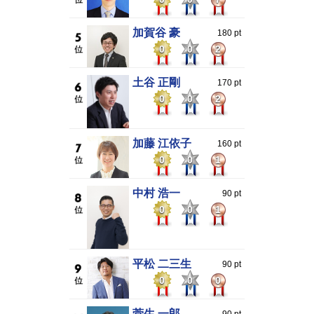
加賀谷 豪
180 pt
0
0
2
土谷 正剛
170 pt
0
0
2
加藤 江依子
160 pt
0
0
1
中村 浩一
90 pt
0
0
1
平松 二三生
90 pt
0
0
0
菅生 一郎
90 pt