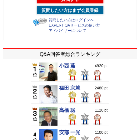
質問したい方はまず会員登録
質問したい方はログインへ
EXPERT QAサービスの使い方
アドバイザーについて
Q&A回答者総合ランキング
小西 薫
4920 pt
1
3
11
福田 宗就
2480 pt
0
0
9
高橋 聡
1120 pt
0
0
7
安部 一光
1100 pt
0
0
7