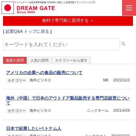
起業に関するみんなの質問投稿サービス
ドリームゲートは経済産業省後援で2003年に発足した起業支援プラットフォームです
起業Q&A
無料で専門家に質問する ＞
[
起業Q&A トップに戻る
]
最新の質問
人気の質問
カテゴリーから探す
アメリカの企業への食品の販売について
海外ビジネス
MK
2022/12/1
カテゴリー
海外（中国）で日本のアウトドア製品販売する専門店経営につい
て
海外ビジネス
ニックネーム
2021/4/29
カテゴリー
日本で起業したいベトナム人