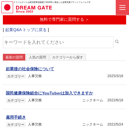
起業に関するみんなの質問投稿サービス
ドリームゲートは経済産業省後援で2003年に発足した起業支援プラットフォームです
起業Q&A
無料で専門家に質問する ＞
[
起業Q&A トップに戻る
]
最新の質問
人気の質問
カテゴリーから探す
起業後の社会保険について
人事労務
2025/3/18
カテゴリー
国民健康保険組合にYouTuberは加入できますか
人事労務
ニックネーム
2022/6/18
カテゴリー
雇用手続き
人事労務
ニックネーム
2022/5/24
カテゴリー