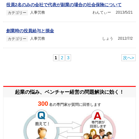
役員2名のみの会社で代表が副業の場合の社会保険について
人事労務
わんてぃー
2013/5/21
カテゴリー
創業時の役員給与と損金
人事労務
しょう
2012/7/2
カテゴリー
1
2
3
次へ>
起業の悩み、ベンチャー経営の
問題解決に効く！
300
名の専門家が質問に回答します