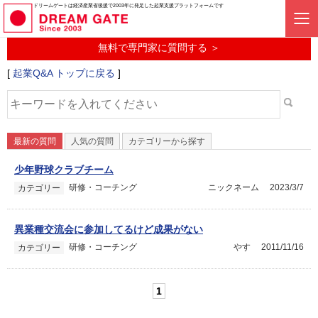
起業に関するみんなの質問投稿サービス
ドリームゲートは経済産業省後援で2003年に発足した起業支援プラットフォームです
起業Q&A
無料で専門家に質問する ＞
[
起業Q&A トップに戻る
]
最新の質問
人気の質問
カテゴリーから探す
少年野球クラブチーム
研修・コーチング
ニックネーム
2023/3/7
カテゴリー
異業種交流会に参加してるけど成果がない
研修・コーチング
やす
2011/11/16
カテゴリー
1