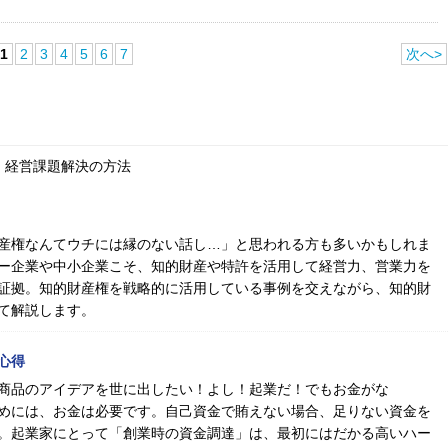
1
2
3
4
5
6
7
次へ>
、経営課題解決の方法
産権なんてウチには縁のない話し…」と思われる方も多いかもしれま
ー企業や中小企業こそ、知的財産や特許を活用して経営力、営業力を
証拠。知的財産権を戦略的に活用している事例を交えながら、知的財
て解説します。
心得
商品のアイデアを世に出したい！よし！起業だ！でもお金がな
めには、お金は必要です。自己資金で賄えない場合、足りない資金を
。起業家にとって「創業時の資金調達」は、最初にはだかる高いハー