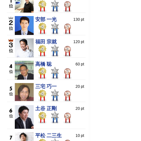
1
3
11
安部 一光
130 pt
0
0
7
福田 宗就
120 pt
0
0
9
高橋 聡
60 pt
0
0
7
三宅 巧一
20 pt
0
0
0
土谷 正剛
20 pt
0
0
2
平松 二三生
10 pt