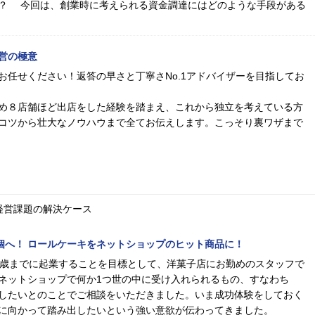
？ 今回は、創業時に考えられる資金調達にはどのような手段がある
営の極意
お任せください！返答の早さと丁寧さNo.1アドバイザーを目指してお
め８店舗ほど出店をした経験を踏まえ、これから独立を考えている方
コツから壮大なノウハウまで全てお伝えします。こっそり裏ワザまで
経営課題の解決ケース
00個へ！ ロールケーキをネットショップのヒット商品に！
0歳までに起業することを目標として、洋菓子店にお勤めのスタッフで
ネットショップで何か1つ世の中に受け入れられるもの、すなわち
したいとのことでご相談をいただきました。いま成功体験をしておく
に向かって踏み出したいという強い意欲が伝わってきました。