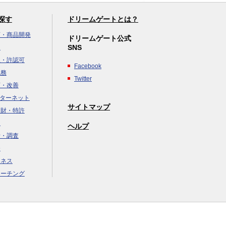
探す
ドリームゲートとは？
画・商品開発
ドリームゲート公式
SNS
達
立・許認可
Facebook
税務
Twitter
画・改善
ンターネット
サイトマップ
知財・特許
援
ヘルプ
析・調査
務
ジネス
コーチング