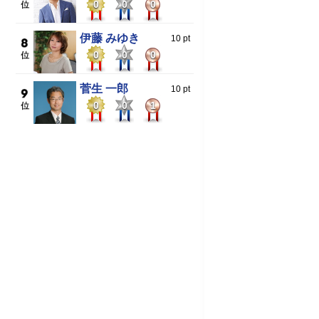
0
0
0
伊藤 みゆき
10 pt
0
0
0
菅生 一郎
10 pt
0
0
1