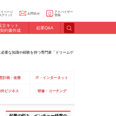
マイページ
アドバイザー
お問合せ
ログイン)
登録
設立キット
起業Q&A
契約書作成
に必要な知識や経験を持つ専門家「ドリームゲ
営計画・改善
IT・インターネット
海外ビジネス
研修・コーチング
起業の悩み、ベンチャー経営の