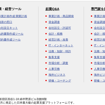
業・経営ツール
起業Q&A
専門家を
事業計画作成 開業計画
事業計画・商品開発
事業計
融資の窓口
資金調達
資金調
会社設立キット
会社設立・許認可
会社設
法的書類作成ツール
会計・税務
会計・
契約書作成ツール
経営計画・改善
経営計
IT・インターネット
IT・イ
法務・知財・特許
法務・
集客支援
集客支
市場分析・調査
市場分
人事労務
人事労
海外ビジネス
海外ビ
研修・コーチング
研修・
都新宿区四谷1-18 綿半野原ビル別館8階
年4月に発足した日本最大級の起業支援プラットフォームです。