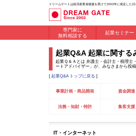
ドリームゲートは経済産業省後援を受けて2003年に発足した
専門家に
起業セミナー
無料相談する
起業Q&A 起業に関す
起業Ｑ＆Ａとは 弁護士・会計士・税理士
ートアドバイザー」が、みなさまから投
[
起業Q&A トップに戻る
]
事業計画・商品開発
資金調達
法務・知財・特許
集客支援
IT・インターネット