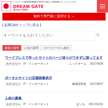
起業に関するみんなの質問投稿サービス
ドリームゲートは経済産業省後援で2003年に発足した起業支援プラットフォームです
起業Q&A
無料で専門家に質問する ＞
[
起業Q&A トップに戻る
]
最新の質問
人気の質問
カテゴリーから探す
ワードプレスで作ったサイトのページ送りができずに困ってます
IT・インターネット
ニックネーム
2017/4/26
カテゴリー
ポータルサイトの店舗画像表示
IT・インターネット
地域活性化
2017/9/27
カテゴリー
人材の募集
IT・インターネット
ばっち
2017/11/11
カテゴリー