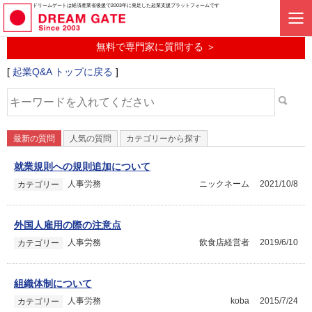
起業に関するみんなの質問投稿サービス
ドリームゲートは経済産業省後援で2003年に発足した起業支援プラットフォームです
起業Q&A
無料で専門家に質問する ＞
[
起業Q&A トップに戻る
]
最新の質問
人気の質問
カテゴリーから探す
就業規則への規則追加について
人事労務
ニックネーム
2021/10/8
カテゴリー
外国人雇用の際の注意点
人事労務
飲食店経営者
2019/6/10
カテゴリー
組織体制について
人事労務
koba
2015/7/24
カテゴリー