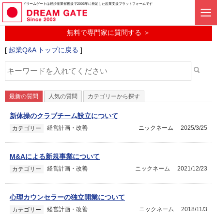
起業に関するみんなの質問投稿サービス
ドリームゲートは経済産業省後援で2003年に発足した起業支援プラットフォームです
起業Q&A
無料で専門家に質問する ＞
[
起業Q&A トップに戻る
]
最新の質問
人気の質問
カテゴリーから探す
新体操のクラブチーム設立について
経営計画・改善
ニックネーム
2025/3/25
カテゴリー
M&Aによる新規事業について
経営計画・改善
ニックネーム
2021/12/23
カテゴリー
心理カウンセラーの独立開業について
経営計画・改善
ニックネーム
2018/11/3
カテゴリー