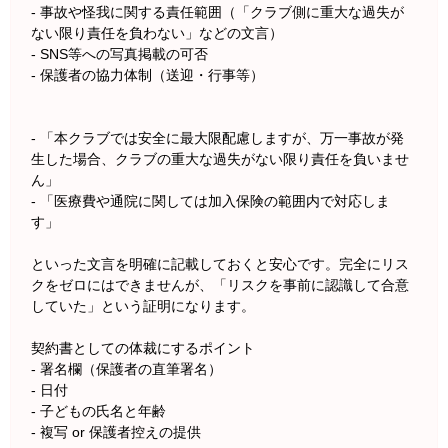
- 事故や怪我に関する責任範囲（「クラブ側に重大な過失が
ない限り責任を負わない」などの文言）
- SNS等への写真掲載の可否
- 保護者の協力体制（送迎・行事等）
- 「本クラブでは安全に最大限配慮しますが、万一事故が発
生した場合、クラブの重大な過失がない限り責任を負いませ
ん」
- 「医療費や通院に関しては加入保険の範囲内で対応しま
す」
といった文言を明確に記載しておくと安心です。完全にリス
クをゼロにはできませんが、「リスクを事前に認識して合意
していた」という証明になります。
契約書としての体裁にするポイント
- 署名欄（保護者の直筆署名）
- 日付
- 子どもの氏名と年齢
- 複写 or 保護者控えの提供