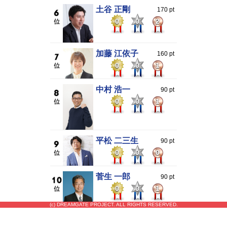
土谷 正剛
170 pt
0
0
2
加藤 江依子
160 pt
0
0
1
中村 浩一
90 pt
0
0
1
平松 二三生
90 pt
0
0
0
菅生 一郎
90 pt
0
0
1
(c) DREAMGATE PROJECT. ALL RIGHTS RESERVED.