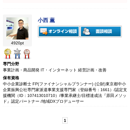
小西 薫
4920pt
1
3
11
専門分野
事業計画・商品開発 IT・インターネット 経営計画・改善
保有資格
中小企業診断士 FP(ファイナンシャルプランナー) (公財)東京都中小
企業振興公社専門家派遣事業支援専門家（登録番号：1661）/認定支
援機関（ID：107413010710）/事業承継士/目標達成法『原田メソッ
ド』認定パートナー /地域DXプロデューサー
1