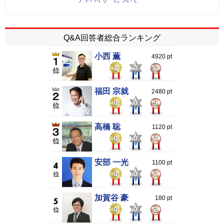
Q&A回答者総合ランキング
小西 薫
4920 pt
1
3
11
福田 宗就
2480 pt
0
0
9
高橋 聡
1120 pt
0
0
7
安部 一光
1100 pt
0
0
7
加賀谷 豪
180 pt
0
0
2