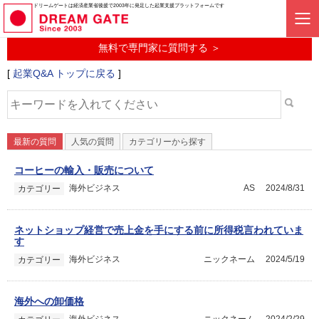
起業に関するみんなの質問投稿サービス
ドリームゲートは経済産業省後援で2003年に発足した起業支援プラットフォームです
起業Q&A
無料で専門家に質問する ＞
[
起業Q&A トップに戻る
]
最新の質問
人気の質問
カテゴリーから探す
コーヒーの輸入・販売について
海外ビジネス
AS
2024/8/31
カテゴリー
ネットショップ経営で売上金を手にする前に所得税言われていま
す
海外ビジネス
ニックネーム
2024/5/19
カテゴリー
海外への卸価格