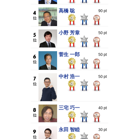
高橋 聡
90 pt
0
0
7
小野 芳章
50 pt
0
0
1
菅生 一郎
50 pt
0
0
1
中村 浩一
50 pt
0
0
1
三宅 巧一
40 pt
0
0
0
永田 智睦
30 pt
0
0
0