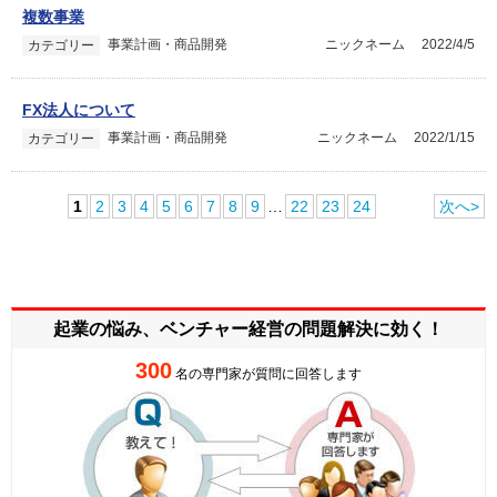
複数事業
事業計画・商品開発
ニックネーム
2022/4/5
カテゴリー
FX法人について
事業計画・商品開発
ニックネーム
2022/1/15
カテゴリー
1
2
3
4
5
6
7
8
9
…
22
23
24
次へ>
起業の悩み、ベンチャー経営の
問題解決に効く！
300
名の専門家が質問に回答します