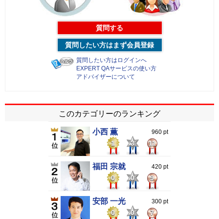
質問する
質問したい方はまず会員登録
質問したい方はログインへ
EXPERT QAサービスの使い方
アドバイザーについて
このカテゴリーのランキング
小西 薫
960 pt
1
3
11
福田 宗就
420 pt
0
0
9
安部 一光
300 pt
0
0
7