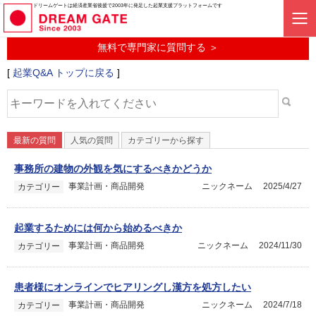
起業に関するみんなの質問投稿サービス
ドリームゲートは経済産業省後援で2003年に発足した起業支援プラットフォームです
起業Q&A
無料で専門家に質問する ＞
[
起業Q&A トップに戻る
]
最新の質問
人気の質問
カテゴリーから探す
事務所の建物の外観を気にするべきかどうか
事業計画・商品開発
ニックネーム
2025/4/27
カテゴリー
起業するためには何から始めるべきか
事業計画・商品開発
ニックネーム
2024/11/30
カテゴリー
患者様にオンラインでヒアリングし漢方を処方したい
事業計画・商品開発
ニックネーム
2024/7/18
カテゴリー