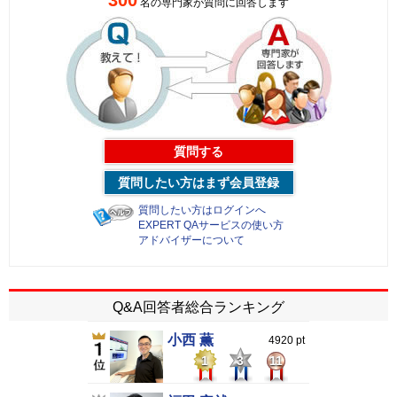
名の専門家が質問に回答します
質問する
質問したい方はまず会員登録
質問したい方はログインへ
EXPERT QAサービスの使い方
アドバイザーについて
Q&A回答者総合ランキング
小西 薫
4920 pt
1
3
11