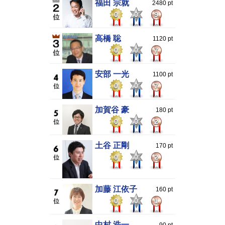
福田 宗就
2480 pt
0
0
9
高橋 聡
1120 pt
0
0
7
安部 一光
1100 pt
0
0
7
加賀谷 豪
180 pt
0
0
2
土谷 正剛
170 pt
0
0
2
加藤 江依子
160 pt
0
0
1
中村 浩一
90 pt