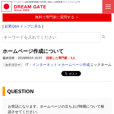
起業に関するみんなの質問投稿サービス
ドリームゲートは経済産業省後援で2003年に発足した起業支援プラットフォームです
起業Q&A
無料で専門家に質問する ＞
[
起業Q&A トップに戻る
]
ホームページ作成について
最終回答：2019/05/15 16:07
回答した専門家：3人
IT・インターネット
>
ホームページ作成
ニックネーム
カテゴリー
QUESTION
お世話になります。ホームページの立ち上げ時期について相
談させてください。