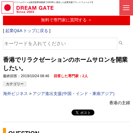
起業に関するみんなの質問投稿サービス
ドリームゲートは経済産業省後援で2003年に発足した起業支援プラットフォームです
起業Q&A
無料で専門家に質問する ＞
[
起業Q&A トップに戻る
]
香港でリラクゼーションのホームサロンを開業
したい。
最終回答：2019/10/24 08:46
回答した専門家：2人
カテゴリー
海外ビジネス
>
アジア進出支援(中国・インド・東南アジア)
香港の主婦