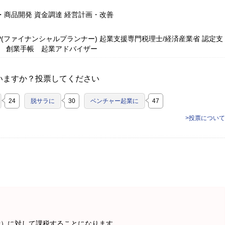
・商品開発 資金調達 経営計画・改善
P(ファイナンシャルプランナー) 起業支援専門税理士/経済産業省 認定支
/ 創業手帳 起業アドバイザー
いますか？投票してください
24
脱サラに
30
ベンチャー起業に
47
>投票について
。
費）に対して課税することになります。