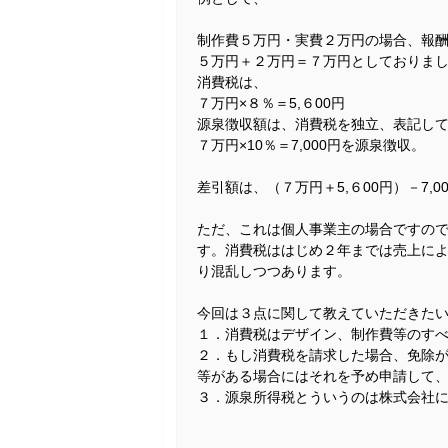
制作費５万円・実費２万円の場合、報
５万円＋２万円＝７万円としておりま
消費税は、
７万円×８％＝5,６00円
源泉徴収額は、消費税を独立、表記して
７万円×10％＝7,000円を源泉徴収。
差引額は、（７万円＋5,６00円）－7,0
ただ、これは個人事業主の場合ですの
す。消費税ははじめ２年までは売上に
り混乱しつつあります。
今回は３点に関して教えていただきた
１．消費税はデザイン、制作費等のす
２．もし消費税を請求した場合、免除
等がある場合にはそれを予め申請して
３．源泉所得税とういうのは株式会社