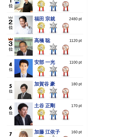
1
3
11
福田 宗就
2480 pt
0
0
9
高橋 聡
1120 pt
0
0
7
安部 一光
1100 pt
0
0
7
加賀谷 豪
180 pt
0
0
2
土谷 正剛
170 pt
0
0
2
加藤 江依子
160 pt