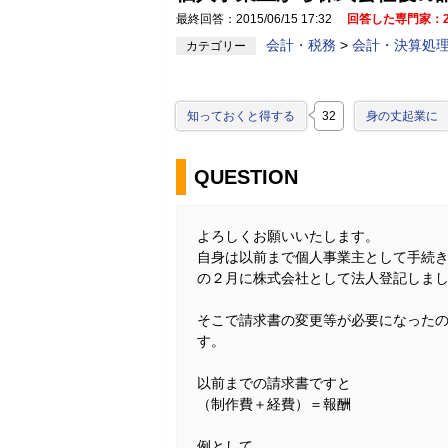
最終回答：2015/06/15 17:32
回答した専門家：
会計・税務
>
会計・決算処
カテゴリー
知っておくと得する
32
身の丈起業に
QUESTION
よろしくお願いいたします。
自身は以前まで個人事業主として手続
の２月に株式会社として法人登記しま
そこで請求書の変更等が必要になった
す。
以前までの請求書ですと
（制作費＋経費）＝報酬
例として、