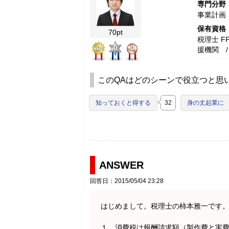
専門分野
事業計画
保有資格
70pt
税理士 F
0
0
0
援機関 
このQAはどのシーンで役立つと思
知っておくと得する
32
身の丈起業に
ANSWER
回答日：2015/05/04 23:28
はじめまして。税理士の柿本雅一です
１．消費税は報酬請求額（製作費と実