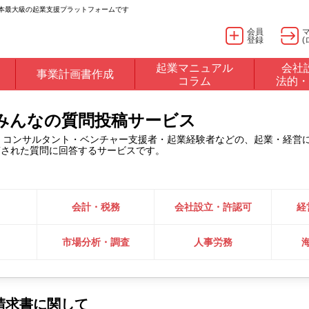
日本最大級の起業支援プラットフォームです
会員
登録
(
起業マニュアル
会社
事業計画書作成
コラム
法的・
るみんなの質問投稿サービス
・コンサルタント・ベンチャー支援者・起業経験者などの、起業・経営
稿された質問に回答するサービスです。
会計・税務
会社設立・許認可
経
市場分析・調査
人事労務
請求書に関して