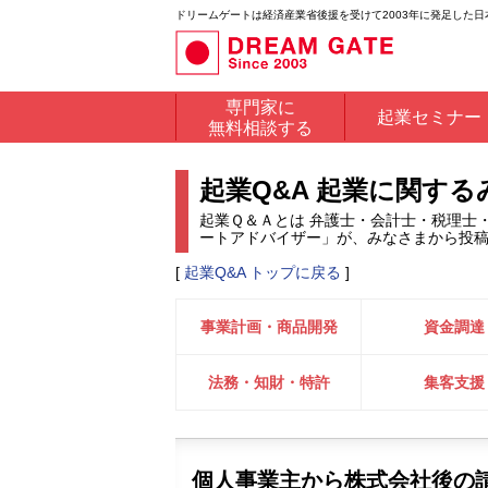
ドリームゲートは経済産業省後援を受けて2003年に発足した
専門家に
起業セミナー
無料相談する
起業Q&A 起業に関す
起業Ｑ＆Ａとは 弁護士・会計士・税理士
ートアドバイザー」が、みなさまから投
[
起業Q&A トップに戻る
]
事業計画・商品開発
資金調達
法務・知財・特許
集客支援
個人事業主から株式会社後の