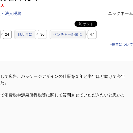
2人
理・法人税務
ニックネーム
24
脱サラに
30
ベンチャー起業に
47
>投票について
きして広告、パッケージデザインの仕事を１年と半年ほど続けて今年
した。
ので消費税や源泉所得税等に関して質問させていただきたいと思いま