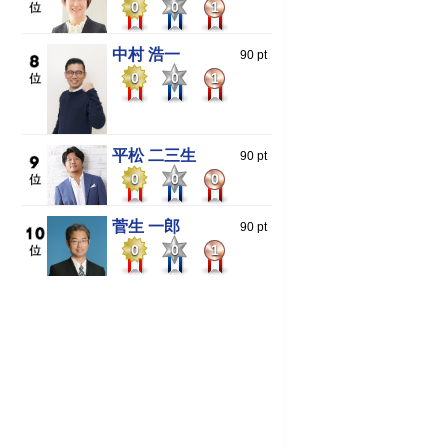
0
0
1
中村 浩一
90 pt
0
0
1
平松 二三生
90 pt
0
0
0
菅生 一郎
90 pt
0
0
1