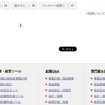
24
脱サラに
30
ベンチャー起業に
47
>投票について
1
業・経営ツール
起業Q&A
専門家を
事業計画作成 開業計画
事業計画・商品開発
事業計
融資の窓口
資金調達
資金調
会社設立キット
会社設立・許認可
会社設
法的書類作成ツール
会計・税務
会計・
契約書作成ツール
経営計画・改善
経営計