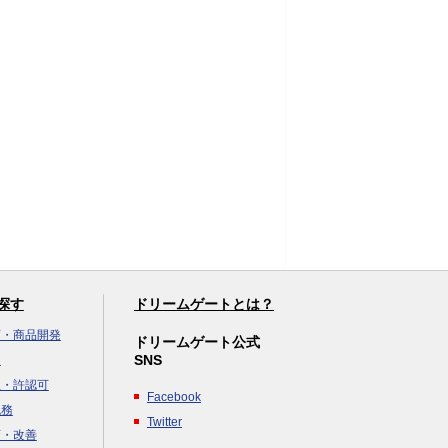
探す
ドリームゲートとは？
画・商品開発
ドリームゲート公式
SNS
達
立・許認可
Facebook
税務
Twitter
画・改善