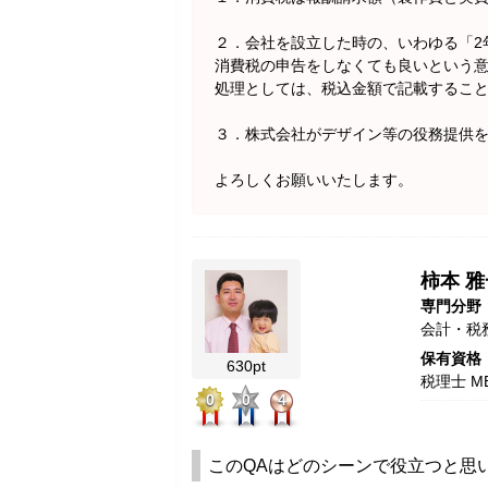
２．会社を設立した時の、いわゆる「2
消費税の申告をしなくても良いという
処理としては、税込金額で記載するこ
３．株式会社がデザイン等の役務提供
よろしくお願いいたします。
柿本 雅
専門分野
会計・税
保有資格
630pt
税理士 
0
0
4
このQAはどのシーンで役立つと思