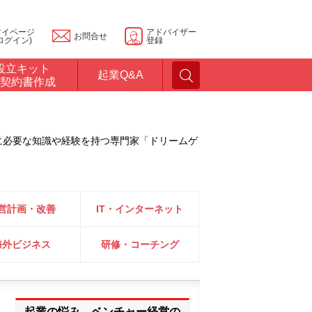
マイページ
アドバイザー
お問合せ
ログイン)
登録
設立キット
起業Q&A
契約書作成
に必要な知識や経験を持つ専門家「ドリームゲ
営計画・改善
IT・インターネット
海外ビジネス
研修・コーチング
起業の悩み、ベンチャー経営の