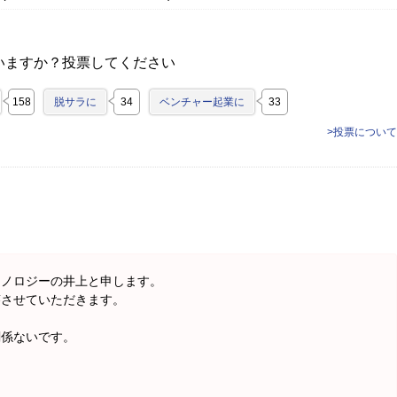
いますか？投票してください
158
脱サラに
34
ベンチャー起業に
33
>投票について
クノロジーの井上と申します。
答させていただきます。
関係ないです。