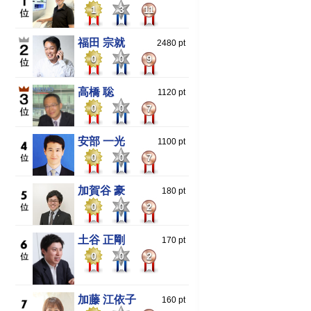
1
3
11
福田 宗就
2480 pt
0
0
9
高橋 聡
1120 pt
0
0
7
安部 一光
1100 pt
0
0
7
加賀谷 豪
180 pt
0
0
2
土谷 正剛
170 pt
0
0
2
加藤 江依子
160 pt