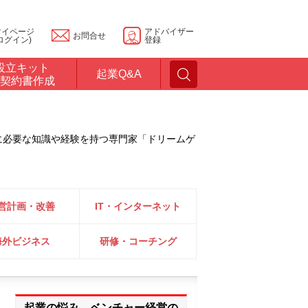
マイページ
アドバイザー
お問合せ
ログイン)
登録
設立キット
起業Q&A
契約書作成
に必要な知識や経験を持つ専門家「ドリームゲ
営計画・改善
IT・インターネット
海外ビジネス
研修・コーチング
起業の悩み、ベンチャー経営の