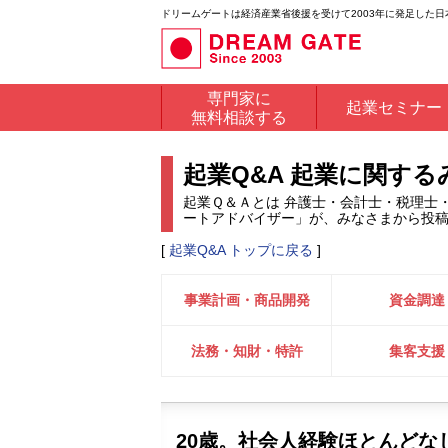
ドリームゲートは経済産業省後援を受けて2003年に発足した
専門家に
起業セミナー
無料相談する
起業Q&A 起業に関す
起業Ｑ＆Ａとは 弁護士・会計士・税理士
ートアドバイザー」が、みなさまから投
[
起業Q&A トップに戻る
]
事業計画・商品開発
資金調達
法務・知財・特許
集客支援
20歳。社会人経験ほとんどな