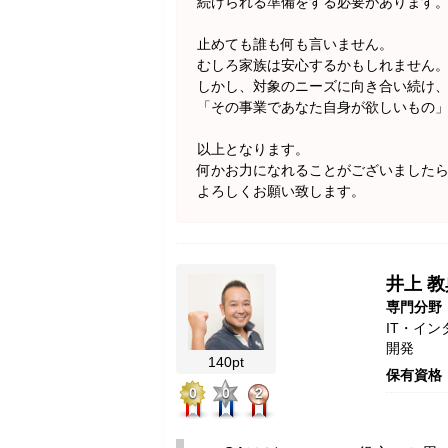
続けられる準備をする必要があります
止めても誰も何も言いません。
むしろ家族は安心するかもしれません
しかし、対象のニーズに向き合い続け
「その事業であなた自身が欲しいもの
以上となります。
何かお力になれることがございました
よろしくお願い致します。
井上 教
専門分野
IT・イ
開発
140pt
保有資格
0
0
2