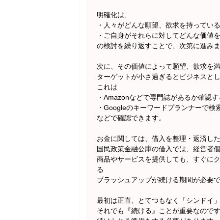
明確化は、
・人々がどんな願望、欲求を持ってい
・ご自身がそれらに対してどんな価値
の検討を繰り返すことで、次第に進み
次に、その価値によって願望、欲求を満
ターゲットが小さ過ぎるとビジネスと
これは
・Amazonなどで専門誌があるか確認す
・Googleのキーワードプランナーで
などで確認できます。
お金に関しては、借入を整理・返済した
国民政策金融公庫の借入では、経営者
商品やサービスを提供しても、すぐに
る
ブラッシュアップが続ける期間が必要
最初は正直、とてつもなく「シンドイ
それでも『続ける』ことが重要なので