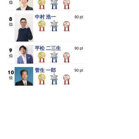
0
0
1
中村 浩一
90 pt
0
0
1
平松 二三生
90 pt
0
0
0
菅生 一郎
90 pt
0
0
1