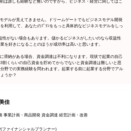
最初は誰しも経験など無いのですから、ビジネス・経営に関してはこ
スモデルが見えてきません。ドリームゲートでもビジネスモデル開発
を利用して、あなたのﾌﾟﾗﾝをもっと具体的なビジネスモデルをしっ
益性がない場合もあります。儲かるビジネスがしたいのなら収益性
事業を好きになることのほうが成功率は高いと思います。
金に滞納がある場合、資金調達は不利になります。現状で起業の自己
3割くらいの自己資金を貯めてからでないと資金調達は難しいと思
る分野での実務経験を問われます。起業する前に起業する分野でアル
しょうか？
 美佳
務 事業計画・商品開発 資金調達 経営計画・改善
P(ファイナンシャルプランナー)