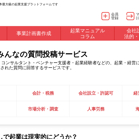
日本最大級の起業支援プラットフォームです
会員
登録
(
起業マニュアル
会社
事業計画書作成
コラム
法的・
るみんなの質問投稿サービス
・コンサルタント・ベンチャー支援者・起業経験者などの、起業・経営
稿された質問に回答するサービスです。
会計・税務
会社設立・許認可
経
市場分析・調査
人事労務
しで起業は現実的にどうか？