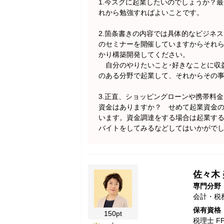
1.今スグに起業したいのでしょうか？
れから勉強すればよいことです。
2.箇条書きの内容では具体的なビジネ
のセミナーを開催していますからそれら
かり構築開発してください。
自分のやりたいこと･好きなことに収
のある分野で起業して、それからその
3.正直、ショッピングローンや携帯料
資金はありますか？ せめて起業資金の
います。資金調達をする場合は起業す
バイトをしてみるなどしてはいかがで
佐々木
専門分野
会計・税
保有資格
150pt
税理士 F