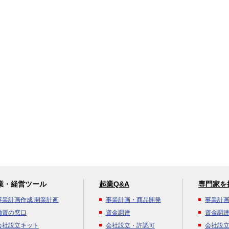
業・経営ツール
起業Q&A
専門家を
事業計画作成 開業計画
事業計画・商品開発
事業計
融資の窓口
資金調達
資金調
会社設立キット
会社設立・許認可
会社設