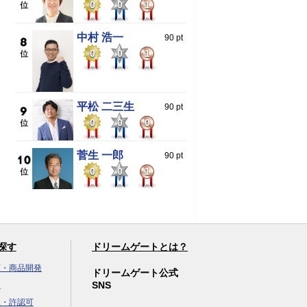
0
0
1
中村 浩一
90 pt
0
0
1
平松 二三生
90 pt
0
0
0
菅生 一郎
90 pt
0
0
1
探す
ドリームゲートとは？
画・商品開発
ドリームゲート公式
SNS
達
立・許認可