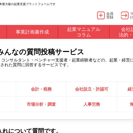
日本最大級の起業支援プラットフォームです
会員
登録
(
起業マニュアル
会社
事業計画書作成
コラム
法的・
るみんなの質問投稿サービス
・コンサルタント・ベンチャー支援者・起業経験者などの、起業・経営
稿された質問に回答するサービスです。
会計・税務
会社設立・許認可
経
市場分析・調査
人事労務
入れについて質問です。