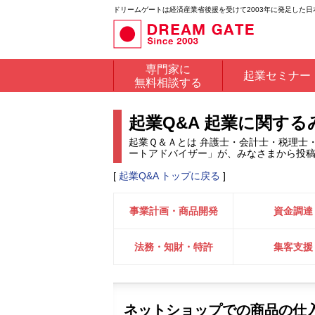
ドリームゲートは経済産業省後援を受けて2003年に発足した
専門家に
起業セミナー
無料相談する
起業Q&A 起業に関す
起業Ｑ＆Ａとは 弁護士・会計士・税理士
ートアドバイザー」が、みなさまから投
[
起業Q&A トップに戻る
]
事業計画・商品開発
資金調達
法務・知財・特許
集客支援
ネットショップでの商品の仕