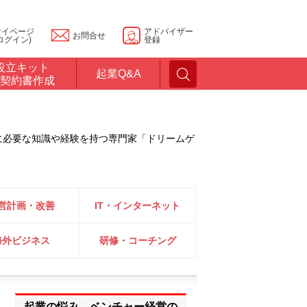
マイページ
アドバイザー
お問合せ
ログイン)
登録
設立キット
起業Q&A
契約書作成
に必要な知識や経験を持つ専門家「ドリームゲ
営計画・改善
IT・インターネット
海外ビジネス
研修・コーチング
起業の悩み、ベンチャー経営の