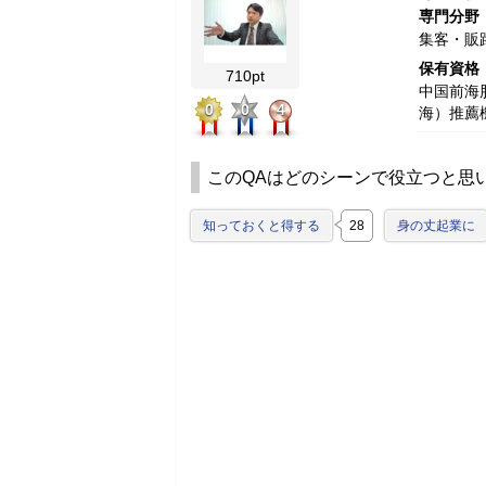
専門分野
集客・販
保有資格
710pt
中国前海
0
0
4
海）推薦
このQAはどのシーンで役立つと思
知っておくと得する
28
身の丈起業に