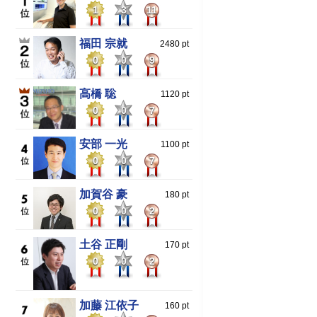
1
3
11
福田 宗就
2480 pt
0
0
9
高橋 聡
1120 pt
0
0
7
安部 一光
1100 pt
0
0
7
加賀谷 豪
180 pt
0
0
2
土谷 正剛
170 pt
0
0
2
加藤 江依子
160 pt