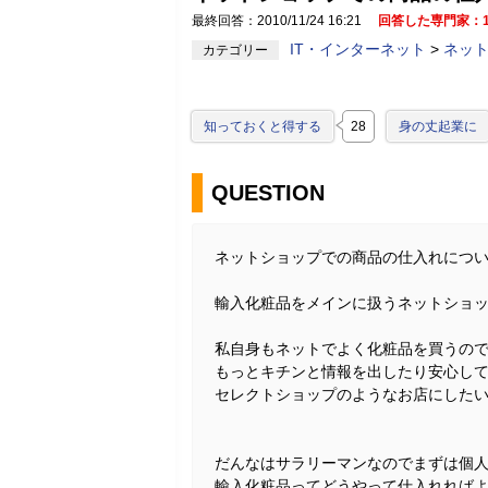
最終回答：2010/11/24 16:21
回答した専門家：
IT・インターネット
>
ネット
カテゴリー
知っておくと得する
28
身の丈起業に
QUESTION
ネットショップでの商品の仕入れにつ
輸入化粧品をメインに扱うネットショ
私自身もネットでよく化粧品を買うの
もっとキチンと情報を出したり安心し
セレクトショップのようなお店にした
だんなはサラリーマンなのでまずは個
輸入化粧品ってどうやって仕入れれば