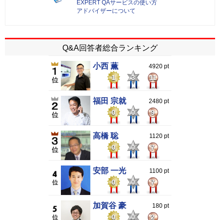
EXPERT QAサービスの使い方
アドバイザーについて
Q&A回答者総合ランキング
小西 薫
4920 pt
1
3
11
福田 宗就
2480 pt
0
0
9
高橋 聡
1120 pt
0
0
7
安部 一光
1100 pt
0
0
7
加賀谷 豪
180 pt
0
0
2