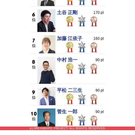
土谷 正剛
170 pt
0
0
2
加藤 江依子
160 pt
0
0
1
中村 浩一
90 pt
0
0
1
平松 二三生
90 pt
0
0
0
菅生 一郎
90 pt
0
0
1
(c) DREAMGATE PROJECT. ALL RIGHTS RESERVED.