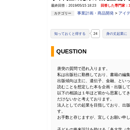
最終回答：2019/05/15 18:23
回答した専門家：
事業計画・商品開発
>
アイ
カテゴリー
知っておくと得する
24
身の丈起業に
QUESTION
唐突の質問で恐れ入ります。
私は出版社に勤務しており、書籍の編集
出版傾向は主に、遺伝子、金融、とい
読むことを想定した本を企画・出版し
以下の相談は１年ほど前から思案して
だけないかと考えております。
法人としての起業を目指しており、出
す。
お手数と存じますが、宜しくお願い申
子どもの将来設計を助ける「各大学（