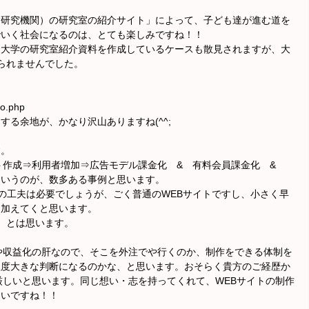
含研究機関）の研究室の紹介サイト」によって、子ども達が進む道を
でいく社会になるのは、とても楽しみですね！！
自大学の研究室紹介資料を作成しているケースも散見されますが、大
られませんでした。
ko.php
る余地が、かなり沢山ありますね(^^;
す。
ト作成⇒利用者増加⇒広告モデル課金化 & 有料会員課金化 &
というのが、数多ある事例と思います。
）の工夫は必要でしょうが、ごく普通のWEBサイトですし、小さく早
良加えてくと思います。
、とは思います。
や収益化の肝なので、そこを外注でや行くのか、制作をできる体制を
程度大きな判断になるのかな、と思います。おそらく貴方のご経歴か
厳しいと思います。同じ想い・志を持ってくれて、WEBサイトの制作
たいですね！！