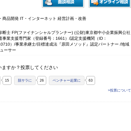
・商品開発 IT・インターネット 経営計画・改善
断士 FP(ファイナンシャルプランナー) (公財)東京都中小企業振興公社
遣事業支援専門家（登録番号：1661）/認定支援機関（ID：
3010710）/事業承継士/目標達成法『原田メソッド』認定パートナー /地域
デューサー
いますか？投票してください
15
脱サラに
26
ベンチャー起業に
63
>投票について