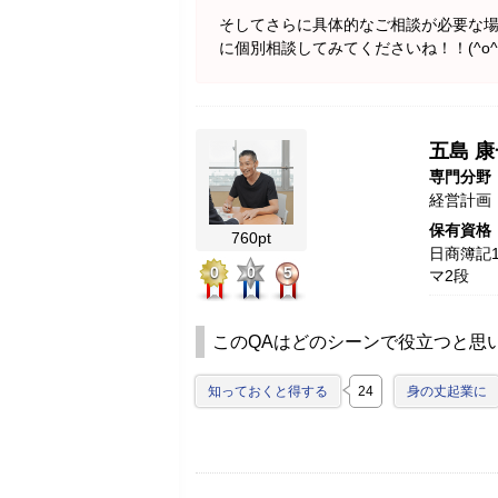
そしてさらに具体的なご相談が必要な場
に個別相談してみてくださいね！！(^o^
五島 康
専門分野
経営計画
保有資格
760pt
日商簿記1
0
0
5
マ2段
このQAはどのシーンで役立つと思
知っておくと得する
24
身の丈起業に