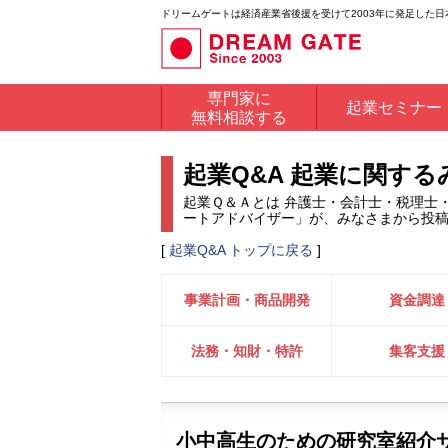
ドリームゲートは経済産業省後援を受けて2003年に発足した
専門家に
起業セミナー
無料相談する
起業Q&A 起業に関す
起業Ｑ＆Ａとは 弁護士・会計士・税理士
ートアドバイザー」が、みなさまから投
[
起業Q&A トップに戻る
]
事業計画・商品開発
資金調達
法務・知財・特許
集客支援
小中高生のための研究室紹介