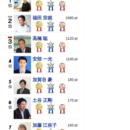
1
3
11
福田 宗就
2480 pt
0
0
9
高橋 聡
1120 pt
0
0
7
安部 一光
1100 pt
0
0
7
加賀谷 豪
180 pt
0
0
2
土谷 正剛
170 pt
0
0
2
加藤 江依子
160 pt