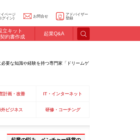
マイページ
アドバイザー
お問合せ
ログイン)
登録
設立キット
起業Q&A
契約書作成
に必要な知識や経験を持つ専門家「ドリームゲ
営計画・改善
IT・インターネット
海外ビジネス
研修・コーチング
起業の悩み、ベンチャー経営の