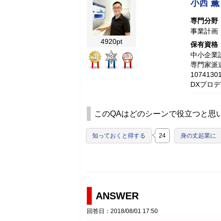
小西 薫
専門分野
事業計画
4920pt
保有資格
中小企業診
1
3
11
専門家派
10741
DXプロ
このQAはどのシーンで役立つと思
知っておくと得する
24
身の丈起業に
ANSWER
回答日：2018/08/01 17:50