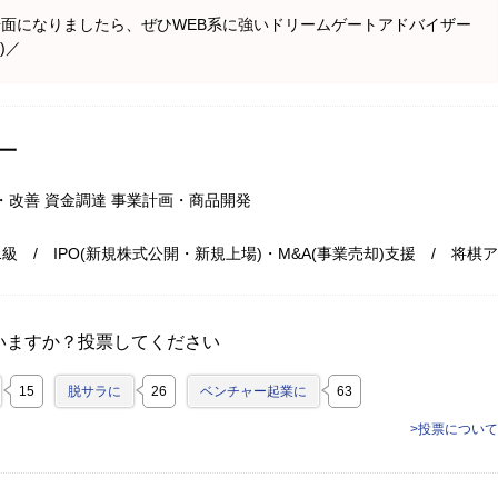
面になりましたら、ぜひWEB系に強いドリームゲートアドバイザー
)／
一
・改善 資金調達 事業計画・商品開発
級 / IPO(新規株式公開・新規上場)・M&A(事業売却)支援 / 将棋ア
いますか？投票してください
15
脱サラに
26
ベンチャー起業に
63
>投票について