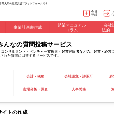
日本最大級の起業支援プラットフォームです
会員
登録
(
起業マニュアル
会社
事業計画書作成
コラム
法的・
るみんなの質問投稿サービス
・コンサルタント・ベンチャー支援者・起業経験者などの、起業・経営
稿された質問に回答するサービスです。
会計・税務
会社設立・許認可
経
市場分析・調査
人事労務
サイトの作成