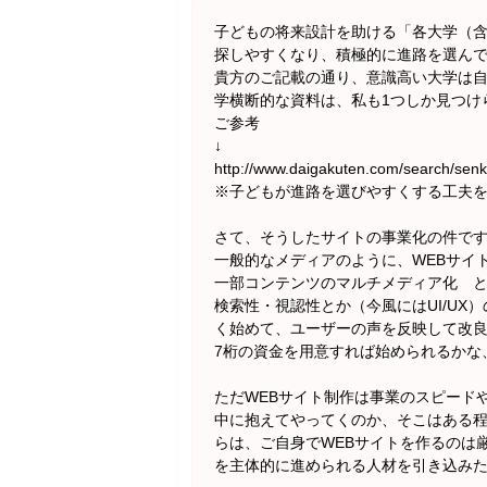
子どもの将来設計を助ける「各大学（
探しやすくなり、積極的に進路を選ん
貴方のご記載の通り、意識高い大学は
学横断的な資料は、私も1つしか見つけ
ご参考
↓
http://www.daigakuten.com/search/sen
※子どもが進路を選びやすくする工夫をす
さて、そうしたサイトの事業化の件で
一般的なメディアのように、WEBサイ
一部コンテンツのマルチメディア化 
検索性・視認性とか（今風にはUI/UX
く始めて、ユーザーの声を反映して改
7桁の資金を用意すれば始められるかな
ただWEBサイト制作は事業のスピード
中に抱えてやってくのか、そこはある
らは、ご自身でWEBサイトを作るのは
を主体的に進められる人材を引き込み