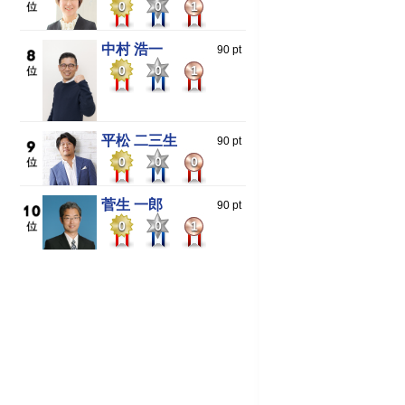
0
0
1
中村 浩一
90 pt
0
0
1
平松 二三生
90 pt
0
0
0
菅生 一郎
90 pt
0
0
1