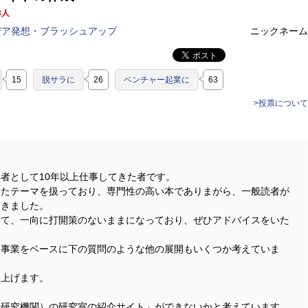
3人
デア発想・ブラッシュアップ
ニックネーム
15
脱サラに
26
ベンチャー起業に
63
>投票について
者として10年以上仕事してきた者です。
ったテーマを扱っており、専門性の高い本でありまがら、一般読者が
てきました。
きて、一向に打開策のないままになっており、ぜひアドバイスをいた
版事業をベースに下の質問のような他の展開もいくつか考えていま
し上げます。
含研究機関）の研究室の紹介サイト」ができないかと考えています。