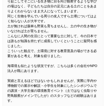
り起こしてそこにいる生き物に目を向け観察するような学び
の場はなく、子どもたちは自分の足元にある土のことをあま
りよくわからないまま大人になってしまいます。
同じく生物を学んでいる周りの友人ですら土壌についてはよ
く知らない人が大半です。
土が無ければ森林も野菜も育ちませんし、土の中の生き物が
いなければ土が育ちません。
こんなに人間の生活にとって重要な土に対して、今の日本で
は誰もが知識を持たずに成長していくということに疑問を感
じました。
こういった観点で、土環境に対する教育普及の場ができる必
要があると考え、対象を絞りました。
海環境も似たような状況ですが、こちらは多くの会社やNPO
法人が既にあります。
実績と言えるほどではないかもしれませんが、実際に学内や
博物館での展示や解説・小学生を対象にしたシンポジウムで
の講演・大学主催の環境教育イベント（土ではなく虫取りや
野鳥観察がメインでしたが）のスタッフなどの経験はありま
す。