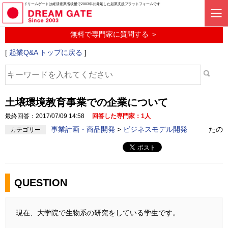
起業に関するみんなの質問投稿サービス
ドリームゲートは経済産業省後援で2003年に発足した起業支援プラットフォームです
起業Q&A
無料で専門家に質問する ＞
[
起業Q&A トップに戻る
]
土壌環境教育事業での企業について
最終回答：2017/07/09 14:58
回答した専門家：1人
事業計画・商品開発
>
ビジネスモデル開発
たの
カテゴリー
QUESTION
現在、大学院で生物系の研究をしている学生です。