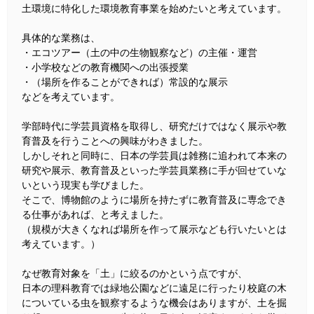
土環境に特化した環境教育事業を始めたいと考えています。
具体的な業務は、
・エコツアー（土の中の生物観察など）の主催・運営
・小学校などの教育機関への出張授業
・（場所を作ることができれば）常設的な展示
などを考えています。
学部時代に学芸員資格を取得し、研究だけではなく展示や教
育普及を行うことへの興味がわきました。
しかしそれと同時に、日本の学芸員は雑務に追われて本来の
研究や展示、教育普及といった学芸員業務に手が回せていな
いという現実も学びました。
そこで、博物館のように場所を持たずに教育普及に専念でき
る仕事があれば、と考えました。
（規模が大きくなれば場所を作って展示なども行いたいとは
考えています。）
なぜ教育対象を「土」に絞るのかという点ですが、
日本の理科教育では緑地公園などに遠足に行ったり校庭の木
についている虫を観察するような機会はありますが、土を掘