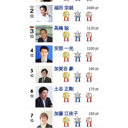
福田 宗就
2480 pt
0
0
9
高橋 聡
1120 pt
0
0
7
安部 一光
1100 pt
0
0
7
加賀谷 豪
180 pt
0
0
2
土谷 正剛
170 pt
0
0
2
加藤 江依子
160 pt
0
0
1