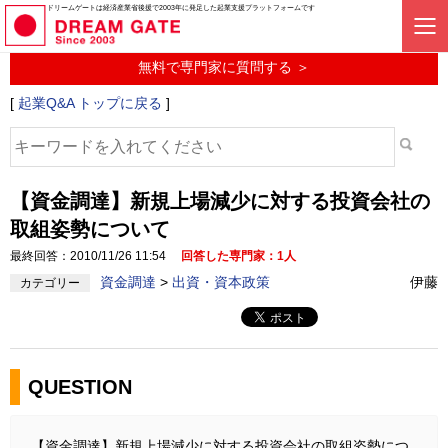
起業に関するみんなの質問投稿サービス
ドリームゲートは経済産業省後援で2003年に発足した起業支援プラットフォームです
起業Q&A
無料で専門家に質問する ＞
[
起業Q&A トップに戻る
]
【資金調達】新規上場減少に対する投資会社の
取組姿勢について
最終回答：2010/11/26 11:54
回答した専門家：1人
資金調達
>
出資・資本政策
伊藤
カテゴリー
QUESTION
【資金調達】新規上場減少に対する投資会社の取組姿勢につ