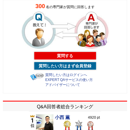
300
名の専門家が質問に回答します
質問する
質問したい方はまず会員登録
質問したい方はログインへ
EXPERT QAサービスの使い方
アドバイザーについて
Q&A回答者総合ランキング
小西 薫
4920 pt
1
3
11