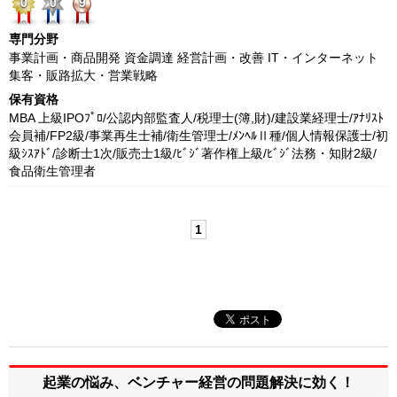
0
0
9
専門分野
事業計画・商品開発 資金調達 経営計画・改善 IT・インターネット
集客・販路拡大・営業戦略
保有資格
MBA 上級IPOﾌﾟﾛ/公認内部監査人/税理士(簿,財)/建設業経理士/ｱﾅﾘｽﾄ
会員補/FP2級/事業再生士補/衛生管理士/ﾒﾝﾍﾙⅡ種/個人情報保護士/初
級ｼｽｱﾄﾞ/診断士1次/販売士1級/ﾋﾞｼﾞ著作権上級/ﾋﾞｼﾞ法務・知財2級/
食品衛生管理者
1
起業の悩み、ベンチャー経営の
問題解決に効く！