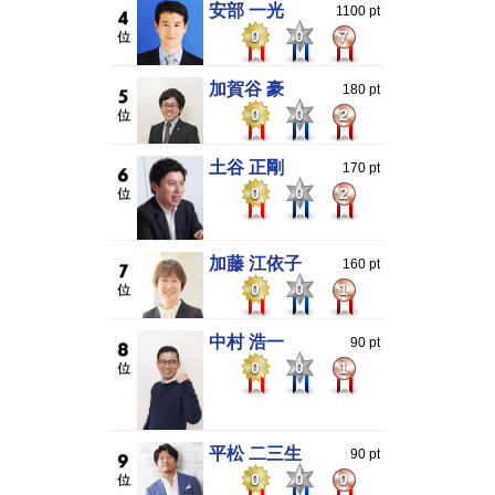
安部 一光
1100 pt
0
0
7
加賀谷 豪
180 pt
0
0
2
土谷 正剛
170 pt
0
0
2
加藤 江依子
160 pt
0
0
1
中村 浩一
90 pt
0
0
1
平松 二三生
90 pt
0
0
0