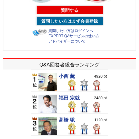
質問する
質問したい方はまず会員登録
質問したい方はログインへ
EXPERT QAサービスの使い方
アドバイザーについて
Q&A回答者総合ランキング
小西 薫
4920 pt
1
3
11
福田 宗就
2480 pt
0
0
9
高橋 聡
1120 pt
0
0
7