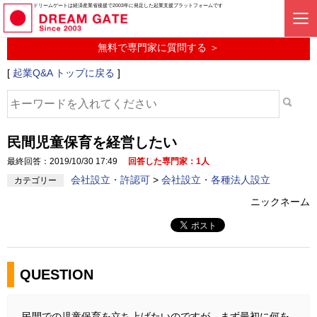
起業に関するみんなの質問投稿サービス
ドリームゲートは経済産業省後援で2003年に発足した起業支援プラットフォームです
起業Q&A
無料で専門家に質問する ＞
[
起業Q&A トップに戻る
]
民間児童保育を経営したい
最終回答：2019/10/30 17:49
回答した専門家：1人
会社設立・許認可
>
会社設立・各種法人設立
カテゴリー
ニックネーム
QUESTION
民間での児童保育を立ち上げたいのですが、まず最初に何を