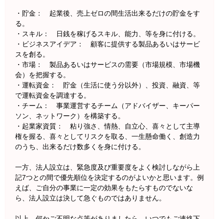
・貯金： 起業後、売上ゼロの間生活出来るだけの貯金をす
る。
・スキル： 日銭を稼げるスキル、能力、等を身に付ける。
・ビジネスアイデア： 顧客に提供する製品あるいはサービ
スを創る。
・市場： 製品あるいはサービスの需要（市場規模、市場機
会）を把握する。
・運転資金： 貯金（生活に使う分以外）、投資、融資、等
で運転資金を調達する。
・チーム： 事業運営するチーム（アドバイザー、キーパー
ソン、ネットワーク）を構築する。
・起業家資質： 粘り強さ、情熱、自立心、喜々として主導
権を握る、喜々としてリスクを取る、一生懸命働く、創造力
のうち、出来るだけ数多くを身に付ける。
一方、法人設立は、緊急度及び重要度をよく検討しながら上
記7つとの間で優先順位を決定するのがよいかと思います。例
えば、ご自分の事業に一定の効果をもたらすものでないな
ら、法人設立は決して急ぐものではありません。
以上、何かご不明な点等がありましたら、いつでもご連絡下