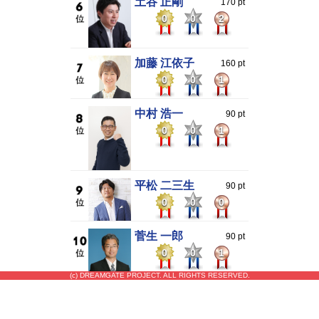
土谷 正剛
170 pt
0
0
2
加藤 江依子
160 pt
0
0
1
中村 浩一
90 pt
0
0
1
平松 二三生
90 pt
0
0
0
菅生 一郎
90 pt
0
0
1
(c) DREAMGATE PROJECT. ALL RIGHTS RESERVED.