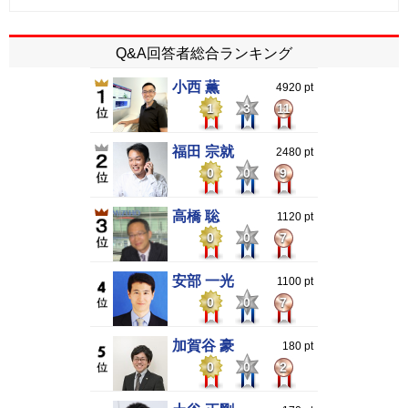
Q&A回答者総合ランキング
小西 薫
4920 pt
1
3
11
福田 宗就
2480 pt
0
0
9
高橋 聡
1120 pt
0
0
7
安部 一光
1100 pt
0
0
7
加賀谷 豪
180 pt
0
0
2