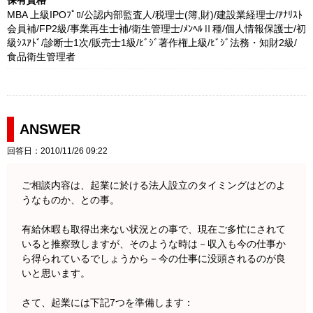
保有資格
MBA 上級IPOﾌﾟﾛ/公認内部監査人/税理士(簿,財)/建設業経理士/ｱﾅﾘｽﾄ
会員補/FP2級/事業再生士補/衛生管理士/ﾒﾝﾍﾙⅡ種/個人情報保護士/初
級ｼｽｱﾄﾞ/診断士1次/販売士1級/ﾋﾞｼﾞ著作権上級/ﾋﾞｼﾞ法務・知財2級/
食品衛生管理者
ANSWER
回答日：2010/11/26 09:22
ご相談内容は、起業に於ける法人設立のタイミングはどのよ
うなものか、との事。
有給休暇も取得出来ない状況との事で、現在ご多忙にされて
いると推察致しますが、そのような時は－収入も今の仕事か
ら得られているでしょうから－今の仕事に没頭されるのが良
いと思います。
さて、起業には下記7つを準備します：