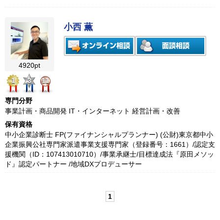
小西 薫
4920pt
1
3
11
専門分野
事業計画・商品開発 IT・インターネット 経営計画・改善
保有資格
中小企業診断士 FP(ファイナンシャルプランナー) (公財)東京都中小
企業振興公社専門家派遣事業支援専門家（登録番号：1661）/認定支
援機関（ID：107413010710）/事業承継士/目標達成法『原田メソッ
ド』認定パートナー /地域DXプロデューサー
1