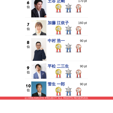
土谷 正剛
170 pt
0
0
2
加藤 江依子
160 pt
0
0
1
中村 浩一
90 pt
0
0
1
平松 二三生
90 pt
0
0
0
菅生 一郎
90 pt
0
0
1
(c) DREAMGATE PROJECT. ALL RIGHTS RESERVED.