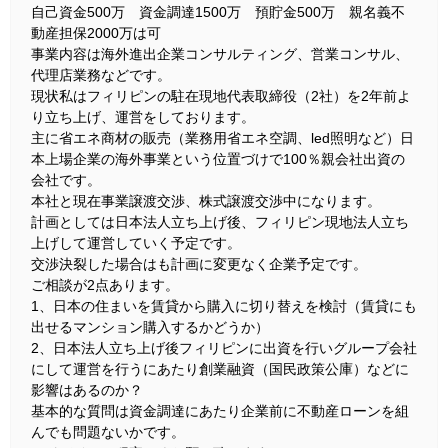
自己資金500万 資金調達1500万 預貯金500万 親名義不
動産担保2000万は可
事業内容は海外進出企業コンサルティング、営業コンサル、
代理店業務などです。
現状私はフィリピンの駐在現地代表取締役（2社）を2年前よ
り立ち上げ、運営をしております。
主に省エネ商材の販売（業務用省エネ空調、led照明など）日
本上場企業の海外事業という位置づけで100％親会社出資の
会社です。
本社と現在事業譲渡交渉、株式譲渡交渉中になります。
計画としては日本法人立ち上げ後、フィリピン現地法人立ち
上げして運営していく予定です。
交渉決裂した場合はも計画に変更なく企業予定です。
ご相談が2点あります。
1、日本の住まいを賃貸から購入に切り替えを検討（賃貸にも
出せるマンション購入するかどうか）
2、日本法人立ち上げ後フィリピンに出資を行いグループ会社
にして運営を行うにあたり創業融資（国民政策公庫）などに
影響はあるのか？
基本的な質問は資金調達にあたり企業前に不動産ローンを組
んでも問題ないかです。