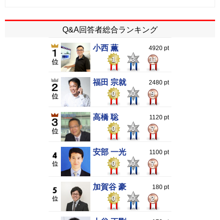
Q&A回答者総合ランキング
小西 薫
4920 pt
1
3
11
福田 宗就
2480 pt
0
0
9
高橋 聡
1120 pt
0
0
7
安部 一光
1100 pt
0
0
7
加賀谷 豪
180 pt
0
0
2