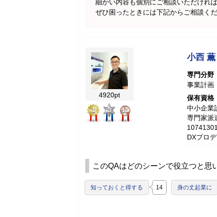
細かい内容も個別にご相談いただけれ
ぜひ困ったときには下記からご相談く
小西 薫
専門分野
事業計画
4920pt
保有資格
中小企業診
1
3
11
専門家派
10741
DXプロ
このQAはどのシーンで役立つと思
知っておくと得する
14
身の丈起業に