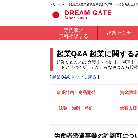
ドリームゲートは経済産業省後援を受けて2003年に発足した
専門家に
起業セミナー
無料相談する
起業Q&A 起業に関す
起業Ｑ＆Ａとは 弁護士・会計士・税理士
ートアドバイザー」が、みなさまから投
[
起業Q&A トップに戻る
]
事業計画・商品開発
資金調達
法務・知財・特許
集客支援
労働者派遣事業の許認可につ