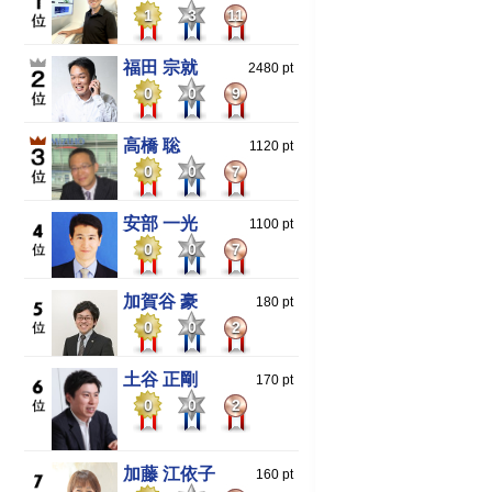
1
3
11
福田 宗就
2480 pt
0
0
9
高橋 聡
1120 pt
0
0
7
安部 一光
1100 pt
0
0
7
加賀谷 豪
180 pt
0
0
2
土谷 正剛
170 pt
0
0
2
加藤 江依子
160 pt