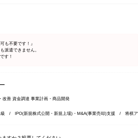
認可も不要です！』
そも派遣できません。
夫です！
一
・改善 資金調達 事業計画・商品開発
級 / IPO(新規株式公開・新規上場)・M&A(事業売却)支援 / 将棋ア
いますか？投票してください