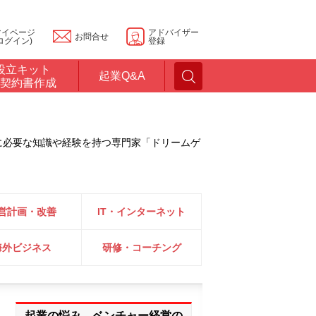
マイページ
アドバイザー
お問合せ
ログイン)
登録
設立キット
起業Q&A
契約書作成
に必要な知識や経験を持つ専門家「ドリームゲ
営計画・改善
IT・インターネット
海外ビジネス
研修・コーチング
起業の悩み、ベンチャー経営の