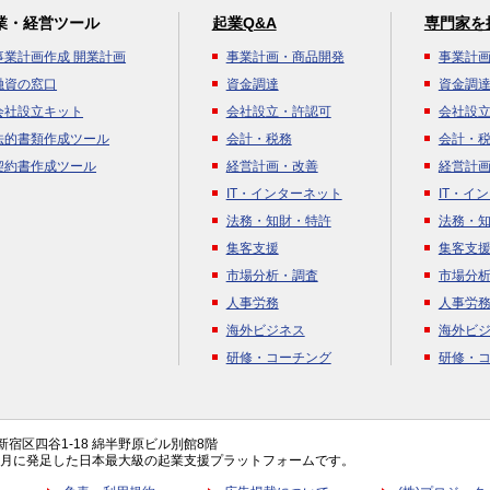
業・経営ツール
起業Q&A
専門家を
事業計画作成 開業計画
事業計画・商品開発
事業計
融資の窓口
資金調達
資金調
会社設立キット
会社設立・許認可
会社設
法的書類作成ツール
会計・税務
会計・
契約書作成ツール
経営計画・改善
経営計
IT・インターネット
IT・イ
法務・知財・特許
法務・
集客支援
集客支
市場分析・調査
市場分
人事労務
人事労
海外ビジネス
海外ビ
研修・コーチング
研修・
都新宿区四谷1-18 綿半野原ビル別館8階
年4月に発足した日本最大級の起業支援プラットフォームです。