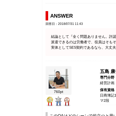
ANSWER
回答日：2018/07/31 11:43
結論として『全く問題ありません。許
派遣できるのは労働者で、役員はそも
実体としてSES契約であるなら、大丈
五島 康
専門分野
経営計画
保有資格
760pt
日商簿記1
0
0
5
マ2段
このQAはどのシーンで役立つと思