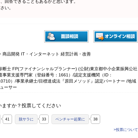
ば、回答できることもあるかと思います。
ださい。
・商品開発 IT・インターネット 経営計画・改善
断士 FP(ファイナンシャルプランナー) (公財)東京都中小企業振興公社
遣事業支援専門家（登録番号：1661）/認定支援機関（ID：
3010710）/事業承継士/目標達成法『原田メソッド』認定パートナー /地域
デューサー
いますか？投票してください
41
脱サラに
33
ベンチャー起業に
38
>投票について