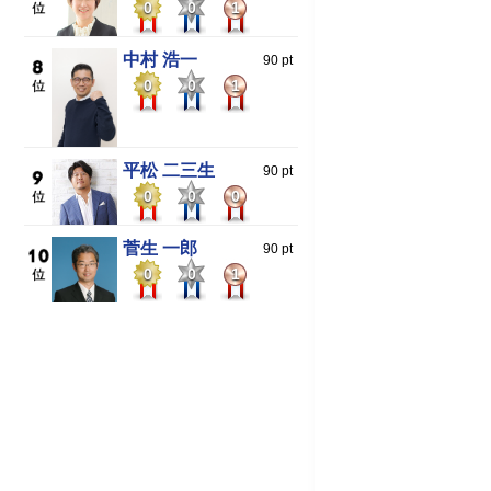
0
0
1
中村 浩一
90 pt
0
0
1
平松 二三生
90 pt
0
0
0
菅生 一郎
90 pt
0
0
1