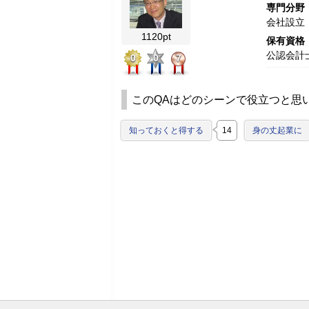
専門分野
会社設立
1120pt
保有資格
公認会計
0
0
7
このQAはどのシーンで役立つと思
知っておくと得する
14
身の丈起業に