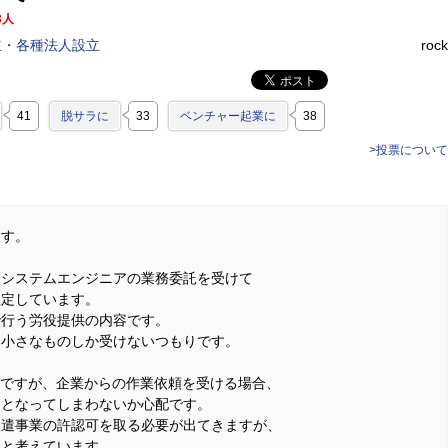
3人
立・各種法人設立
rock
41
脱サラに
33
ベンチャー起業に
38
>投票について
ます。
てシステムエンジニアの業務委託を受けて
想定しています。
で行う労役提供の内容です。
は小さなものしか受けないつもりです。
のですが、企業からの作業依頼を受ける場合、
約となってしまわないか心配です。
派遣事業の許認可を取る必要が出てきますが、
いと考えています。