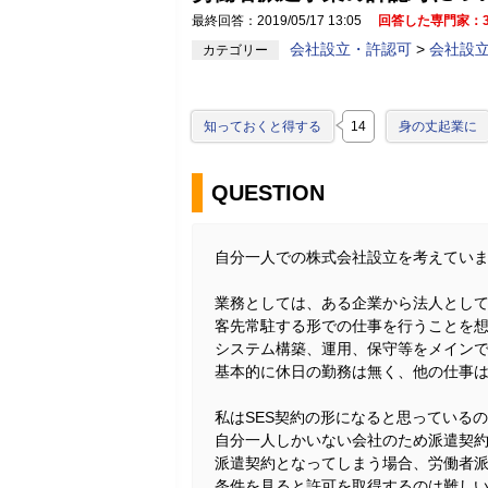
最終回答：2019/05/17 13:05
回答した専門家：
会社設立・許認可
>
会社設
カテゴリー
知っておくと得する
14
身の丈起業に
QUESTION
自分一人での株式会社設立を考えてい
業務としては、ある企業から法人とし
客先常駐する形での仕事を行うことを
システム構築、運用、保守等をメイン
基本的に休日の勤務は無く、他の仕事
私はSES契約の形になると思っている
自分一人しかいない会社のため派遣契
派遣契約となってしまう場合、労働者
条件を見ると許可を取得するのは難し