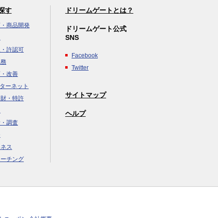
探す
ドリームゲートとは？
画・商品開発
ドリームゲート公式
SNS
達
立・許認可
Facebook
税務
Twitter
画・改善
ンターネット
サイトマップ
知財・特許
援
ヘルプ
析・調査
務
ジネス
コーチング