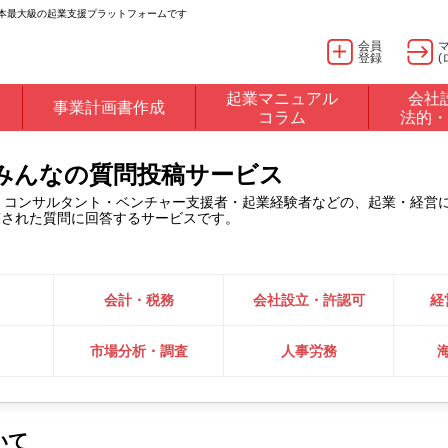
日本最大級の起業支援プラットフォームです
会員
登録
(
起業マニュアル
会社
事業計画書作成
コラム
法的・
るみんなの質問投稿サービス
・コンサルタント・ベンチャー支援者・起業経験者などの、起業・経営
稿された質問に回答するサービスです。
会計・税務
会社設立・許認可
経
市場分析・調査
人事労務
いて