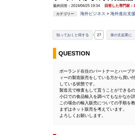
最終回答：2019/06/25 19:34
回答した専門家：
海外ビジネス
>
海外進出支援
カテゴリー
知っておくと得する
27
身の丈起業に
QUESTION
ポーランド在住のパートナーとハーブ
ィーの製造販売をしている方から買い
している状態です。
製造元で検査もして貰うことができる
小口での食品輸入を調べてもなかなか
この場合の輸入販売についての手順を
まずはネット販売を考えています。
よろしくお願いします。