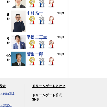
0
0
1
中村 浩一
90 pt
0
0
1
平松 二三生
90 pt
0
0
0
菅生 一郎
90 pt
0
0
1
探す
ドリームゲートとは？
画・商品開発
ドリームゲート公式
SNS
達
立・許認可