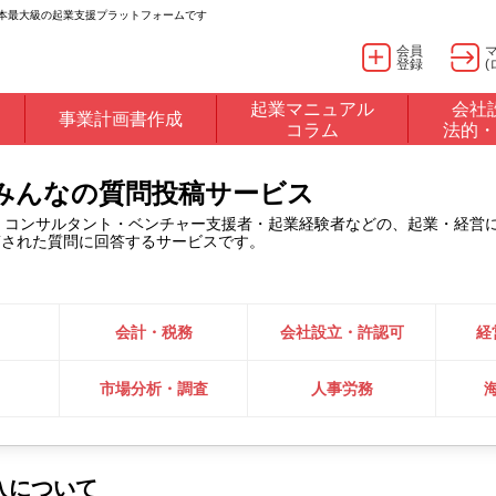
日本最大級の起業支援プラットフォームです
会員
登録
(
起業マニュアル
会社
事業計画書作成
コラム
法的・
るみんなの質問投稿サービス
・コンサルタント・ベンチャー支援者・起業経験者などの、起業・経営
稿された質問に回答するサービスです。
会計・税務
会社設立・許認可
経
市場分析・調査
人事労務
入について