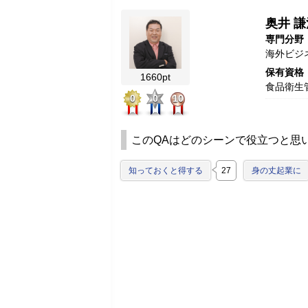
奥井 謙
専門分野
海外ビジ
保有資格
1660pt
食品衛生
0
0
10
このQAはどのシーンで役立つと思
知っておくと得する
27
身の丈起業に