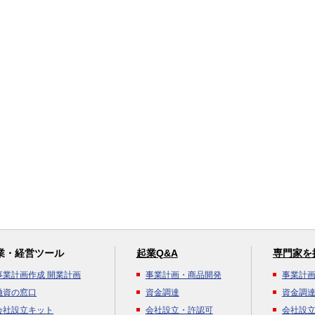
業・経営ツール
起業Q&A
専門家を
事業計画作成 開業計画
事業計画・商品開発
事業計
融資の窓口
資金調達
資金調
会社設立キット
会社設立・許認可
会社設