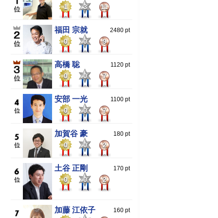
1
3
11
福田 宗就
2480 pt
0
0
9
高橋 聡
1120 pt
0
0
7
安部 一光
1100 pt
0
0
7
加賀谷 豪
180 pt
0
0
2
土谷 正剛
170 pt
0
0
2
加藤 江依子
160 pt