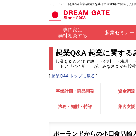
ドリームゲートは経済産業省後援を受けて2003年に発足した
専門家に
起業セミナー
無料相談する
起業Q&A 起業に関す
起業Ｑ＆Ａとは 弁護士・会計士・税理士
ートアドバイザー」が、みなさまから投
[
起業Q&A トップに戻る
]
事業計画・商品開発
資金調達
法務・知財・特許
集客支援
ポーランドからの小口食品輸