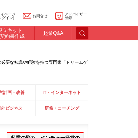
マイページ
アドバイザー
お問合せ
ログイン)
登録
設立キット
起業Q&A
契約書作成
に必要な知識や経験を持つ専門家「ドリームゲ
営計画・改善
IT・インターネット
海外ビジネス
研修・コーチング
起業の悩み、ベンチャー経営の