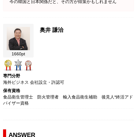
今の韓国と日本関係だと、その方が得策かもしれません
奥井 謙治
1660pt
0
0
10
専門分野
海外ビジネス 会社設立・許認可
保有資格
食品衛生管理士 防火管理者 輸入食品衛生補助 後見人*終活アド
バイザー資格
ANSWER