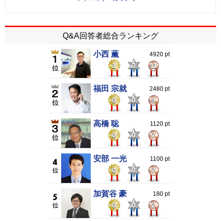
Q&A回答者総合ランキング
小西 薫
4920 pt
1
3
11
福田 宗就
2480 pt
0
0
9
高橋 聡
1120 pt
0
0
7
安部 一光
1100 pt
0
0
7
加賀谷 豪
180 pt
0
0
2