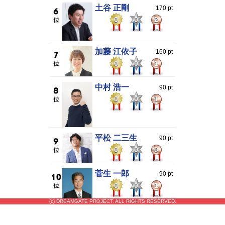
土谷 正剛
170 pt
0
0
2
加藤 江依子
160 pt
0
0
1
中村 浩一
90 pt
0
0
1
平松 二三生
90 pt
0
0
0
菅生 一郎
90 pt
0
0
1
(c) DREAMGATE PROJECT. ALL RIGHTS RESERVED.