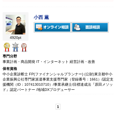
小西 薫
4920pt
1
3
11
専門分野
事業計画・商品開発 IT・インターネット 経営計画・改善
保有資格
中小企業診断士 FP(ファイナンシャルプランナー) (公財)東京都中小
企業振興公社専門家派遣事業支援専門家（登録番号：1661）/認定支
援機関（ID：107413010710）/事業承継士/目標達成法『原田メソッ
ド』認定パートナー /地域DXプロデューサー
1