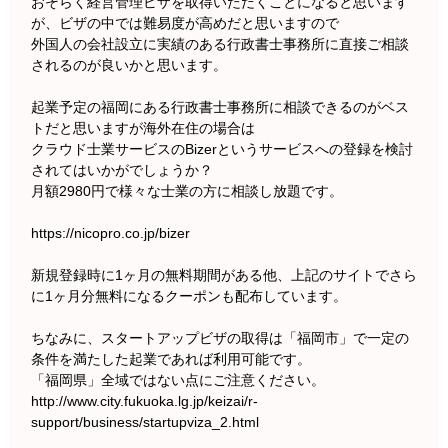
おそらく経営管理ビザを取得いただくことになると思います
が、ビザの中では難易度が高めだと思いますので
外国人の会社設立に実績のある行政書士事務所に直接ご相談
されるのが良いかと思います。
起業予定の福岡にある行政書士事務所に相談できるのがベス
トだと思いますが海外在住の場合は
クラウド士業サービスのBizerというサービスへの登録を検討
されてはいかがでしょうか？
月額2980円で様々な士業の方に相談し放題です。
https://nicopro.co.jp/bizer
新規登録時に1ヶ月の無料期間がある他、上記のサイトでさら
に1ヶ月分無料になるクーポンも配布しています。
ちなみに、スタートアップビザの取得は「福岡市」で一定の
条件を満たした起業であれば利用可能です。
「福岡県」全域ではない点にご注意ください。
http://www.city.fukuoka.lg.jp/keizai/r-
support/business/startupviza_2.html