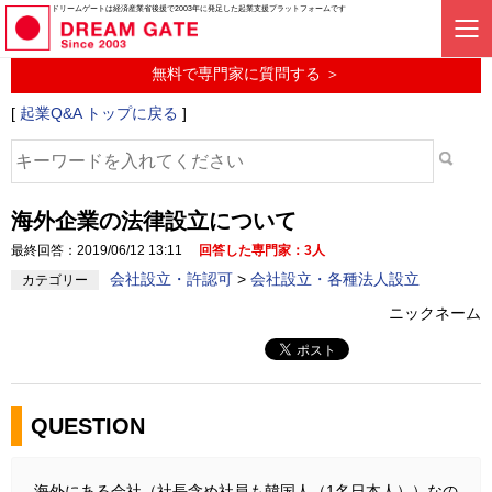
起業に関するみんなの質問投稿サービス
ドリームゲートは経済産業省後援で2003年に発足した起業支援プラットフォームです
起業Q&A
無料で専門家に質問する ＞
[
起業Q&A トップに戻る
]
海外企業の法律設立について
最終回答：2019/06/12 13:11
回答した専門家：3人
会社設立・許認可
>
会社設立・各種法人設立
カテゴリー
ニックネーム
QUESTION
海外にある会社（社長含め社員も韓国人（1名日本人））なの