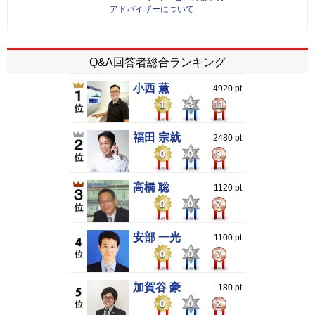
アドバイザーについて
Q&A回答者総合ランキング
小西 薫
4920 pt
1
3
11
福田 宗就
2480 pt
0
0
9
高橋 聡
1120 pt
0
0
7
安部 一光
1100 pt
0
0
7
加賀谷 豪
180 pt
0
0
2