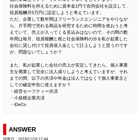
社会保険料を抑えるために資本金1円で合同会社を設立して、
役員報酬月5万円に設定しようと考えています。
ただ、企業して数年間はフリーランスエンジニアをやりなが
ら、片手間で売れる商品を研究するために時間を使おうと考
えていて、売上が入ってくる見込みはないので、その間の数
年間は毎月、役員報酬と税と社会保険料の分を私が起業した
会社に貸し付けて役員借入金として計上しようと思うのです
が、問題ないでしょうか？
また、私が起業した会社の売上が安定してきたら、個人事業
主を廃業して完全に法人成りしようと考えていますが、それ
までの間、以下の共済や年金は法人ではなくて個人事業主と
しての確定申告に使えますか？
・経営セーフティー共済
・小規模企業共済
・iDeCo
ANSWER
回答日：2019/11/18 12:44