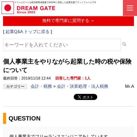
起業に関するみんなの質問投稿サービス
ドリームゲートは経済産業省後援で2003年に発足した起業支援プラットフォームです
起業Q&A
無料で専門家に質問する ＞
[
起業Q&A トップに戻る
]
個人事業主をやりながら起業した時の税や保険
について
最終回答：2019/11/18 12:44
回答した専門家：1人
会計・税務
>
会計・決算処理・法人税務
Mr.A
カテゴリー
QUESTION
個人事業主でフリーランスエンジニアをしています。