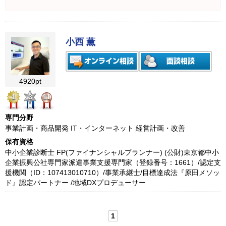
小西 薫
4920pt
1
3
11
専門分野
事業計画・商品開発 IT・インターネット 経営計画・改善
保有資格
中小企業診断士 FP(ファイナンシャルプランナー) (公財)東京都中小
企業振興公社専門家派遣事業支援専門家（登録番号：1661）/認定支
援機関（ID：107413010710）/事業承継士/目標達成法『原田メソッ
ド』認定パートナー /地域DXプロデューサー
1