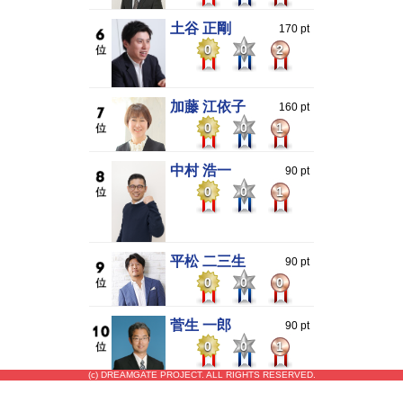
土谷 正剛
170 pt
0
0
2
加藤 江依子
160 pt
0
0
1
中村 浩一
90 pt
0
0
1
平松 二三生
90 pt
0
0
0
菅生 一郎
90 pt
0
0
1
(c) DREAMGATE PROJECT. ALL RIGHTS RESERVED.