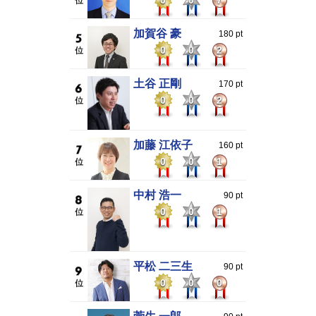
0
0
7
加賀谷 豪
180 pt
0
0
2
土谷 正剛
170 pt
0
0
2
加藤 江依子
160 pt
0
0
1
中村 浩一
90 pt
0
0
1
平松 二三生
90 pt
0
0
0