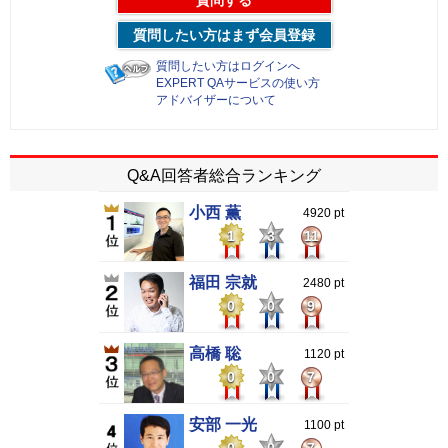
質問したい方はまず会員登録
質問したい方はログインへ
EXPERT QAサービスの使い方
アドバイザーについて
Q&A回答者総合ランキング
小西 薫
4920 pt
1
3
11
福田 宗就
2480 pt
0
0
9
高橋 聡
1120 pt
0
0
7
安部 一光
1100 pt