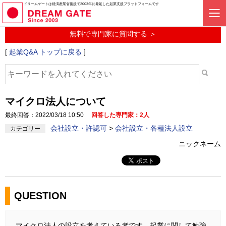
起業に関するみんなの質問投稿サービス
ドリームゲートは経済産業省後援で2003年に発足した起業支援プラットフォームです
起業Q&A
無料で専門家に質問する ＞
[
起業Q&A トップに戻る
]
マイクロ法人について
最終回答：2022/03/18 10:50
回答した専門家：2人
会社設立・許認可
>
会社設立・各種法人設立
カテゴリー
ニックネーム
QUESTION
マイクロ法人の設立を考えている者です。起業に関して勉強